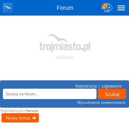
Forum
Rejestracja
|
Logowanie
Wyszukiwanie zaawansowane
»
Trojmiasto.pl
Forum
Nowy temat