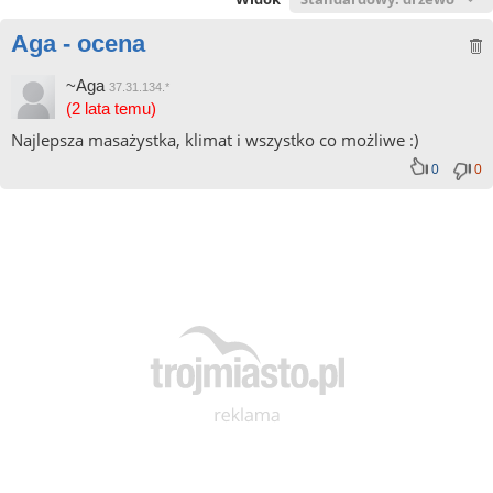
Aga - ocena
~Aga
37.31.134.*
(2 lata temu)
Najlepsza masażystka, klimat i wszystko co możliwe :)
0
0