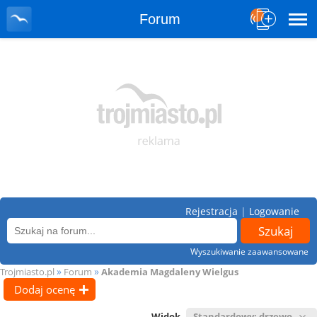
Forum
Rejestracja
|
Logowanie
Wyszukiwanie zaawansowane
»
»
Trojmiasto.pl
Forum
Akademia Magdaleny Wielgus
Dodaj ocenę
Widok