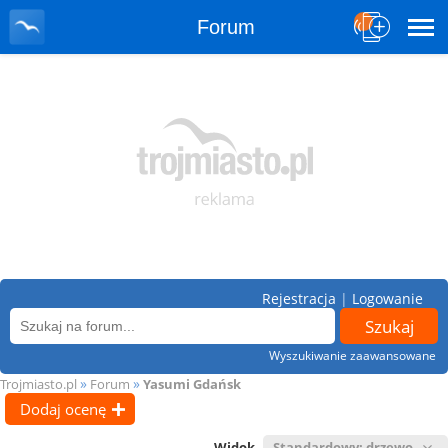
Forum
Rejestracja
|
Logowanie
Wyszukiwanie zaawansowane
»
»
Trojmiasto.pl
Forum
Yasumi Gdańsk
Dodaj ocenę
Widok