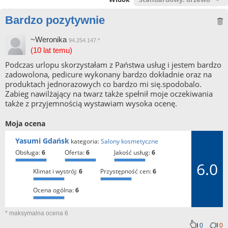
Bardzo pozytywnie
~Weronika
94.254.147.*
(10 lat temu)
Podczas urlopu skorzystałam z Państwa usług i jestem bardzo
zadowolona, pedicure wykonany bardzo dokładnie oraz na
produktach jednorazowych co bardzo mi się.spodobalo.
Zabieg nawilżający na twarz także spełnił moje oczekiwania
także z przyjemnością wystawiam wysoka ocenę.
Moja ocena
Yasumi Gdańsk
kategoria:
Salony kosmetyczne
obsługa:
6
oferta:
6
jakość usług:
6
6.0
klimat i wystrój:
6
przystępność cen:
6
ocena ogólna:
6
* maksymalna ocena 6
0
0