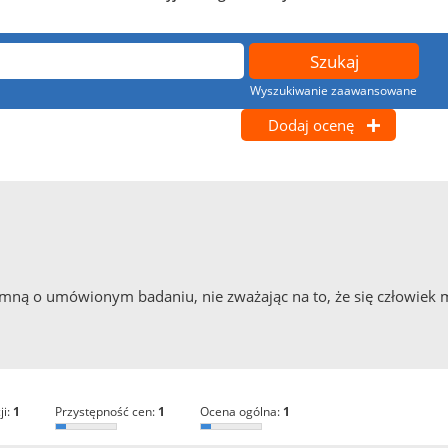
Wyszukiwanie zaawansowane
Dodaj ocenę
pomną o umówionym badaniu, nie zważając na to, że się człowiek
ji:
1
przystępność cen:
1
ocena ogólna:
1