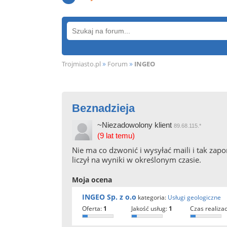
»
»
Trojmiasto.pl
Forum
INGEO
Beznadzieja
~Niezadowolony klient
89.68.115.*
(9 lat temu)
Nie ma co dzwonić i wysyłać maili i tak za
liczył na wyniki w określonym czasie.
Moja ocena
INGEO Sp. z o.o
kategoria:
Usługi geologiczne
oferta:
1
jakość usług:
1
czas realizac