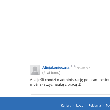
Alicjakonieczna
79.189.71.*
(5 lat temu)
A ja jeśli chodzi o administrację polecam cosi
można łączyć naukę z pracą :D
Kariera
Logo
Reklama
Po