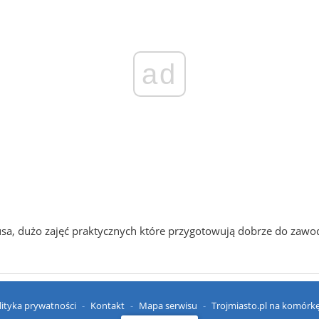
ad
nusa, dużo zajęć praktycznych które przygotowują dobrze do zawod
lityka prywatności
Kontakt
Mapa serwisu
Trojmiasto.pl na komórk