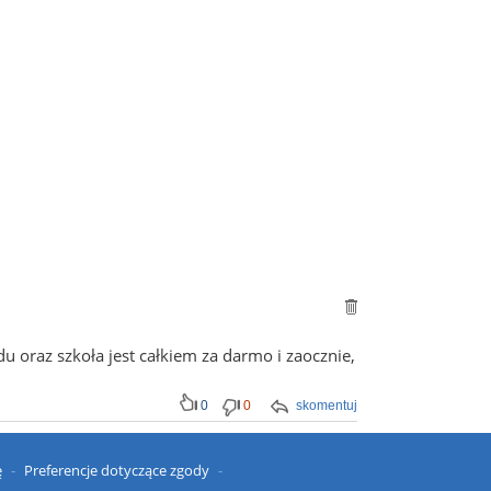
u oraz szkoła jest całkiem za darmo i zaocznie,
0
0
skomentuj
ę
Preferencje dotyczące zgody