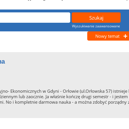
Wyszukiwanie zaawansowane
Nowy temat
na
yjno- Ekonomicznych w Gdyni - Orłowie (ul.Orłowska 57) istnieje
iennym lub zaocznie. Ja właśnie kończę drugi semestr - i jeste
emni. No i kompletnie darmowa nauka - a można zdobyć porządny