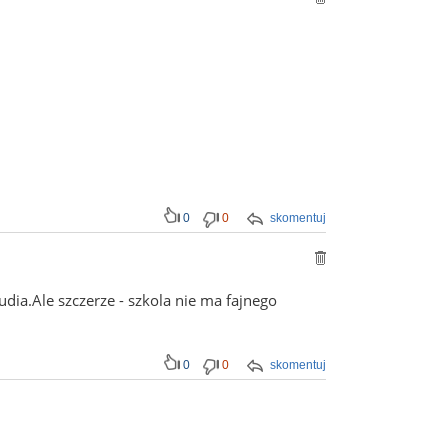
0
0
skomentuj
udia.Ale szczerze - szkola nie ma fajnego
0
0
skomentuj