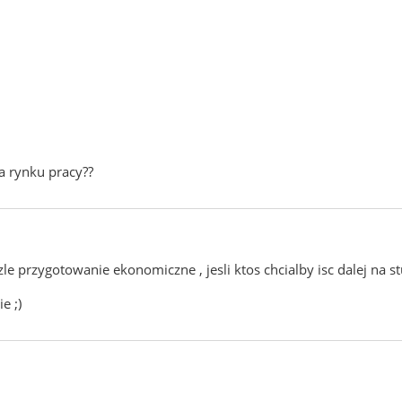
na rynku pracy??
le przygotowanie ekonomiczne , jesli ktos chcialby isc dalej na st
e ;)