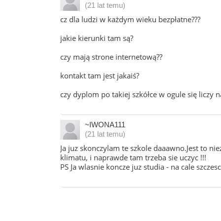
(21 lat temu)
cz dla ludzi w każdym wieku bezpłatne???
jakie kierunki tam są?
czy mają strone internetową??
kontakt tam jest jakaiś?
czy dyplom po takiej szkółce w ogule się liczy 
~IWONA111
(21 lat temu)
Ja juz skonczylam te szkole daaawno.Jest to niez
klimatu, i naprawde tam trzeba sie uczyc !!!
PS Ja wlasnie koncze juz studia - na cale szczesci