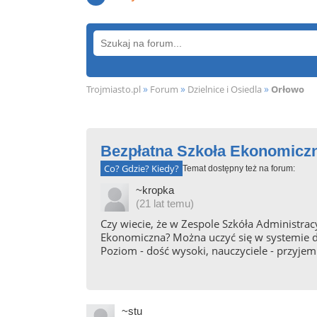
»
»
»
Trojmiasto.pl
Forum
Dzielnice i Osiedla
Orłowo
Bezpłatna Szkoła Ekonomicz
Co? Gdzie? Kiedy?
Temat dostępny też na forum:
~kropka
(21 lat temu)
Czy wiecie, że w Zespole Szkóła Administrac
Ekonomiczna? Można uczyć się w systemie dz
Poziom - dość wysoki, nauczyciele - przyj
~stu