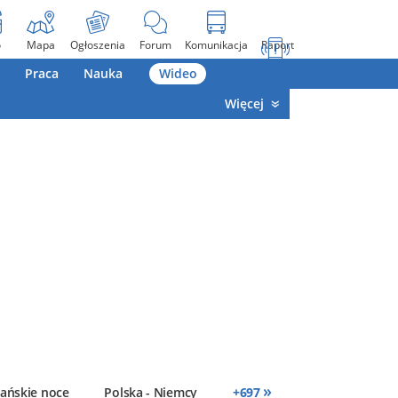
o
Mapa
Ogłoszenia
Forum
Komunikacja
Raport
Praca
Nauka
Wideo
Więcej
»
ańskie noce
Polska - Niemcy
+
697