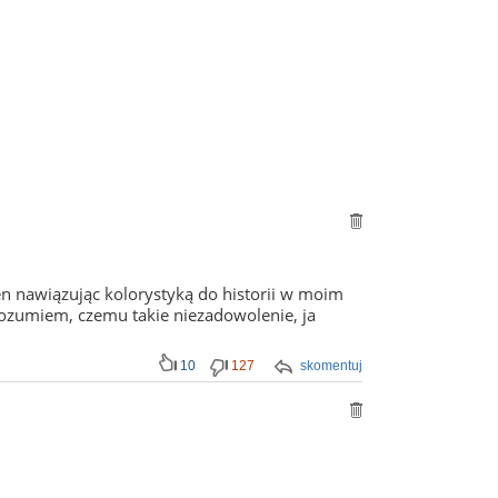
en nawiązując kolorystyką do historii w moim
rozumiem, czemu takie niezadowolenie, ja
10
127
skomentuj