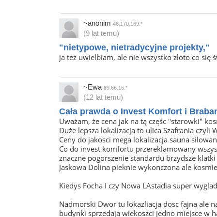
~anonim
46.170.169.*
(9 lat temu)
"nietypowe, nietradycyjne projekty,"
ja też uwielbiam, ale nie wszystko złoto co się ś
~Ewa
89.66.16.*
(12 lat temu)
Cała prawda o Invest Komfort i Braban
Uważam, że cena jak na tą częśc "starowki" ko
Duże lepsza lokalizacja to ulica Szafrania czyl
Ceny do jakosci mega lokalizacja sauna silowan
Co do invest komfortu przereklamowany wszyscy 
znaczne pogorszenie standardu brzydsze klatki
Jaskowa Dolina pieknie wykonczona ale kosmiecz
Kiedys Focha I czy Nowa LAstadia super wygladal
Nadmorski Dwor tu lokazliacja dosc fajna ale 
budynki sprzedaja wiekoszci jedno miejsce w h