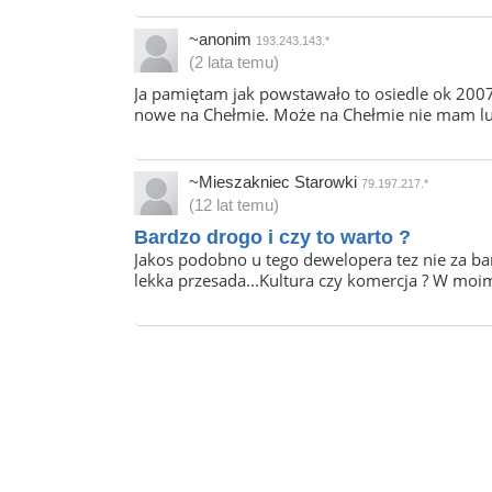
~anonim
193.243.143.*
(2 lata temu)
Ja pamiętam jak powstawało to osiedle ok 200
nowe na Chełmie. Może na Chełmie nie mam luk
~Mieszakniec Starowki
79.197.217.*
(12 lat temu)
Bardzo drogo i czy to warto ?
Jakos podobno u tego dewelopera tez nie za bar
lekka przesada...Kultura czy komercja ? W m