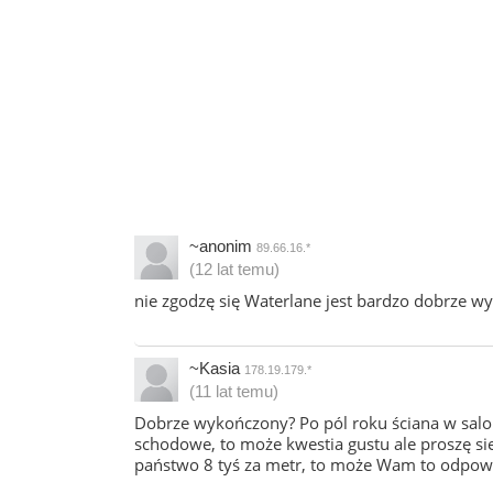
~anonim
89.66.16.*
(12 lat temu)
nie zgodzę się Waterlane jest bardzo dobrze w
~Kasia
178.19.179.*
(11 lat temu)
Dobrze wykończony? Po pól roku ściana w saloni
schodowe, to może kwestia gustu ale proszę sie
państwo 8 tyś za metr, to może Wam to odpowiad