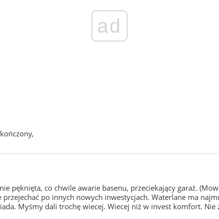
ad
ykończony,
e pęknięta, co chwile awarie basenu, przeciekający garaż. (Mowa o
 przejechać po innych nowych inwestycjach. Waterlane ma najmniej 
a. Myśmy dali trochę wiecej. Wiecej niż w invest komfort. Nie ż