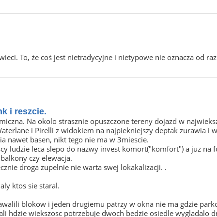
wieci. To, że coś jest nietradycyjne i nietypowe nie oznacza od razu
k i reszcie.
smiczna. Na okolo strasznie opuszczone tereny dojazd w najwiek
i Waterlane i Pirelli z widokiem na najpiekniejszy deptak zurawia
ia nawet basen, nikt tego nie ma w 3miescie.
ludzie leca slepo do nazwy invest komort("komfort") a juz na foc
 balkony czy elewacja.
nie droga zupelnie nie warta swej lokakalizacji. .
y ktos sie staral.
nawalili blokow i jeden drugiemu patrzy w okna nie ma gdzie par
ali hdzie wiekszosc potrzebuje dwoch bedzie osiedle wygladalo d