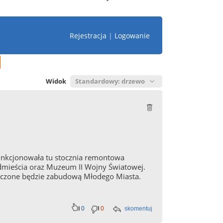
Rejestracja
|
Logowanie
Widok
funkcjonowała tu stocznia remontowa
ódmieścia oraz Muzeum II Wojny Światowej.
otoczone będzie zabudową Młodego Miasta.
0
0
skomentuj