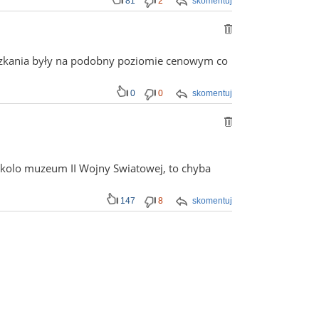
81
2
skomentuj
eszkania były na podobny poziomie cenowym co
0
0
skomentuj
ja kolo muzeum II Wojny Swiatowej, to chyba
147
8
skomentuj