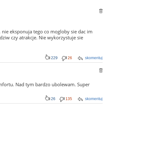
, nie eksponuja tego co mogloby sie dac im
ziw czy atrakcje. Nie wykorzystuje sie
229
26
skomentuj
tcomfortu. Nad tym bardzo ubolewam. Super
26
135
skomentuj