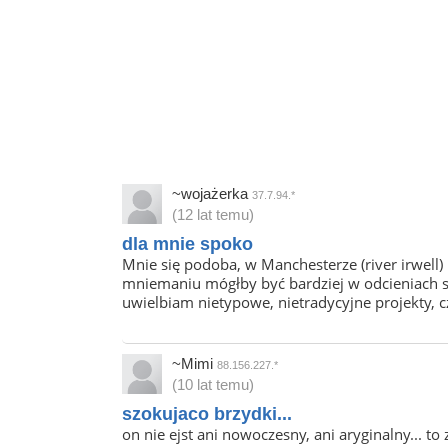
~wojażerka
37.7.94.*
(12 lat temu)
dla mnie spoko
Mnie się podoba, w Manchesterze (river irwell
mniemaniu mógłby być bardziej w odcieniach sz
uwielbiam nietypowe, nietradycyjne projekty, c
~Mimi
88.156.227.*
(10 lat temu)
szokujaco brzydki...
on nie ejst ani nowoczesny, ani aryginalny... t