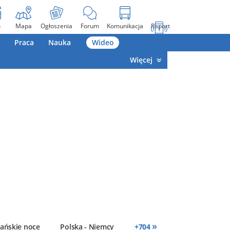
o
Mapa
Ogłoszenia
Forum
Komunikacja
Raport
Praca
Nauka
Wideo
Więcej
»
ańskie noce
Polska - Niemcy
+
704