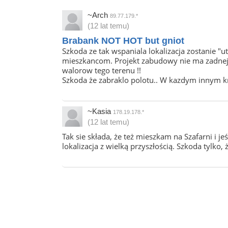
~Arch
89.77.179.*
(12 lat temu)
Brabank NOT HOT but gniot
Szkoda ze tak wspaniala lokalizacja zostanie 
mieszkancom. Projekt zabudowy nie ma zadnej f
walorow tego terenu !!
Szkoda że zabraklo polotu.. W kazdym innym kr
~Kasia
178.19.178.*
(12 lat temu)
Tak sie składa, że też mieszkam na Szafarni i
lokalizacja z wielką przyszłością. Szkoda tylko,