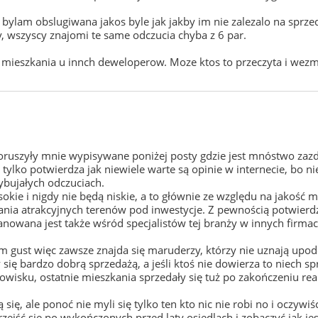
 bylam obslugiwana jakos byle jak jakby im nie zalezalo na spr
 wszyscy znajomi te same odczucia chyba z 6 par.
mieszkania u innch deweloperow. Moze ktos to przeczyta i wezmi
oruszyły mnie wypisywane poniżej posty gdzie jest mnóstwo zazdr
o tylko potwierdza jak niewiele warte są opinie w internecie, bo ni
ybujałych odczuciach.
sokie i nigdy nie będą niskie, a to głównie ze względu na jakość m
ia atrakcyjnych terenów pod inwestycje. Z pewnością potwierdzą 
nowana jest także wśród specjalistów tej branży w innych firmach
am gust więc zawsze znajda się maruderzy, którzy nie uznają upodo
się bardzo dobrą sprzedażą, a jeśli ktoś nie dowierza to niech s
sku, ostatnie mieszkania sprzedały się tuż po zakończeniu rea
ię, ale ponoć nie myli się tylko ten kto nic nie robi no i oczywiśc
rzejść się po wykończonych przed laty osiedlach i zobaczyć jak jes