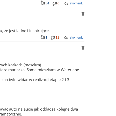
34
0
skomentuj
, że jest ładne i inspirujące.
1
12
skomentuj
szych korkach (masakra)
 i wieze mariacka. Sama mieszkam w Waterlane.
ha bylo widac w realizacji etapie 2 i 3
kowac auto na aucie jak oddadza kolejne dwa
ramatycznie.