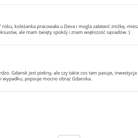
7 roku, koleżanka pracowała u Deva i mogla załatwić zniżkę, mi
susów, ale mam święty spokój i znam większość sąsiadów :)
dzo. Gdansk jest piekny, ale czy takie cos tam pasuje, inwestyc
oim wypadku, popsuje mocno obraz Gdanska.