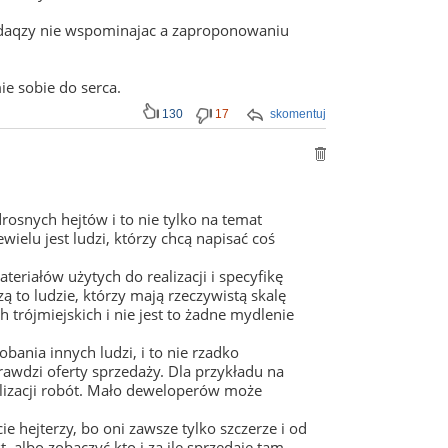
zedaqzy nie wspominajac a zaproponowaniu
e sobie do serca.
130
17
skomentuj
osnych hejtów i to nie tylko na temat
ewielu jest ludzi, którzy chcą napisać coś
ateriałów użytych do realizacji i specyfikę
to ludzie, którzy mają rzeczywistą skalę
 trójmiejskich i nie jest to żadne mydlenie
bania innych ludzi, i to nie rzadko
prawdzi oferty sprzedaży. Dla przykładu na
lizacji robót. Mało deweloperów może
ie hejterzy, bo oni zawsze tylko szczerze i od
t, albo zobaczyć kto i za ile sprzedaje tam