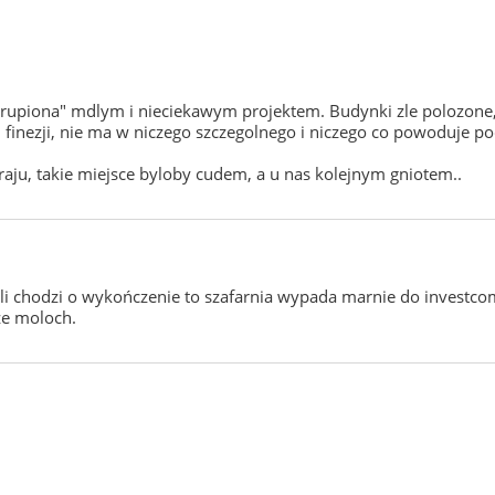
"utrupiona" mdlym i nieciekawym projektem. Budynki zle polozone
inezji, nie ma w niczego szczegolnego i niczego co powoduje pod
aju, takie miejsce byloby cudem, a u nas kolejnym gniotem..
 jeśli chodzi o wykończenie to szafarnia wypada marnie do inves
 że moloch.