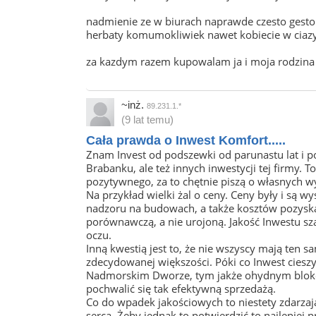
nadmienie ze w biurach naprawde czesto gesto
herbaty komumokliwiek nawet kobiecie w ciazy,
za kazdym razem kupowalam ja i moja rodzina 
~inż.
89.231.1.*
(9 lat temu)
Cała prawda o Inwest Komfort.....
Znam Invest od podszewki od parunastu lat i p
Brabanku, ale też innych inwestycji tej firmy. T
pozytywnego, za to chętnie piszą o własnych w
Na przykład wielki żal o ceny. Ceny były i są wy
nadzoru na budowach, a także kosztów pozyskan
porównawczą, a nie urojoną. Jakość Inwestu sza
oczu.
Inną kwestią jest to, że nie wszyscy mają ten s
zdecydowanej większości. Póki co Inwest cieszy 
Nadmorskim Dworze, tym jakże ohydnym blokowi
pochwalić się tak efektywną sprzedażą.
Co do wpadek jakościowych to niestety zdarzają s
serca. Żeby jednak to potwierdzić to najlepiej p