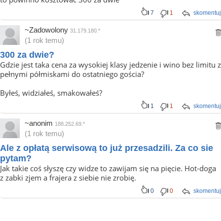
7
1
skomentuj
~Zadowolony
31.179.180.*
(1 rok temu)
300 za dwie?
Gdzie jest taka cena za wysokiej klasy jedzenie i wino bez limitu z
pełnymi półmiskami do ostatniego gościa?
Byłeś, widziałeś, smakowałeś?
1
1
skomentuj
~anonim
188.252.69.*
(1 rok temu)
Ale z opłatą serwisową to już przesadzili. Za co sie
pytam?
Jak takie coś słyszę czy widze to zawijam się na pięcie. Hot-doga
z zabki zjem a frajera z siebie nie zrobię.
0
0
skomentuj