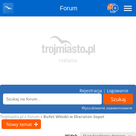
Forum
Rejestracja
|
Logowanie
Wyszukiwanie zaawansowane
»
»
Trojmiasto.pl
Forum
Bufet Włoski w Sheraton Sopot
Nowy temat
Widok