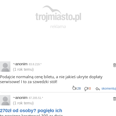
~anonim
83.8.219.*
(1 rok temu)
Podajcie normalną cenę biletu, a nie jakieś ukryte dopłaty
serwisowe! I to za szwedzki stół!
28
0
skomentuj
~anonim
87.205.51.*
(1 rok temu)
270zł od osoby? pogięło ich
to powinno kosztować 300 za dwie