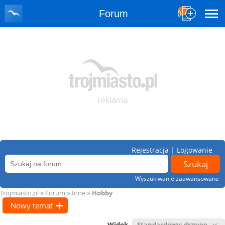
Forum
Rejestracja
|
Logowanie
Wyszukiwanie zaawansowane
»
»
»
Trojmiasto.pl
Forum
Inne
Hobby
Nowy temat
Widok