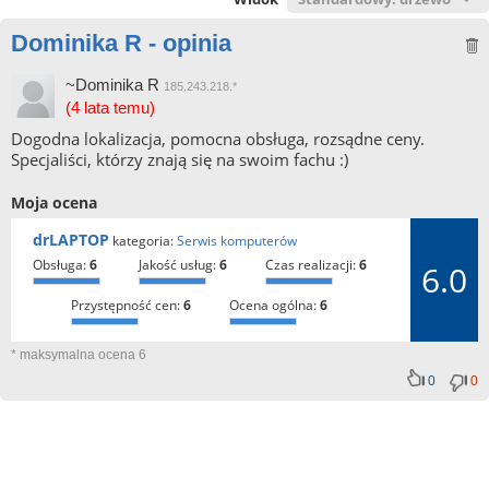
Dominika R - opinia
~Dominika R
185.243.218.*
(4 lata temu)
Dogodna lokalizacja, pomocna obsługa, rozsądne ceny.
Specjaliści, którzy znają się na swoim fachu :)
Moja ocena
drLAPTOP
kategoria:
Serwis komputerów
obsługa:
6
jakość usług:
6
czas realizacji:
6
6.0
przystępność cen:
6
ocena ogólna:
6
* maksymalna ocena 6
0
0