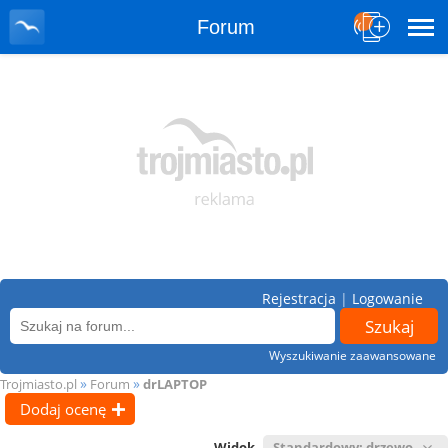
Forum
Rejestracja
|
Logowanie
Wyszukiwanie zaawansowane
»
»
Trojmiasto.pl
Forum
drLAPTOP
Dodaj ocenę
Widok