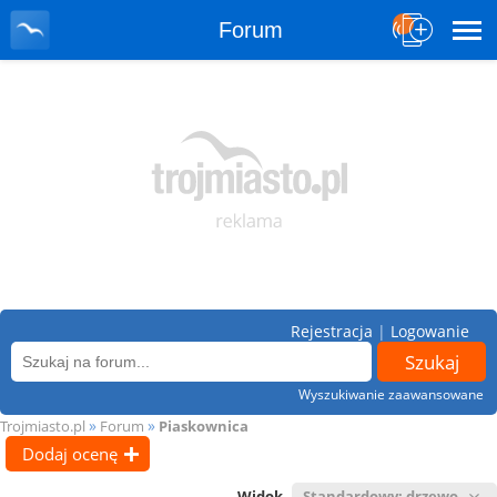
Forum
Rejestracja
|
Logowanie
Wyszukiwanie zaawansowane
»
»
Trojmiasto.pl
Forum
Piaskownica
Dodaj ocenę
Widok