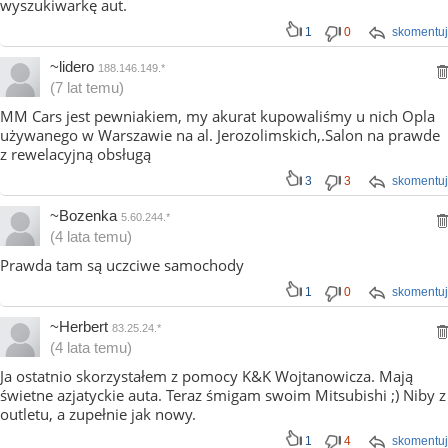
wyszukiwarkę aut.
1
0
skomentuj
~lidero
188.146.149.*
(7 lat temu)
MM Cars jest pewniakiem, my akurat kupowaliśmy u nich Opla
używanego w Warszawie na al. Jerozolimskich,.Salon na prawde
z rewelacyjną obsługą
3
3
skomentuj
~Bozenka
5.60.244.*
(4 lata temu)
Prawda tam są uczciwe samochody
1
0
skomentuj
~Herbert
83.25.24.*
(4 lata temu)
Ja ostatnio skorzystałem z pomocy K&K Wojtanowicza. Mają
świetne azjatyckie auta. Teraz śmigam swoim Mitsubishi ;) Niby z
outletu, a zupełnie jak nowy.
1
4
skomentuj