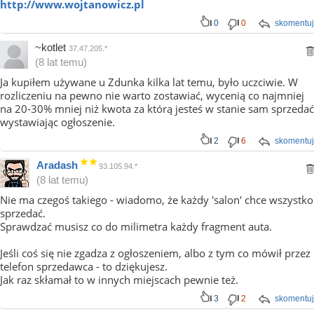
http://www.wojtanowicz.pl
0
0
skomentuj
~kotlet
37.47.205.*
(8 lat temu)
Ja kupiłem używane u Zdunka kilka lat temu, było uczciwie. W
rozliczeniu na pewno nie warto zostawiać, wycenią co najmniej
na 20-30% mniej niż kwota za którą jesteś w stanie sam sprzedać
wystawiając ogłoszenie.
2
6
skomentuj
Aradash
93.105.94.*
(8 lat temu)
Nie ma czegoś takiego - wiadomo, że każdy 'salon' chce wszystko
sprzedać.
Sprawdzać musisz co do milimetra każdy fragment auta.
Jeśli coś się nie zgadza z ogłoszeniem, albo z tym co mówił przez
telefon sprzedawca - to dziękujesz.
Jak raz skłamał to w innych miejscach pewnie też.
3
2
skomentuj