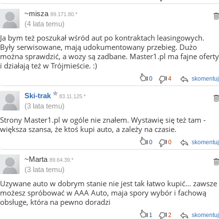
~misza
89.171.80.*
(4 lata temu)
Ja bym też poszukał wśród aut po kontraktach leasingowych.
Były serwisowane, mają udokumentowany przebieg. Dużo
można sprawdzić, a wozy są zadbane. Master1.pl ma fajne oferty
i działają też w Trójmieście. :)
0
4
skomentuj
Ski-trak
83.11.125.*
(3 lata temu)
Strony Master1.pl w ogóle nie znałem. Wystawię się też tam -
większa szansa, że ktoś kupi auto, a zależy na czasie.
0
0
skomentuj
~Marta
89.64.39.*
(3 lata temu)
Uzywane auto w dobrym stanie nie jest tak łatwo kupić... zawsze
możesz spróbować w AAA Auto, maja spory wybór i fachową
obsługe, która na pewno doradzi
1
2
skomentuj