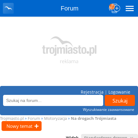
Forum
Rejestracja
|
Logowanie
Wyszukiwanie zaawansowane
»
»
»
Trojmiasto.pl
Forum
Motoryzacja
Na drogach Trójmiasta
Nowy temat
Widok