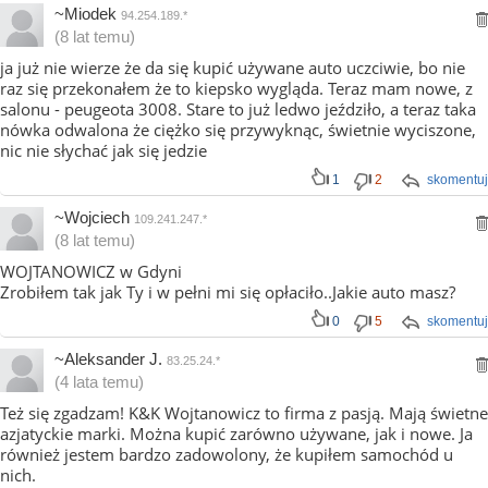
~Miodek
94.254.189.*
(8 lat temu)
ja już nie wierze że da się kupić używane auto uczciwie, bo nie
raz się przekonałem że to kiepsko wygląda. Teraz mam nowe, z
salonu - peugeota 3008. Stare to już ledwo jeździło, a teraz taka
nówka odwalona że ciężko się przywyknąc, świetnie wyciszone,
nic nie słychać jak się jedzie
1
2
skomentuj
~Wojciech
109.241.247.*
(8 lat temu)
WOJTANOWICZ w Gdyni
Zrobiłem tak jak Ty i w pełni mi się opłaciło..Jakie auto masz?
0
5
skomentuj
~Aleksander J.
83.25.24.*
(4 lata temu)
Też się zgadzam! K&K Wojtanowicz to firma z pasją. Mają świetne
azjatyckie marki. Można kupić zarówno używane, jak i nowe. Ja
również jestem bardzo zadowolony, że kupiłem samochód u
nich.