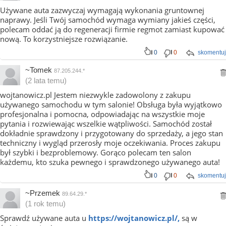
Używane auta zazwyczaj wymagają wykonania gruntownej
naprawy. Jeśli Twój samochód wymaga wymiany jakieś części,
polecam oddać ją do regeneracji firmie regmot zamiast kupować
nową. To korzystniejsze rozwiązanie.
0
0
skomentuj
~Tomek
87.205.244.*
(2 lata temu)
wojtanowicz.pl Jestem niezwykle zadowolony z zakupu
używanego samochodu w tym salonie! Obsługa była wyjątkowo
profesjonalna i pomocna, odpowiadając na wszystkie moje
pytania i rozwiewając wszelkie wątpliwości. Samochód został
dokładnie sprawdzony i przygotowany do sprzedaży, a jego stan
techniczny i wygląd przerosły moje oczekiwania. Proces zakupu
był szybki i bezproblemowy. Gorąco polecam ten salon
każdemu, kto szuka pewnego i sprawdzonego używanego auta!
0
0
skomentuj
~Przemek
89.64.29.*
(1 rok temu)
Sprawdź używane auta u
https://wojtanowicz.pl/,
są w