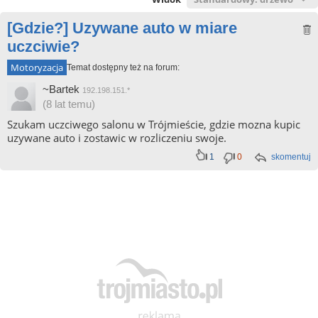
[Gdzie?] Uzywane auto w miare
uczciwie?
Motoryzacja
Temat dostępny też na forum:
~Bartek
192.198.151.*
(8 lat temu)
Szukam uczciwego salonu w Trójmieście, gdzie mozna kupic
uzywane auto i zostawic w rozliczeniu swoje.
1
0
skomentuj