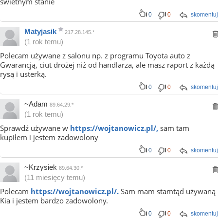
świetnym stanie
0
0
skomentuj
Matyjasik
217.28.145.*
(1 rok temu)
Polecam używane z salonu np. z programu Toyota auto z
Gwarancją, ciut drożej niż od handlarza, ale masz raport z każdą
rysą i usterką.
0
0
skomentuj
~Adam
89.64.29.*
(1 rok temu)
Sprawdź używane w
https://wojtanowicz.pl/,
sam tam
kupiłem i jestem zadowolony
0
0
skomentuj
~Krzysiek
89.64.30.*
(11 miesięcy temu)
Polecam
https://wojtanowicz.pl/.
Sam mam stamtąd używaną
Kia i jestem bardzo zadowolony.
0
0
skomentuj