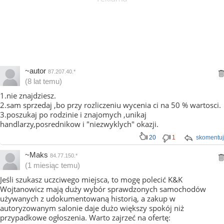
~autor
87.207.40.*
(8 lat temu)
1.nie znajdziesz.
2.sam sprzedaj ,bo przy rozliczeniu wycenia ci na 50 % wartosci.
3.poszukaj po rodzinie i znajomych ,unikaj
handlarzy,posrednikow i "niezwyklych" okazji.
20
1
skomentuj
~Maks
84.77.150.*
(1 miesiąc temu)
Jeśli szukasz uczciwego miejsca, to mogę polecić K&K
Wojtanowicz mają duży wybór sprawdzonych samochodów
używanych z udokumentowaną historią, a zakup w
autoryzowanym salonie daje dużo większy spokój niż
przypadkowe ogłoszenia. Warto zajrzeć na ofertę: