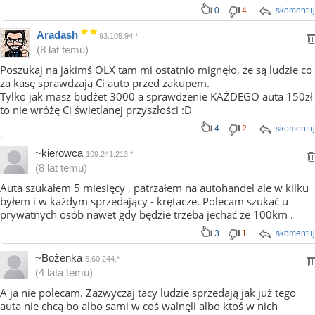
0
4
skomentuj
Aradash
93.105.94.*
(8 lat temu)
Poszukaj na jakimś OLX tam mi ostatnio mignęło, że są ludzie co
za kasę sprawdzają Ci auto przed zakupem.
Tylko jak masz budżet 3000 a sprawdzenie KAŻDEGO auta 150zł
to nie wróżę Ci świetlanej przyszłości :D
4
2
skomentuj
~kierowca
109.241.213.*
(8 lat temu)
Auta szukałem 5 miesięcy , patrzałem na autohandel ale w kilku
byłem i w każdym sprzedający - krętacze. Polecam szukać u
prywatnych osób nawet gdy będzie trzeba jechać ze 100km .
3
1
skomentuj
~Bożenka
5.60.244.*
(4 lata temu)
A ja nie polecam. Zazwyczaj tacy ludzie sprzedają jak już tego
auta nie chcą bo albo sami w coś walnęli albo ktoś w nich