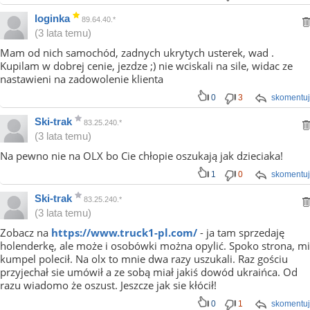
loginka
89.64.40.*
(3 lata temu)
Mam od nich samochód, zadnych ukrytych usterek, wad .
Kupilam w dobrej cenie, jezdze ;) nie wciskali na sile, widac ze
nastawieni na zadowolenie klienta
0
3
skomentuj
Ski-trak
83.25.240.*
(3 lata temu)
Na pewno nie na OLX bo Cie chłopie oszukają jak dzieciaka!
1
0
skomentuj
Ski-trak
83.25.240.*
(3 lata temu)
Zobacz na
https://www.truck1-pl.com/
- ja tam sprzedaję
holenderkę, ale może i osobówki można opylić. Spoko strona, mi
kumpel polecił. Na olx to mnie dwa razy uszukali. Raz gościu
przyjechał sie umówił a ze sobą miał jakiś dowód ukraińca. Od
razu wiadomo że oszust. Jeszcze jak sie kłócił!
0
1
skomentuj