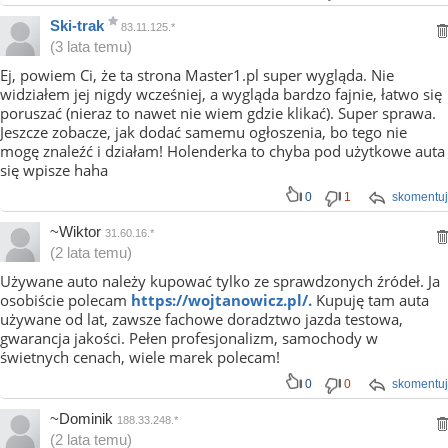
Ski-trak
83.11.125.*
(3 lata temu)
Ej, powiem Ci, że ta strona Master1.pl super wygląda. Nie
widziałem jej nigdy wcześniej, a wygląda bardzo fajnie, łatwo się
poruszać (nieraz to nawet nie wiem gdzie klikać). Super sprawa.
Jeszcze zobacze, jak dodać samemu ogłoszenia, bo tego nie
mogę znaleźć i działam! Holenderka to chyba pod użytkowe auta
się wpisze haha
0
1
skomentuj
~Wiktor
31.60.16.*
(2 lata temu)
Używane auto należy kupować tylko ze sprawdzonych źródeł. Ja
osobiście polecam
https://wojtanowicz.pl/.
Kupuję tam auta
używane od lat, zawsze fachowe doradztwo jazda testowa,
gwarancja jakości. Pełen profesjonalizm, samochody w
świetnych cenach, wiele marek polecam!
0
0
skomentuj
~Dominik
188.33.248.*
(2 lata temu)