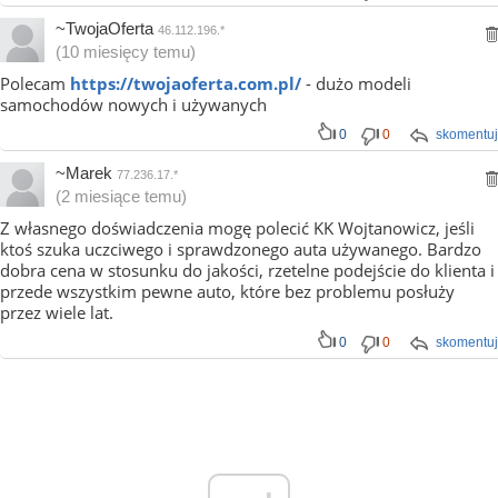
~TwojaOferta
46.112.196.*
(10 miesięcy temu)
Polecam
https://twojaoferta.com.pl/
- dużo modeli
samochodów nowych i używanych
0
0
skomentuj
~Marek
77.236.17.*
(2 miesiące temu)
Z własnego doświadczenia mogę polecić KK Wojtanowicz, jeśli
ktoś szuka uczciwego i sprawdzonego auta używanego. Bardzo
dobra cena w stosunku do jakości, rzetelne podejście do klienta i
przede wszystkim pewne auto, które bez problemu posłuży
przez wiele lat.
0
0
skomentuj