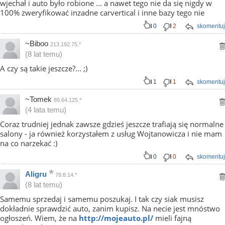
wjechał i auto było robione ... a nawet tego nie da się nigdy w
100% zweryfikować inzadne carvertical i inne bazy tego nie
0
2
skomentuj
~Biboo
213.192.75.*
(8 lat temu)
A czy są takie jeszcze?... ;)
1
1
skomentuj
~Tomek
89.64.125.*
(4 lata temu)
Coraz trudniej jednak zawsze gdzieś jeszcze trafiają się normalne
salony - ja również korzystałem z usług Wojtanowicza i nie mam
na co narzekać :)
0
0
skomentuj
Aligru
78.8.14.*
(8 lat temu)
Samemu sprzedaj i samemu poszukaj. I tak czy siak musisz
dokładnie sprawdzić auto, zanim kupisz. Na necie jest mnóstwo
ogłoszeń. Wiem, że na
http://mojeauto.pl/
mieli fajną