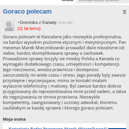
Goraco polecam
~Dominika z Kanady
24.85.208.*
(11 lat temu)
Goraco polecam te Kancelarie jako niezwykle profesjonalna,
na bardzo wysokim poziomie etycznym i merytorycznym. Pan
mecenas Marek Miecznikowski prowadzil dwie niezalezne od
siebie, bardzo skomplikowane sprawy o zachowek.
Prowadzone sprawy toczyly sie miedzy Polska a Kanada co
wymagalo dodatkowego czasu, umiejetnosci i kompetencji.
Jego rzeczowosc, wiedza prawnicza i dostepnosc
zaoszczedzily mi wiele czasu i stresu. Jego porady byly zawsze
przystepne i wyczerpujace, mimo ze kontakt mialam
wylacznie telefoniczny i mailowy. Byl zawsze bardzo dobrze
przygotowany do reprezentowania mnie przed sadem, a takze
do negocjowania ze strona przeciwna. Niezwykle
kompetentny, zaangazowany i uczciwy adwokat, ktoremu
zaufalabym w kazdej sprawie i ktorego goraco polecam.
Moja ocena
Kancelaria Radcy Prawnego Marek Miecznikowski