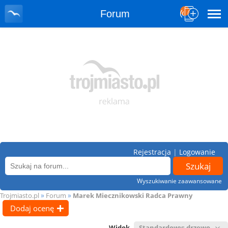
Forum
Rejestracja
|
Logowanie
Wyszukiwanie zaawansowane
»
»
Trojmiasto.pl
Forum
Marek Miecznikowski Radca Prawny
Dodaj ocenę
Widok