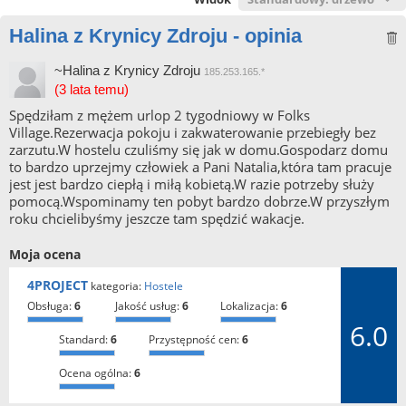
Halina z Krynicy Zdroju - opinia
~Halina z Krynicy Zdroju
185.253.165.*
(3 lata temu)
Spędziłam z mężem urlop 2 tygodniowy w Folks
Village.Rezerwacja pokoju i zakwaterowanie przebiegły bez
zarzutu.W hostelu czuliśmy się jak w domu.Gospodarz domu
to bardzo uprzejmy człowiek a Pani Natalia,która tam pracuje
jest jest bardzo ciepłą i miłą kobietą.W razie potrzeby służy
pomocą.Wspominamy ten pobyt bardzo dobrze.W przyszłym
roku chcielibyśmy jeszcze tam spędzić wakacje.
Moja ocena
4PROJECT
kategoria:
Hostele
obsługa:
6
jakość usług:
6
lokalizacja:
6
6.0
standard:
6
przystępność cen:
6
ocena ogólna:
6