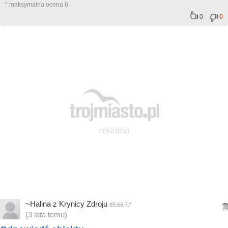
* maksymalna ocena 6
0
0
~Halina z Krynicy Zdroju
89.66.7.*
(3 lata temu)