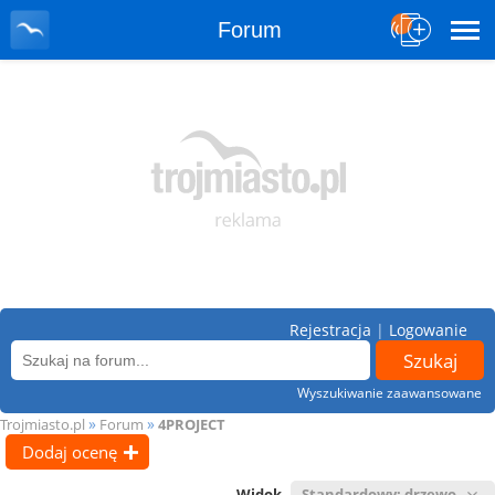
Forum
Rejestracja
|
Logowanie
Wyszukiwanie zaawansowane
»
»
Trojmiasto.pl
Forum
4PROJECT
Dodaj ocenę
Widok