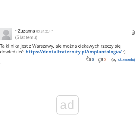
~Zuzanna
83.24.214.*
(5 lat temu)
Ta klinika jest z Warszawy, ale można ciekawych rzeczy się
dowiedzieć:
https://dentalfraternity.pl/implantologia/
:)
0
0
skomentuj
ad