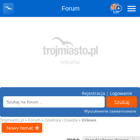
Forum
Rejestracja
|
Logowanie
Wyszukiwanie zaawansowane
»
»
»
Trojmiasto.pl
Forum
Dzielnice i Osiedla
Orłowo
Nowy temat
Widok