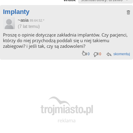
Implanty
~asia
89.64.52.*
(7 lat temu)
Proszę o opinie dotyczące zakładnia implantów. Czy pacjenci,
którzy do niej przychodzą poddali się u niej takiemu
zabiegowi? i jeśli tak, czy są zadowoleni?
0
0
skomentuj