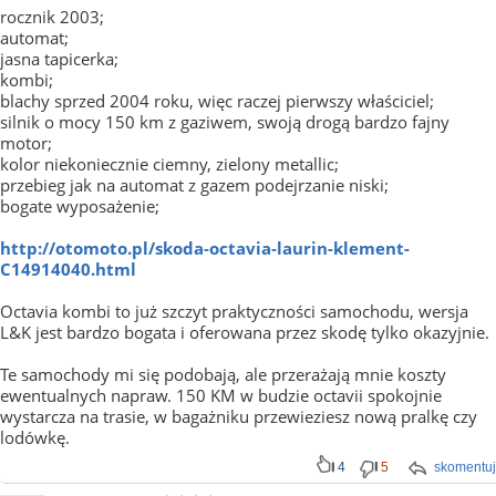
rocznik 2003;
automat;
jasna tapicerka;
kombi;
blachy sprzed 2004 roku, więc raczej pierwszy właściciel;
silnik o mocy 150 km z gaziwem, swoją drogą bardzo fajny
motor;
kolor niekoniecznie ciemny, zielony metallic;
przebieg jak na automat z gazem podejrzanie niski;
bogate wyposażenie;
http://otomoto.pl/skoda-octavia-laurin-klement-
C14914040.html
Octavia kombi to już szczyt praktyczności samochodu, wersja
L&K jest bardzo bogata i oferowana przez skodę tylko okazyjnie.
Te samochody mi się podobają, ale przerażają mnie koszty
ewentualnych napraw. 150 KM w budzie octavii spokojnie
wystarcza na trasie, w bagażniku przewieziesz nową pralkę czy
lodówkę.
4
5
skomentuj