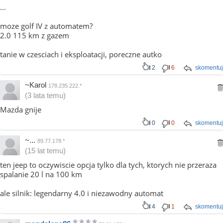
...
moze golf IV z automatem?
2.0 115 km z gazem
tanie w czesciach i eksploatacji, poreczne autko
2
6
skomentuj
~Karol
178.235.222.*
(3 lata temu)
Mazda gnije
0
0
skomentuj
~...
89.77.178.*
(15 lat temu)
ten jeep to oczywiscie opcja tylko dla tych, ktorych nie przeraza
spalanie 20 l na 100 km
ale silnik: legendarny 4.0 i niezawodny automat
4
1
skomentuj