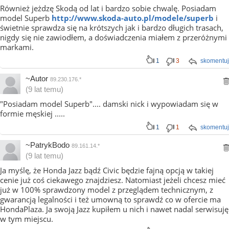
Również jeżdzę Skodą od lat i bardzo sobie chwalę. Posiadam
model Superb
http://www.skoda-auto.pl/modele/superb
i
świetnie sprawdza się na krótszych jak i bardzo długich trasach,
nigdy się nie zawiodłem, a doświadczenia miałem z przeróżnymi
markami.
1
3
skomentuj
~Autor
89.230.176.*
(9 lat temu)
"Posiadam model Superb".... damski nick i wypowiadam się w
formie męskiej .....
1
1
skomentuj
~PatrykBodo
89.161.14.*
(9 lat temu)
Ja myślę, że Honda Jazz bądź Civic będzie fajną opcją w takiej
cenie już coś ciekawego znajdziesz. Natomiast jeżeli chcesz mieć
już w 100% sprawdzony model z przeglądem technicznym, z
gwarancją legalności i też umowną to sprawdź co w ofercie ma
HondaPlaza. Ja swoją Jazz kupiłem u nich i nawet nadal serwisuję
w tym miejscu.