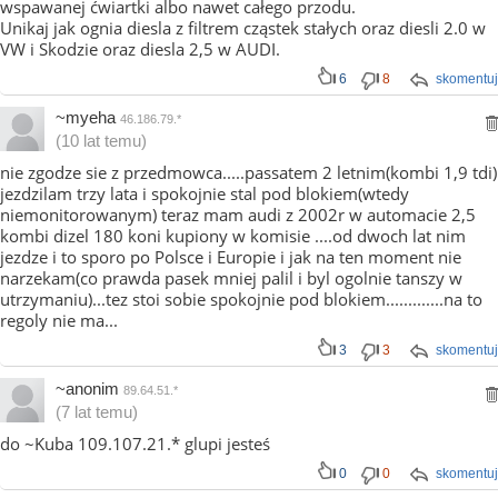
wspawanej ćwiartki albo nawet całego przodu.
Unikaj jak ognia diesla z filtrem cząstek stałych oraz diesli 2.0 w
VW i Skodzie oraz diesla 2,5 w AUDI.
6
8
skomentuj
~myeha
46.186.79.*
(10 lat temu)
nie zgodze sie z przedmowca.....passatem 2 letnim(kombi 1,9 tdi)
jezdzilam trzy lata i spokojnie stal pod blokiem(wtedy
niemonitorowanym) teraz mam audi z 2002r w automacie 2,5
kombi dizel 180 koni kupiony w komisie ....od dwoch lat nim
jezdze i to sporo po Polsce i Europie i jak na ten moment nie
narzekam(co prawda pasek mniej palil i byl ogolnie tanszy w
utrzymaniu)...tez stoi sobie spokojnie pod blokiem.............na to
regoly nie ma...
3
3
skomentuj
~anonim
89.64.51.*
(7 lat temu)
do ~Kuba 109.107.21.* glupi jesteś
0
0
skomentuj