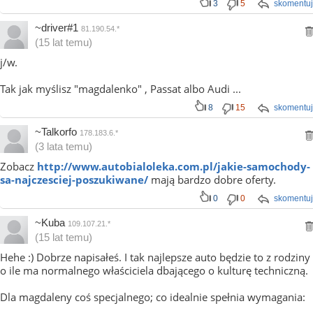
3
5
skomentuj
~driver#1
81.190.54.*
(15 lat temu)
j/w.
Tak jak myślisz "magdalenko" , Passat albo Audi ...
8
15
skomentuj
~Talkorfo
178.183.6.*
(3 lata temu)
Zobacz
http://www.autobialoleka.com.pl/jakie-samochody-
sa-najczesciej-poszukiwane/
mają bardzo dobre oferty.
0
0
skomentuj
~Kuba
109.107.21.*
(15 lat temu)
Hehe :) Dobrze napisałeś. I tak najlepsze auto będzie to z rodziny
o ile ma normalnego właściciela dbającego o kulturę techniczną.
Dla magdaleny coś specjalnego; co idealnie spełnia wymagania: