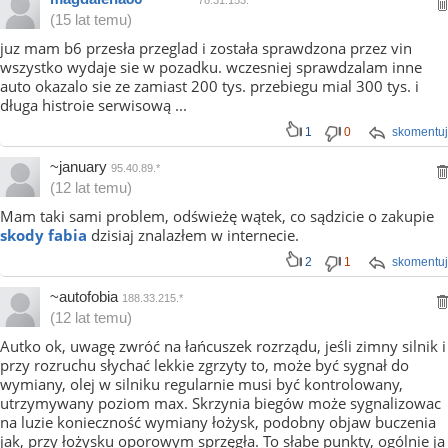
78.31.153.*
(15 lat temu)
juz mam b6 przesła przeglad i została sprawdzona przez vin
wszystko wydaje sie w pozadku. wczesniej sprawdzalam inne
auto okazalo sie ze zamiast 200 tys. przebiegu mial 300 tys. i
długa histroie serwisową ...
1
0
skomentuj
~january
95.40.89.*
(12 lat temu)
Mam taki sami problem, odświeżę wątek, co sądzicie o zakupie
skody fabia
dzisiaj znalazłem w internecie.
2
1
skomentuj
~autofobia
188.33.215.*
(12 lat temu)
Autko ok, uwagę zwróć na łańcuszek rozrządu, jeśli zimny silnik i
przy rozruchu słychać lekkie zgrzyty to, może być sygnał do
wymiany, olej w silniku regularnie musi być kontrolowany,
utrzymywany poziom max. Skrzynia biegów może sygnalizowac
na luzie konieczność wymiany łożysk, podobny objaw buczenia
jak, przy łożysku oporowym sprzęgła. To słabe punkty, ogólnie ja