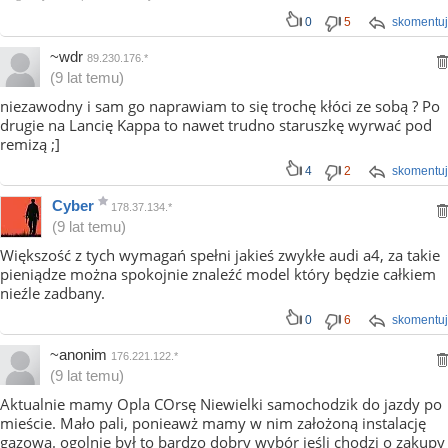
0
5
skomentuj
~wdr
89.230.176.*
(9 lat temu)
niezawodny i sam go naprawiam to się trochę kłóci ze sobą ? Po
drugie na Lancię Kappa to nawet trudno staruszkę wyrwać pod
remizą ;]
4
2
skomentuj
Cyber
178.37.134.*
(9 lat temu)
Większość z tych wymagań spełni jakieś zwykłe audi a4, za takie
pieniądze można spokojnie znaleźć model który będzie całkiem
nieźle zadbany.
0
6
skomentuj
~anonim
176.221.122.*
(9 lat temu)
Aktualnie mamy Opla COrsę Niewielki samochodzik do jazdy po
mieście. Mało pali, ponieawż mamy w nim założoną instalację
gazową. ogolnie był to bardzo dobry wybór jeśli chodzi o zakupy