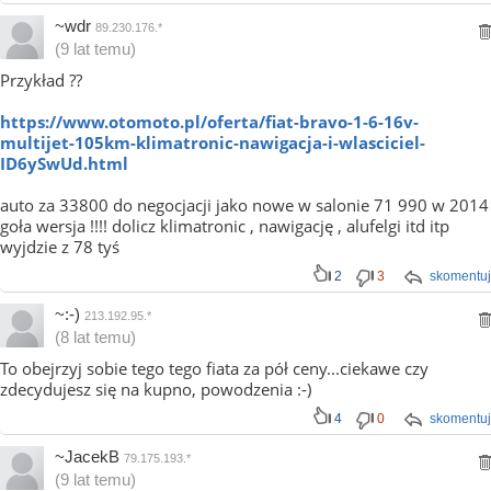
~wdr
89.230.176.*
(9 lat temu)
Przykład ??
https://www.otomoto.pl/oferta/fiat-bravo-1-6-16v-
multijet-105km-klimatronic-nawigacja-i-wlasciciel-
ID6ySwUd.html
auto za 33800 do negocjacji jako nowe w salonie 71 990 w 2014
goła wersja !!!! dolicz klimatronic , nawigację , alufelgi itd itp
wyjdzie z 78 tyś
2
3
skomentuj
~:-)
213.192.95.*
(8 lat temu)
To obejrzyj sobie tego tego fiata za pół ceny...ciekawe czy
zdecydujesz się na kupno, powodzenia :-)
4
0
skomentuj
~JacekB
79.175.193.*
(9 lat temu)