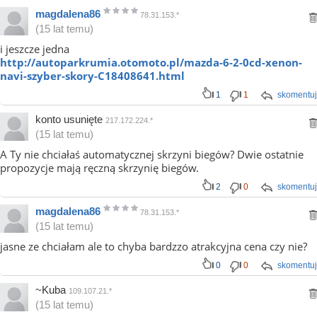
magdalena86
78.31.153.*
(15 lat temu)
i jeszcze jedna
http://autoparkrumia.otomoto.pl/mazda-6-2-0cd-xenon-
navi-szyber-skory-C18408641.html
1
1
skomentuj
konto usunięte
217.172.224.*
(15 lat temu)
A Ty nie chciałaś automatycznej skrzyni biegów? Dwie ostatnie
propozycje mają ręczną skrzynię biegów.
2
0
skomentuj
magdalena86
78.31.153.*
(15 lat temu)
jasne ze chciałam ale to chyba bardzzo atrakcyjna cena czy nie?
0
0
skomentuj
~Kuba
109.107.21.*
(15 lat temu)