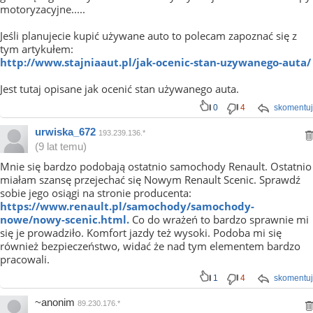
motoryzacyjne.....
Jeśli planujecie kupić używane auto to polecam zapoznać się z
tym artykułem:
http://www.stajniaaut.pl/jak-ocenic-stan-uzywanego-auta/
Jest tutaj opisane jak ocenić stan używanego auta.
0
4
skomentuj
urwiska_672
193.239.136.*
(9 lat temu)
Mnie się bardzo podobają ostatnio samochody Renault. Ostatnio
miałam szansę przejechać się Nowym Renault Scenic. Sprawdź
sobie jego osiągi na stronie producenta:
https://www.renault.pl/samochody/samochody-
nowe/nowy-scenic.html.
Co do wrażeń to bardzo sprawnie mi
się je prowadziło. Komfort jazdy też wysoki. Podoba mi się
również bezpieczeństwo, widać że nad tym elementem bardzo
pracowali.
1
4
skomentuj
~anonim
89.230.176.*