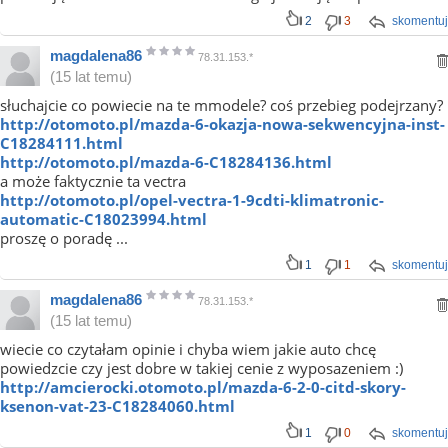
2
3
skomentuj
magdalena86
78.31.153.*
(15 lat temu)
słuchajcie co powiecie na te mmodele? coś przebieg podejrzany?
http://otomoto.pl/mazda-6-okazja-nowa-sekwencyjna-inst-
C18284111.html
http://otomoto.pl/mazda-6-C18284136.html
a może faktycznie ta vectra
http://otomoto.pl/opel-vectra-1-9cdti-klimatronic-
automatic-C18023994.html
proszę o poradę ...
1
1
skomentuj
magdalena86
78.31.153.*
(15 lat temu)
wiecie co czytałam opinie i chyba wiem jakie auto chcę
powiedzcie czy jest dobre w takiej cenie z wyposazeniem :)
http://amcierocki.otomoto.pl/mazda-6-2-0-citd-skory-
ksenon-vat-23-C18284060.html
1
0
skomentuj