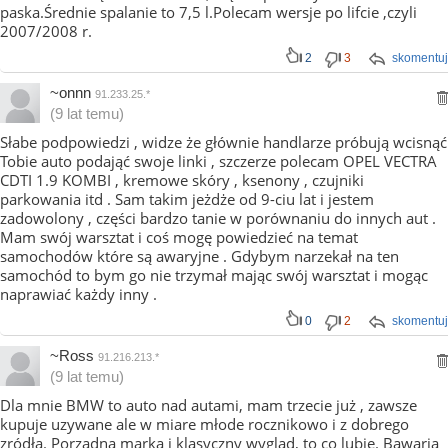
paska.Średnie spalanie to 7,5 l.Polecam wersje po lifcie ,czyli
2007/2008 r.
2
3
skomentuj
~onnn
91.233.25.*
(9 lat temu)
Słabe podpowiedzi , widze że głównie handlarze próbują wcisnąć
Tobie auto podająć swoje linki , szczerze polecam OPEL VECTRA
CDTI 1.9 KOMBI , kremowe skóry , ksenony , czujniki
parkowania itd . Sam takim jeżdże od 9-ciu lat i jestem
zadowolony , części bardzo tanie w porównaniu do innych aut .
Mam swój warsztat i coś mogę powiedzieć na temat
samochodów które są awaryjne . Gdybym narzekał na ten
samochód to bym go nie trzymał mając swój warsztat i mogąc
naprawiać każdy inny .
0
2
skomentuj
~Ross
91.216.213.*
(9 lat temu)
Dla mnie BMW to auto nad autami, mam trzecie już , zawsze
kupuje uzywane ale w miare młode rocznikowo i z dobrego
zródła. Porządna marka i klasyczny wygląd, to co lubie. Bawaria