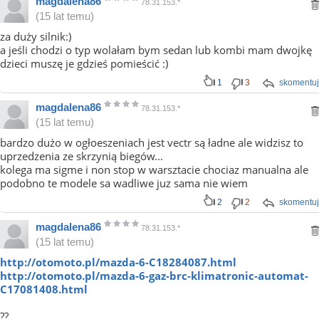
magdalena86
78.31.153.*
(15 lat temu)
za duży silnik:)
a jeśli chodzi o typ wolałam bym sedan lub kombi mam dwojkę
dzieci muszę je gdzieś pomieścić :)
1
3
skomentuj
magdalena86
78.31.153.*
(15 lat temu)
bardzo dużo w ogłoeszeniach jest vectr są ładne ale widzisz to
uprzedzenia ze skrzynią biegów...
kolega ma sigme i non stop w warsztacie chociaz manualna ale
podobno te modele sa wadliwe juz sama nie wiem
2
2
skomentuj
magdalena86
78.31.153.*
(15 lat temu)
http://otomoto.pl/mazda-6-C18284087.html
http://otomoto.pl/mazda-6-gaz-brc-klimatronic-automat-
C17081408.html
??