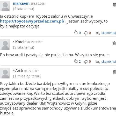
marciaen
185.59.108.*
(4 lata temu)
Ja ostatnio kupiłem Toyotę z salonu w Chwaszczynie
https://toyotawyprzedaz.com.pl/
, jestem zachwycony, to
była najlepsza decyzja.
0
0
skomentuj
~Karol
178.235.222.*
(3 lata temu)
Bo bmv audi i pasaty się nie psują. Ha ha. Wszystko się psuje.
2
0
skomentuj
~Arek
84.77.150.*
(1 miesiąc temu)
Przy takim budżecie bardziej patrzyłbym na stan konkretnego
egzemplarza niż na samą markę jeśli miałbym coś polecić, to
zdecydowanie Kię. Warto też szukać auta z pewnego źródła
zamiast na przypadkowych giełdach; dobrym wyborem jest
autoryzowany dealer K&K Wojtanowicz w Gdyni, gdzie
znajdziesz sprawdzone samochody używane z udokumentowaną
historią