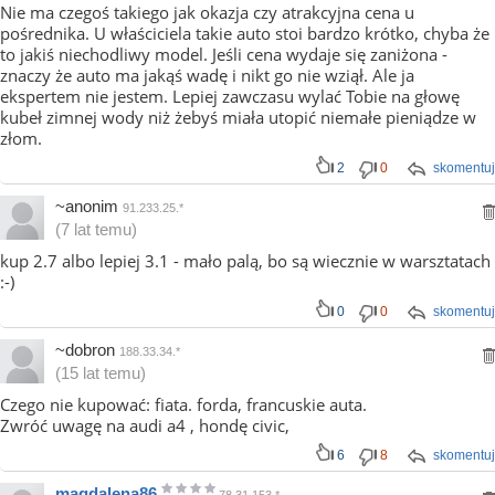
Nie ma czegoś takiego jak okazja czy atrakcyjna cena u
pośrednika. U właściciela takie auto stoi bardzo krótko, chyba że
to jakiś niechodliwy model. Jeśli cena wydaje się zaniżona -
znaczy że auto ma jakąś wadę i nikt go nie wziął. Ale ja
ekspertem nie jestem. Lepiej zawczasu wylać Tobie na głowę
kubeł zimnej wody niż żebyś miała utopić niemałe pieniądze w
złom.
2
0
skomentuj
~anonim
91.233.25.*
(7 lat temu)
kup 2.7 albo lepiej 3.1 - mało palą, bo są wiecznie w warsztatach
:-)
0
0
skomentuj
~dobron
188.33.34.*
(15 lat temu)
Czego nie kupować: fiata. forda, francuskie auta.
Zwróć uwagę na audi a4 , hondę civic,
6
8
skomentuj
magdalena86