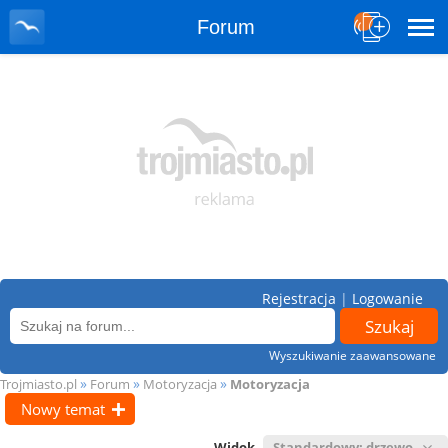
Forum
Rejestracja
|
Logowanie
Wyszukiwanie zaawansowane
»
»
»
Trojmiasto.pl
Forum
Motoryzacja
Motoryzacja
Nowy temat
Widok