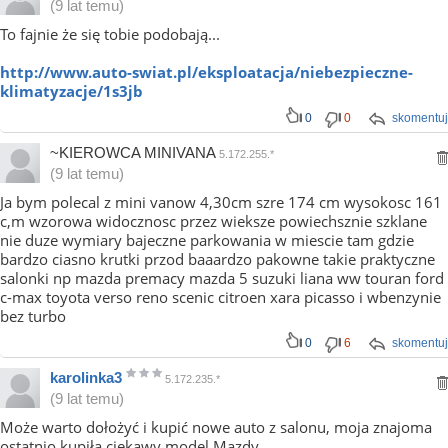
(9 lat temu)
To fajnie że się tobie podobają...
http://www.auto-swiat.pl/eksploatacja/niebezpieczne-
klimatyzacje/1s3jb
0
0
skomentuj
~KIEROWCA MINIVANA
5.172.255.*
(9 lat temu)
Ja bym polecal z mini vanow 4,30cm szre 174 cm wysokosc 161
c,m wzorowa widocznosc przez wieksze powiechsznie szklane
nie duze wymiary bajeczne parkowania w miescie tam gdzie
bardzo ciasno krutki przod baaardzo pakowne takie praktyczne
salonki np mazda premacy mazda 5 suzuki liana ww touran ford
c-max toyota verso reno scenic citroen xara picasso i wbenzynie
bez turbo
0
6
skomentuj
karolinka3
5.172.235.*
(9 lat temu)
Może warto dołożyć i kupić nowe auto z salonu, moja znajoma
ostatnio kupiła ciekawy model Mazdy