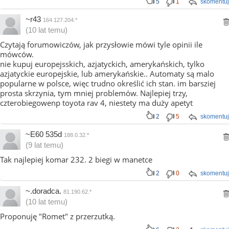
5
1
skomentuj
~r43
164.127.204.*
(10 lat temu)
Czytają forumowiczów, jak przysłowie mówi tyle opinii ile
mówców.
nie kupuj europejsskich, azjatyckich, amerykańskich, tylko
azjatyckie europejskie, lub amerykańskie.. Automaty są malo
popularne w polsce, więc trudno określić ich stan. im barsziej
prosta skrzynia, tym mniej problemów. Najlepiej trzy,
czterobiegowenp toyota rav 4, niestety ma duży apetyt
2
5
skomentuj
~E60 535d
188.0.32.*
(9 lat temu)
Tak najlepiej komar 232. 2 biegi w manetce
2
0
skomentuj
~.doradca.
81.190.62.*
(10 lat temu)
Proponuję "Romet" z przerzutką.