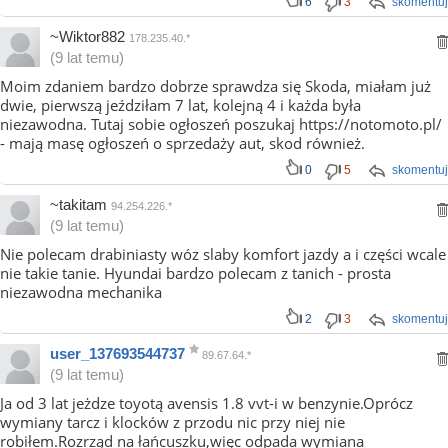
6
3
skomentuj
~Wiktor882
178.235.40.*
(9 lat temu)
Moim zdaniem bardzo dobrze sprawdza się Skoda, miałam już
dwie, pierwszą jeździłam 7 lat, kolejną 4 i każda była
niezawodna. Tutaj sobie ogłoszeń poszukaj https://notomoto.pl/
- mają masę ogłoszeń o sprzedaży aut, skod również.
0
5
skomentuj
~takitam
94.254.226.*
(9 lat temu)
Nie polecam drabiniasty wóz slaby komfort jazdy a i części wcale
nie takie tanie. Hyundai bardzo polecam z tanich - prosta
niezawodna mechanika
2
3
skomentuj
user_137693544737
89.67.64.*
(9 lat temu)
Ja od 3 lat jeżdze toyotą avensis 1.8 vvt-i w benzynie.Oprócz
wymiany tarcz i klocków z przodu nic przy niej nie
robiłem.Rozrząd na łańcuszku,więc odpada wymiana