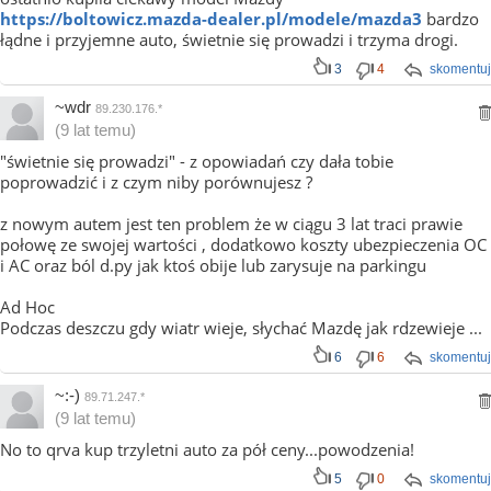
https://boltowicz.mazda-dealer.pl/modele/mazda3
bardzo
łądne i przyjemne auto, świetnie się prowadzi i trzyma drogi.
3
4
skomentuj
~wdr
89.230.176.*
(9 lat temu)
"świetnie się prowadzi" - z opowiadań czy dała tobie
poprowadzić i z czym niby porównujesz ?
z nowym autem jest ten problem że w ciągu 3 lat traci prawie
połowę ze swojej wartości , dodatkowo koszty ubezpieczenia OC
i AC oraz ból d.py jak ktoś obije lub zarysuje na parkingu
Ad Hoc
Podczas deszczu gdy wiatr wieje, słychać Mazdę jak rdzewieje ...
6
6
skomentuj
~:-)
89.71.247.*
(9 lat temu)
No to qrva kup trzyletni auto za pół ceny...powodzenia!
5
0
skomentuj