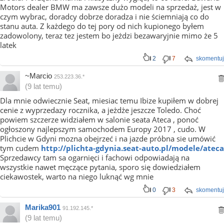
Motors dealer BMW ma zawsze dużo modeli na sprzedaż, jest w
czym wybrac, doradcy dobrze doradza i nie ściemniają co do
stanu auta. Z każdego do tej pory od nich kupionego byłem
zadowolony, teraz tez jestem bo jeżdzi bezawaryjnie mimo że 5
latek
2
7
skomentuj
~Marcio
253.223.36.*
(9 lat temu)
Dla mnie odwiecznie Seat, miesiac temu Ibize kupiłem w dobrej
cenie z wyprzedazy rocznika, a jeżdże jeszcze Toledo. Choć
powiem szczerze widziałem w salonie seata Ateca , ponoć
ogłoszony najlepszym samochodem Europy 2017 , cudo. W
Plichcie w Gdyni mozna obejrzeć i na jazde próbna sie umówić
tym cudem
http://plichta-gdynia.seat-auto.pl/modele/ateca
Sprzedawcy tam sa ogarnięci i fachowi odpowiadają na
wszystkie nawet męczące pytania, sporo się dowiedziałem
ciekawostek, warto na niego luknąć wg mnie
0
3
skomentuj
Marika901
91.192.145.*
(9 lat temu)