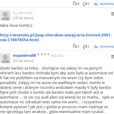
0
0
skomentuj
~...
89.77.178.*
(15 lat temu)
takie duze kombi;)
http://otomoto.pl/jeep-cherokee-szwajcaria-limited-2001-
rok-C18078554.html
1
2
skomentuj
magdalena86
78.31.153.*
(15 lat temu)
dzieki bardzo za linka... słuchajcie nie zalezy mi na jasnych
skórach lecz bardzo chchiała bym aby auto było w automacie od
6 llat nie jezdziłam na manualnym nie wiem czy bym sobie
poradziła. Zalęzy mi na aucie nie wadliwym sedan, kombi w
dobrej cenie i dobrym roczniku widziałam mazdy 6 były bardzo
fajne jesli chodzi o kombi ale bardzo mało jest takich aut w
automacie ... za vw czy audi płaci się wiecej bo to marka... ople w
automacie mi odradzali wiec sama nie wiem... i oczywiście
kolejne pytanie ? jak jest z gielda w pruszczu mam nadzieje ze
nie sprzedaja tam wraków , gdzie ewentualnie mam szukać .