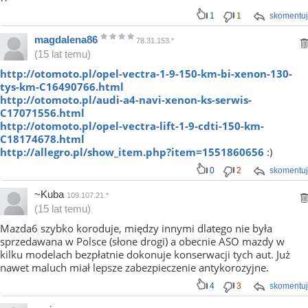
1
1
skomentuj
magdalena86
78.31.153.*
(15 lat temu)
http://otomoto.pl/opel-vectra-1-9-150-km-bi-xenon-130-
tys-km-C16490766.html
http://otomoto.pl/audi-a4-navi-xenon-ks-serwis-
C17071556.html
http://otomoto.pl/opel-vectra-lift-1-9-cdti-150-km-
C18174678.html
http://allegro.pl/show_item.php?item=1551860656
:)
0
2
skomentuj
~Kuba
109.107.21.*
(15 lat temu)
Mazda6 szybko koroduje, między innymi dlatego nie była
sprzedawana w Polsce (słone drogi) a obecnie ASO mazdy w
kilku modelach bezpłatnie dokonuje konserwacji tych aut. Już
nawet maluch miał lepsze zabezpieczenie antykorozyjne.
4
3
skomentuj