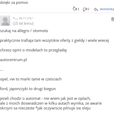
dzięki za pomoc
1
0
skomentuj
~...
89.77.178.*
(15 lat temu)
szukaj na allegro / otomoto
praktycznie trafiaja tam wszytskie oferty z gieldy i wiele wiecej
chcesz opini o modelach to przegladaj
autocentrum.pl
...
opel, vw to marki tanie w czesciach
ford, japonczyki to drugi biegun
jezeli chodzi o automat - nie wiem jak jest w oplach,
ale z moich doswiadczen w kilku autach wynika, ze awarie
skrzyni sa nieczeste *jak oczywiscie pilnuje sie oleju