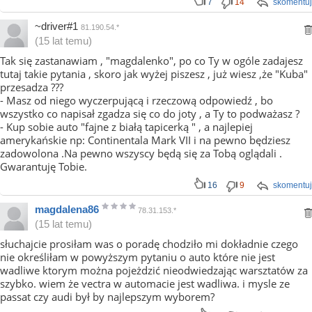
7
14
skomentuj
~driver#1
81.190.54.*
(15 lat temu)
Tak się zastanawiam , "magdalenko", po co Ty w ogóle zadajesz
tutaj takie pytania , skoro jak wyżej piszesz , już wiesz ,że "Kuba"
przesadza ???
- Masz od niego wyczerpującą i rzeczową odpowiedź , bo
wszystko co napisał zgadza się co do joty , a Ty to podważasz ?
- Kup sobie auto "fajne z białą tapicerką " , a najlepiej
amerykańskie np: Continentala Mark VII i na pewno będziesz
zadowolona .Na pewno wszyscy będą się za Tobą oglądali .
Gwarantuję Tobie.
16
9
skomentuj
magdalena86
78.31.153.*
(15 lat temu)
słuchajcie prosiłam was o poradę chodziło mi dokładnie czego
nie określiłam w powyższym pytaniu o auto które nie jest
wadliwe ktorym można pojeżdzić nieodwiedzając warsztatów za
szybko. wiem że vectra w automacie jest wadliwa. i mysle ze
passat czy audi był by najlepszym wyborem?