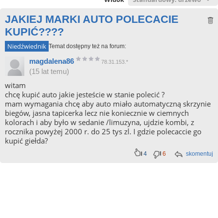
JAKIEJ MARKI AUTO POLECACIE
KUPIĆ????
Niedźwiednik
Temat dostępny też na forum:
magdalena86
78.31.153.*
(15 lat temu)
witam
chcę kupić auto jakie jesteście w stanie polecić ?
mam wymagania chcę aby auto miało automatyczną skrzynie
biegów, jasna tapicerka lecz nie koniecznie w ciemnych
kolorach i aby było w sedanie /limuzyna, ujdzie kombi, z
rocznika powyżej 2000 r. do 25 tys zl. I gdzie polecaccie go
kupić giełda?
4
6
skomentuj