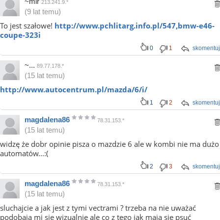
~mir
213.241.9.*
(9 lat temu)
To jest szałowe!
http://www.pchlitarg.info.pl/547,bmw-e46-
coupe-323i
0
1
skomentuj
~...
89.77.178.*
(15 lat temu)
http://www.autocentrum.pl/mazda/6/i/
1
2
skomentuj
magdalena86
78.31.153.*
(15 lat temu)
widzę że dobr opinie pisza o mazdzie 6 ale w kombi nie ma dużo
automatów...:(
2
3
skomentuj
magdalena86
78.31.153.*
(15 lat temu)
sluchajcie a jak jest z tymi vectrami ? trzeba na nie uważać
podobają mi sie wizualnie ale co z tego jak mają sie psuć