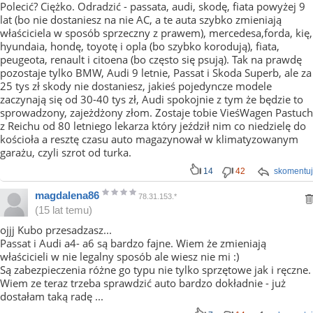
Polecić? Ciężko. Odradzić - passata, audi, skodę, fiata powyżej 9
lat (bo nie dostaniesz na nie AC, a te auta szybko zmieniają
właściciela w sposób sprzeczny z prawem), mercedesa,forda, kię,
hyundaia, hondę, toyotę i opla (bo szybko korodują), fiata,
peugeota, renault i citoena (bo często się psują). Tak na prawdę
pozostaje tylko BMW, Audi 9 letnie, Passat i Skoda Superb, ale za
25 tys zł skody nie dostaniesz, jakieś pojedyncze modele
zaczynają się od 30-40 tys zł, Audi spokojnie z tym że będzie to
sprowadzony, zajeżdżony złom. Zostaje tobie VieśWagen Pastuch
z Reichu od 80 letniego lekarza który jeździł nim co niedzielę do
kościoła a resztę czasu auto magazynował w klimatyzowanym
garażu, czyli szrot od turka.
14
42
skomentuj
magdalena86
78.31.153.*
(15 lat temu)
ojjj Kubo przesadzasz...
Passat i Audi a4- a6 są bardzo fajne. Wiem że zmieniają
właścicieli w nie legalny sposób ale wiesz nie mi :)
Są zabezpieczenia różne go typu nie tylko sprzętowe jak i ręczne.
Wiem ze teraz trzeba sprawdzić auto bardzo dokładnie - już
dostałam taką radę ...