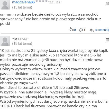
magdalena86
78.31.153.*
(15 lat temu)
ummmm widze że będzie ciężko coś wybrać... a samochód
sprowadzony ? nie koniecznie od pierwszego właściciela tu z
polski
0
1
skomentuj
~ja
83.7.32.*
(15 lat temu)
10 letnia skoda za 25 tysiecy taaa chyba wariat tego by nie kupił.
Jeśli to ma być miejskie auto kup samochód który ma 5-6 lat
marka nie ma znaczenia. Jeśli auto ma być duże i komfortowe
wybór pozostaje mocno ograniczony.
Dobrym wyborem wbrew wszelkiej maści znawcom jest vw
passat z silnikiem benzynowym 1,8 bo ceny paliw są zbliżone a
benzynowiec może mieć stosunkowo mały przebieg więc warto
obecnie go zagazować.
Jeśli diesel to passat z silnikiem 1,9 lub audi 2litrowe.
Wszystkie inne auta średniej i wyższej klasy niestety mają
poważnie uszkodzoną blacharkę w wyniku korozji.
Wśród wymienionych aut daruj sobie sprawdzanie lakieru bo na
100% 10 latek był tłuczony. Sprawdz na kanale czy nie ma