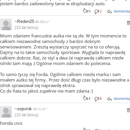
jestem bardzo zadowolony tanie w eksploatacji auto.
0
2
skomentuj
~Reden25
80.252.2.*
(10 lat temu)
Moim zdaniem francuskie autka nie są złe. W tym momencie to
całkiem niezawodne samochody z bardzo dobrym
serwisowaniem. Zresztą wystarczy spojrzeć na to co oferują.
Dajmy na to takie samochody sportowe. Wygląda to naprawdę
całkiem dobrze. Raz, że styl a dwa że naprawdę całkiem niezłe
silniki tam mają :) Ogólnie moim zdaniem do polecenia.
To samo tyczy się Forda. Ogólnie calkiem niezła marka i sam
miałem autko tej firmy.. Przez dość długi czas było niezawodne a
silnik sprawował się naprawdę ekstra.
Co do fiata to jakoś zupełnie nie mam zdania :)
4
6
skomentuj
~sejsmik
89.71.37.*
(10 lat temu)
honda civic