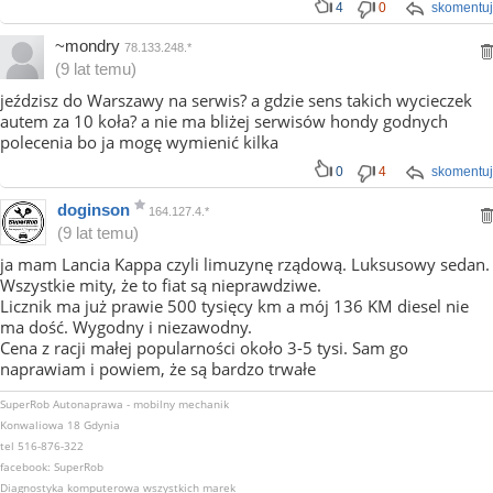
4
0
skomentuj
~mondry
78.133.248.*
(9 lat temu)
jeździsz do Warszawy na serwis? a gdzie sens takich wycieczek
autem za 10 koła? a nie ma bliżej serwisów hondy godnych
polecenia bo ja mogę wymienić kilka
0
4
skomentuj
doginson
164.127.4.*
(9 lat temu)
ja mam Lancia Kappa czyli limuzynę rządową. Luksusowy sedan.
Wszystkie mity, że to fiat są nieprawdziwe.
Licznik ma już prawie 500 tysięcy km a mój 136 KM diesel nie
ma dość. Wygodny i niezawodny.
Cena z racji małej popularności około 3-5 tysi. Sam go
naprawiam i powiem, że są bardzo trwałe
SuperRob Autonaprawa - mobilny mechanik
Konwaliowa 18 Gdynia
tel 516-876-322
facebook: SuperRob
Diagnostyka komputerowa wszystkich marek