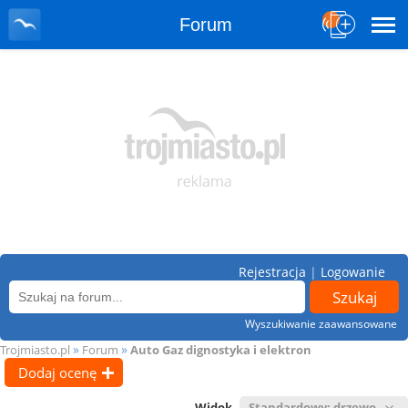
Forum
Rejestracja
|
Logowanie
Wyszukiwanie zaawansowane
»
»
Trojmiasto.pl
Forum
Auto Gaz dignostyka i elektron
Dodaj ocenę
Widok