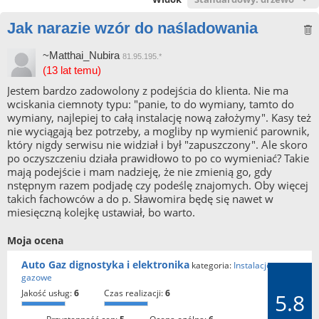
Jak narazie wzór do naśladowania
~Matthai_Nubira
81.95.195.*
(13 lat temu)
Jestem bardzo zadowolony z podejścia do klienta. Nie ma
wciskania ciemnoty typu: "panie, to do wymiany, tamto do
wymiany, najlepiej to całą instalację nową założymy". Kasy też
nie wyciągają bez potrzeby, a mogliby np wymienić parownik,
który nigdy serwisu nie widział i był "zapuszczony". Ale skoro
po oczyszczeniu działa prawidłowo to po co wymieniać? Takie
mają podejście i mam nadzieję, że nie zmienią go, gdy
nstępnym razem podjadę czy podeślę znajomych. Oby więcej
takich fachowców a do p. Sławomira będę się nawet w
miesięczną kolejkę ustawiał, bo warto.
Moja ocena
Auto Gaz dignostyka i elektronika
kategoria:
Instalacje
gazowe
jakość usług:
6
czas realizacji:
6
5.8