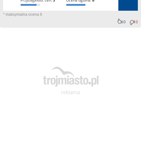
przystępność cen:
5
ocena ogólna:
6
* maksymalna ocena 6
0
0