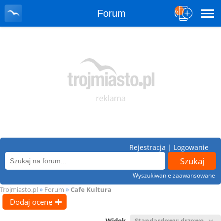
Forum
Rejestracja
|
Logowanie
Wyszukiwanie zaawansowane
»
»
Trojmiasto.pl
Forum
Cafe Kultura
Dodaj ocenę
Widok