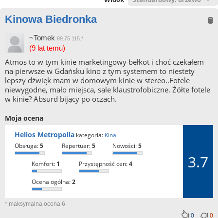
Kinowa Biedronka
~Tomek
89.75.115.*
(9 lat temu)
Atmos to w tym kinie marketingowy bełkot i choć czekałem
na pierwsze w Gdańsku kino z tym systemem to niestety
lepszy dźwięk mam w domowym kinie w stereo..Fotele
niewygodne, mało miejsca, sale klaustrofobiczne. Żółte fotele
w kinie? Absurd bijący po oczach.
Moja ocena
Helios Metropolia
kategoria:
Kina
obsługa:
5
repertuar:
5
nowości:
5
3.7
komfort:
1
przystępność cen:
4
ocena ogólna:
2
* maksymalna ocena 6
0
0