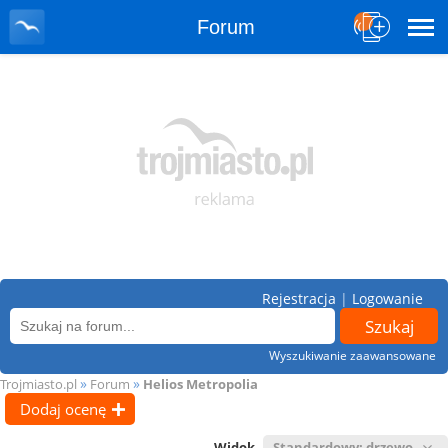
Forum
Rejestracja
|
Logowanie
Wyszukiwanie zaawansowane
»
»
Trojmiasto.pl
Forum
Helios Metropolia
Dodaj ocenę
Widok