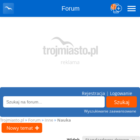
Forum
Rejestracja
|
Logowanie
Wyszukiwanie zaawansowane
»
»
»
Trojmiasto.pl
Forum
Inne
Nauka
Nowy temat
Widok