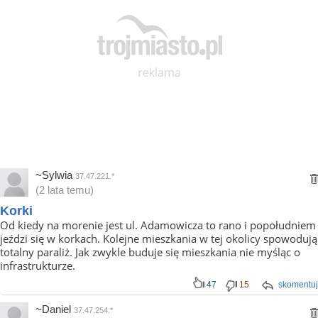
~Sylwia
37.47.221.*
(2 lata temu)
Korki
Od kiedy na morenie jest ul. Adamowicza to rano i popołudniem
jeździ się w korkach. Kolejne mieszkania w tej okolicy spowodują
totalny paraliż. Jak zwykle buduje się mieszkania nie myśląc o
infrastrukturze.
47
15
skomentuj
~Daniel
37.47.254.*