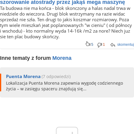
szorowanie atostrady przez jakąś mega maszynę
Ta budowa nie ma końca - blok skonczony a halas nadal trwa w
niedziele do wieczora. Drugi blok wstrzymany na razie widac
sprzedaż nie szła. Ten drugi to jakis koszmar rozmiarowy. Poza
tym wiele mieszkań jeat poplanowanych "w cieniu" ( od północy
i wschodu) - kto normalny wyda 14-16k /m2 za nore? Niech juz
sie ten plac budowy skończy.
5
1
skomentuj
Inne tematy z forum
Morena
Puenta Morena
(7 odpowiedzi)
Lokalizacja Puenta Morena zapewnia wygodę codziennego
życia – w zasięgu spaceru znajdują się...