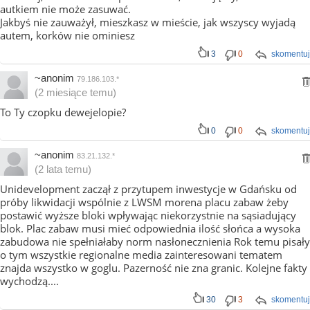
autkiem nie może zasuwać.
Jakbyś nie zauważył, mieszkasz w mieście, jak wszyscy wyjadą
autem, korków nie ominiesz
3
0
skomentuj
~anonim
79.186.103.*
(2 miesiące temu)
To Ty czopku dewejelopie?
0
0
skomentuj
~anonim
83.21.132.*
(2 lata temu)
Unidevelopment zaczął z przytupem inwestycje w Gdańsku od
próby likwidacji wspólnie z LWSM morena placu zabaw żeby
postawić wyższe bloki wpływając niekorzystnie na sąsiadujący
blok. Plac zabaw musi mieć odpowiednia ilość słońca a wysoka
zabudowa nie spełniałaby norm nasłonecznienia Rok temu pisały
o tym wszystkie regionalne media zainteresowani tematem
znajda wszystko w goglu. Pazerność nie zna granic. Kolejne fakty
wychodzą....
30
3
skomentuj