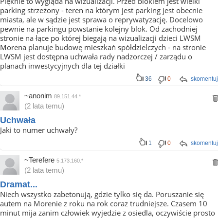
Pięknie to wygląda na wizualizacji. Przed blokiem jest wielki
parking strzeżony - teren na którym jest parking jest obecnie
miasta, ale w sądzie jest sprawa o reprywatyzację. Docelowo
pewnie na parkingu powstanie kolejny blok. Od zachodniej
stronie na łące po której biegają na wizualizacji dzieci LWSM
Morena planuje budowę mieszkań spółdzielczych - na stronie
LWSM jest dostępna uchwała rady nadzorczej / zarządu o
planach inwestycyjnych dla tej działki
36
0
skomentuj
~anonim
89.151.44.*
(2 lata temu)
Uchwała
Jaki to numer uchwały?
1
0
skomentuj
~Terefere
5.173.160.*
(2 lata temu)
Dramat...
Niech wszystko zabetonują, gdzie tylko się da. Poruszanie się
autem na Morenie z roku na rok coraz trudniejsze. Czasem 10
minut mija zanim człowiek wyjedzie z osiedla, oczywiście prosto