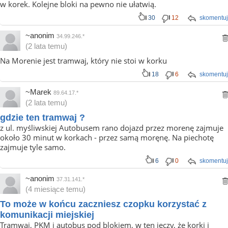
w korek. Kolejne bloki na pewno nie ułatwią.
30
12
skomentuj
~anonim
34.99.246.*
(2 lata temu)
Na Morenie jest tramwaj, który nie stoi w korku
18
6
skomentuj
~Marek
89.64.17.*
(2 lata temu)
gdzie ten tramwaj ?
z ul. myśliwskiej Autobusem rano dojazd przez morenę zajmuje
około 30 minut w korkach - przez samą moręnę. Na piechotę
zajmuje tyle samo.
6
0
skomentuj
~anonim
37.31.141.*
(4 miesiące temu)
To może w końcu zaczniesz czopku korzystać z
komunikacji miejskiej
Tramwaj, PKM i autobus pod blokiem, w ten jęczy, że korki i