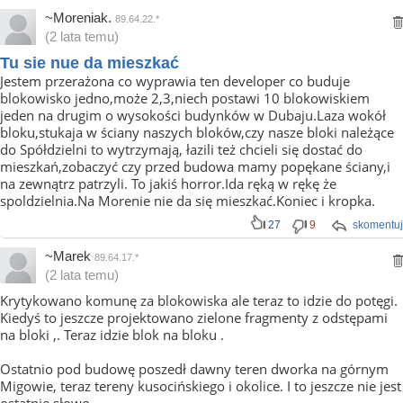
~Moreniak.
89.64.22.*
(2 lata temu)
Tu sie nue da mieszkać
Jestem przerażona co wyprawia ten developer co buduje
blokowisko jedno,może 2,3,niech postawi 10 blokowiskiem
jeden na drugim o wysokości budynków w Dubaju.Laza wokół
bloku,stukaja w ściany naszych bloków,czy nasze bloki należące
do Spółdzielni to wytrzymają, łazili też chcieli się dostać do
mieszkań,zobaczyć czy przed budowa mamy popękane ściany,i
na zewnątrz patrzyli. To jakiś horror.Ida ręką w rękę że
spoldzielnia.Na Morenie nie da się mieszkać.Koniec i kropka.
27
9
skomentuj
~Marek
89.64.17.*
(2 lata temu)
Krytykowano komunę za blokowiska ale teraz to idzie do potęgi.
Kiedyś to jeszcze projektowano zielone fragmenty z odstępami
na bloki ,. Teraz idzie blok na bloku .
Ostatnio pod budowę poszedł dawny teren dworka na górnym
Migowie, teraz tereny kusocińskiego i okolice. I to jeszcze nie jest