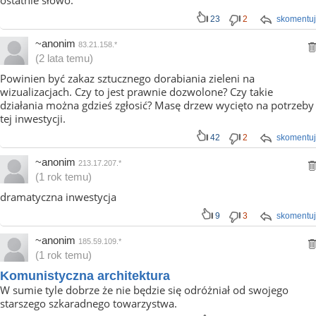
ostatnie słowo.
23
2
skomentuj
~anonim
83.21.158.*
(2 lata temu)
Powinien być zakaz sztucznego dorabiania zieleni na
wizualizacjach. Czy to jest prawnie dozwolone? Czy takie
działania można gdzieś zgłosić? Masę drzew wycięto na potrzeby
tej inwestycji.
42
2
skomentuj
~anonim
213.17.207.*
(1 rok temu)
dramatyczna inwestycja
9
3
skomentuj
~anonim
185.59.109.*
(1 rok temu)
Komunistyczna architektura
W sumie tyle dobrze że nie będzie się odróżniał od swojego
starszego szkaradnego towarzystwa.