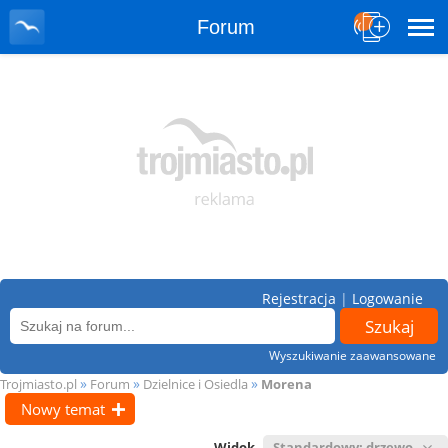
Forum
Rejestracja
|
Logowanie
Wyszukiwanie zaawansowane
»
»
»
Trojmiasto.pl
Forum
Dzielnice i Osiedla
Morena
Nowy temat
Widok