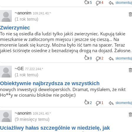
5
4
skomentuj
~anonim
109.241.40.*
(1 rok temu)
Zwierzyniec
To nie są osiedla dla ludzi tylko jakiś zwierzyniec. Kupują takie
mieszkanie w zatłoczonym miejscu i jeszcze się cieszą... Na
morenie lasek się kurczy. Można było iść tam na spacer. Teraz
jakieś ściśnięte osiedne z beznadziejną drogą na dojazd. Żałosne.
8
2
skomentuj
~GE
77.222.244.*
(1 rok temu)
Obiektywnie najbrzydsza ze wszystkich
nowych inwestycji deweloperskich. Dramat, myślałem, że nikt
Ho**y w ciosaniu bloków nie pobije:)
2
1
skomentuj
~anonim
109.241.40.*
(9 miesięcy temu)
Uciażliwy hałas szczególnie w niedzielę, jak