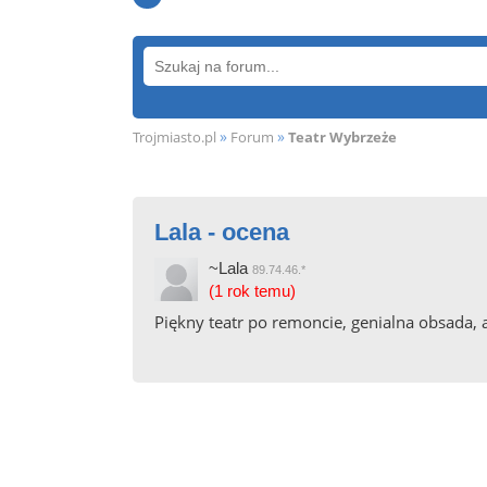
»
»
Trojmiasto.pl
Forum
Teatr Wybrzeże
Lala - ocena
~Lala
89.74.46.*
(1 rok temu)
Piękny teatr po remoncie, genialna obsada,