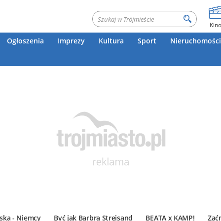
Kin
Ogłoszenia
Imprezy
Kultura
Sport
Nieruchomości
ska - Niemcy
Być jak Barbra Streisand
BEATA x KAMP!
Zać