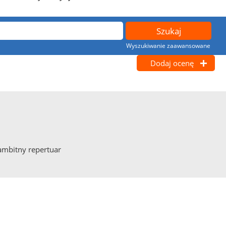
Wyszukiwanie zaawansowane
Dodaj ocenę
 ambitny repertuar