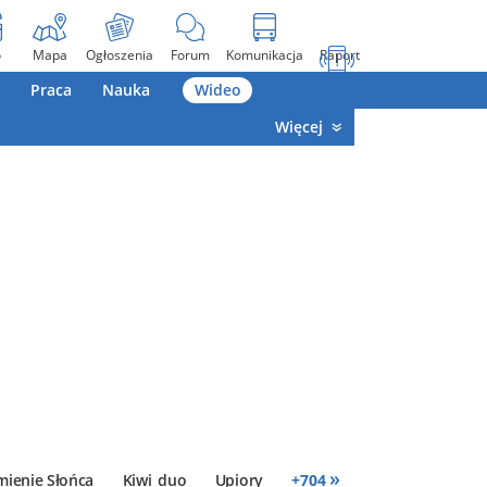
o
Mapa
Ogłoszenia
Forum
Komunikacja
Raport
Praca
Nauka
Wideo
Więcej
»
mienie Słońca
Kiwi_duo
Upiory
+
704