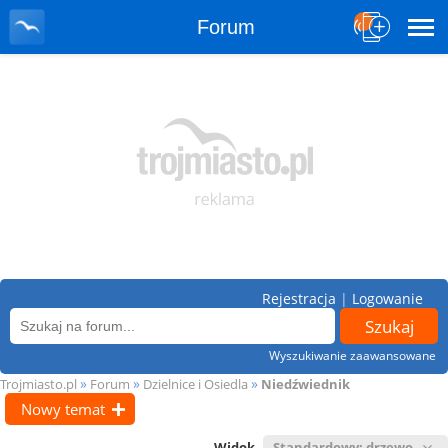
Forum
Rejestracja
|
Logowanie
Wyszukiwanie zaawansowane
»
»
»
Trojmiasto.pl
Forum
Dzielnice i Osiedla
Niedźwiednik
Nowy temat
Widok