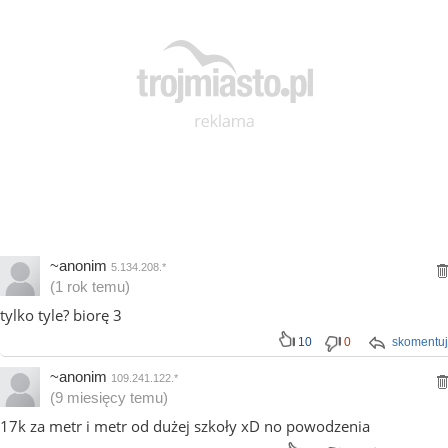
~anonim
5.134.208.*
(1 rok temu)
tylko tyle? biorę 3
10
0
skomentuj
~anonim
109.241.122.*
(9 miesięcy temu)
17k za metr i metr od dużej szkoły xD no powodzenia