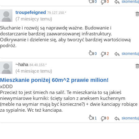
0
0
skomentuj
troupefeigned
79.127.150.*
(7 miesięcy temu)
Słuchanie i rozwój są naprawdę ważne. Budowanie i
dostarczanie bardziej zaawansowanej infrastruktury.
Odkrywanie i dzielenie się, aby tworzyć bardziej wartościową
podróż.
0
2
skomentuj
~haha
84.40.153.*
(4 miesiące temu)
Mieszkanie poniżej 60m^2 prawie milion!
xDDD
Przecież to jest śmiech na sali!. Te mieszkania to są jakieś
niewymiarowe kurniki: ścięty salon z aneksem kuchennym
(meble na wymiar mają być konieczne?) + dwie kanciapy robiące
za sypialnie. Wc też kanciapa.
1
0
skomentuj