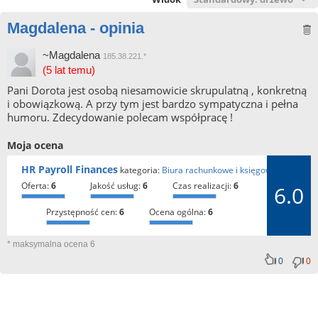
Magdalena - opinia
~Magdalena
185.38.221.*
(5 lat temu)
Pani Dorota jest osobą niesamowicie skrupulatną , konkretną
i obowiązkową. A przy tym jest bardzo sympatyczna i pełna
humoru. Zdecydowanie polecam współpracę !
Moja ocena
HR Payroll Finances
kategoria:
Biura rachunkowe i księgowi
oferta:
6
jakość usług:
6
czas realizacji:
6
6.0
przystępność cen:
6
ocena ogólna:
6
* maksymalna ocena 6
0
0