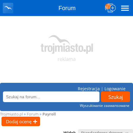
Forum
Rejestracja
|
Logowanie
Wyszukiwanie zaawansowane
»
»
Trojmiasto.pl
Forum
Payroll
Dodaj ocenę
Widok