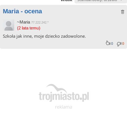
Maria - ocena
~Maria
77.222.242.*
(2 lata temu)
Szkoła jak inne, moje dziecko zadowolone.
0
0