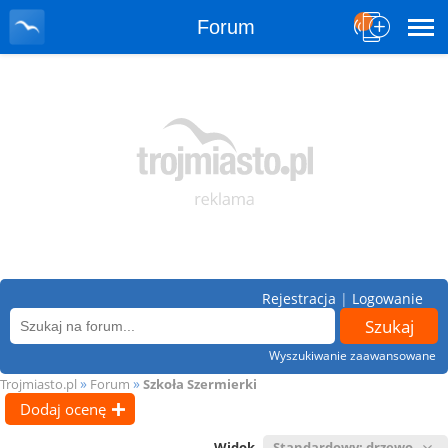
Forum
Rejestracja
|
Logowanie
Wyszukiwanie zaawansowane
»
»
Trojmiasto.pl
Forum
Szkoła Szermierki
Dodaj ocenę
Widok