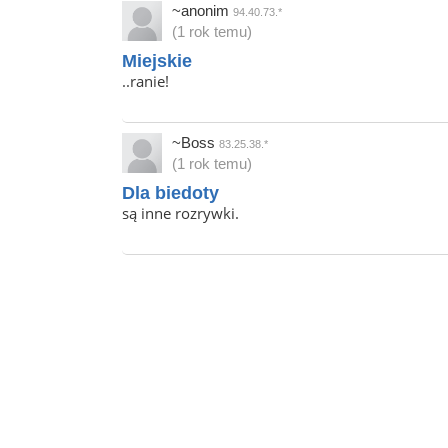
~anonim
94.40.73.*
(1 rok temu)
Miejskie
..ranie!
~Boss
83.25.38.*
(1 rok temu)
Dla biedoty
są inne rozrywki.