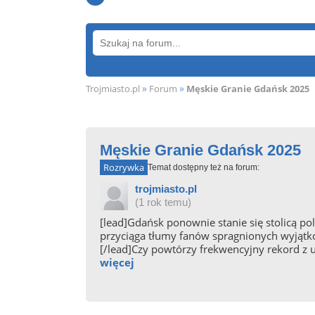
»
»
Trojmiasto.pl
Forum
Męskie Granie Gdańsk 2025
Męskie Granie Gdańsk 2025
Rozrywka
Temat dostępny też na forum:
trojmiasto.pl
(1 rok temu)
[lead]Gdańsk ponownie stanie się stolicą pol
przyciąga tłumy fanów spragnionych wyjątko
[/lead]Czy powtórzy frekwencyjny rekord z ub
więcej