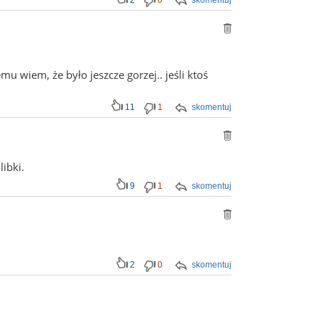
2
0
skomentuj
mu wiem, że było jeszcze gorzej.. jeśli ktoś
11
1
skomentuj
ibki.
9
1
skomentuj
2
0
skomentuj