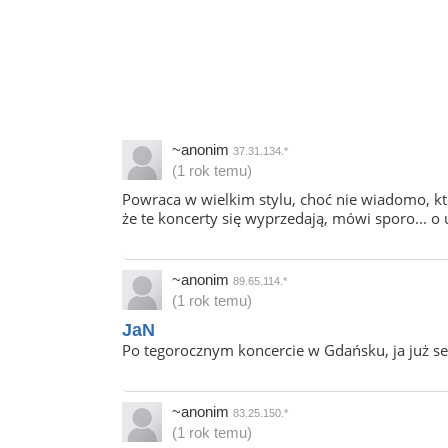
~anonim
37.31.134.*
(1 rok temu)
Powraca w wielkim stylu, choć nie wiadomo, kto 
że te koncerty się wyprzedają, mówi sporo... o 
~anonim
89.65.114.*
(1 rok temu)
JaN
Po tegorocznym koncercie w Gdańsku, ja już ser
~anonim
83.25.150.*
(1 rok temu)