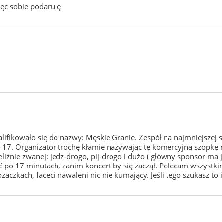
ięc sobie podaruję
ikowało się do nazwy: Męskie Granie. Zespół na najmniejszej sce
e 17. Organizator trochę kłamie nazywając tę komercyjną szopkę
iźnie zwanej: jedz-drogo, pij-drogo i dużo ( główny sponsor ma 
po 17 minutach, zanim koncert by się zaczął. Polecam wszystkim 
kozaczkach, faceci nawaleni nic nie kumający. Jeśli tego szukasz to 