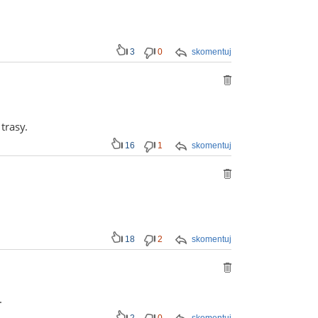
3
0
skomentuj
trasy.
16
1
skomentuj
18
2
skomentuj
.