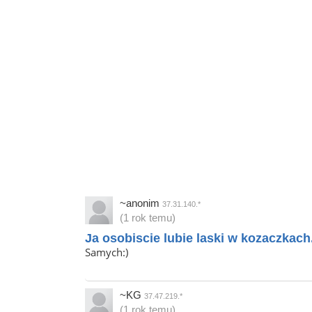
~anonim
37.31.140.*
(1 rok temu)
Ja osobiscie lubie laski w kozaczkach
Samych:)
~KG
37.47.219.*
(1 rok temu)