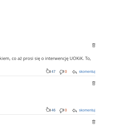
kiem, co aż prosi się o interwencję UOKiK. To,
47
0
skomentuj
46
0
skomentuj