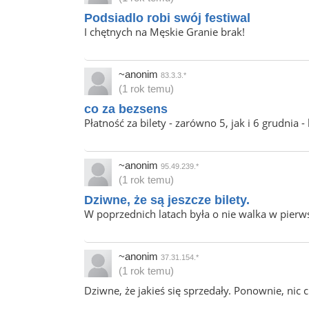
Podsiadlo robi swój festiwal
I chętnych na Męskie Granie brak!
~anonim
83.3.3.*
(1 rok temu)
co za bezsens
Płatność za bilety - zarówno 5, jak i 6 grudnia
~anonim
95.49.239.*
(1 rok temu)
Dziwne, że są jeszcze bilety.
W poprzednich latach była o nie walka w pierws
~anonim
37.31.154.*
(1 rok temu)
Dziwne, że jakieś się sprzedały. Ponownie, nic 