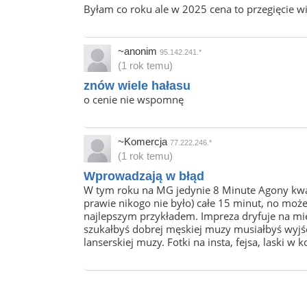
Byłam co roku ale w 2025 cena to przegięcie w
~anonim
95.142.241.*
(1 rok temu)
znów wiele hałasu
o cenie nie wspomnę
~Komercja
77.222.246.*
(1 rok temu)
Wprowadzają w błąd
W tym roku na MG jedynie 8 Minute Agony kwalif
prawie nikogo nie było) całe 15 minut, no moż
najlepszym przykładem. Impreza dryfuje na miel
szukałbyś dobrej męskiej muzy musiałbyś wyjść 
lanserskiej muzy. Fotki na insta, fejsa, laski w 