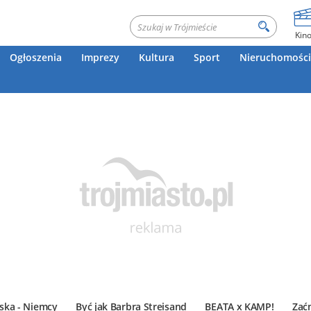
Kin
Ogłoszenia
Imprezy
Kultura
Sport
Nieruchomości
ska - Niemcy
Być jak Barbra Streisand
BEATA x KAMP!
Zać