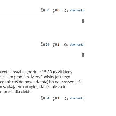
36
0
skomentuj
29
1
skomentuj
nie dostał o godzinie 15:30 (czyli kiedy
 męskim graniem. MerySpolsky jest tego
jednak coś do powiedzenia) bo na trzeźwo jeśli
szukającym drogiej, słabej, ale za to
impreza dla ciebie.
34
1
skomentuj