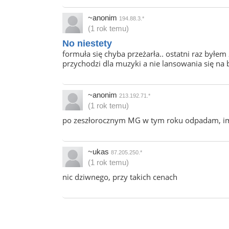
~anonim
194.88.3.*
(1 rok temu)
No niestety
formuła się chyba przeżarła.. ostatni raz byłem
przychodzi dla muzyki a nie lansowania się n
~anonim
213.192.71.*
(1 rok temu)
po zeszłorocznym MG w tym roku odpadam, impre
~ukas
87.205.250.*
(1 rok temu)
nic dziwnego, przy takich cenach