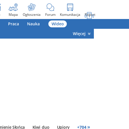
o
Mapa
Ogłoszenia
Forum
Komunikacja
Raport
Praca
Nauka
Wideo
Więcej
»
mienie Słońca
Kiwi_duo
Upiory
+
704