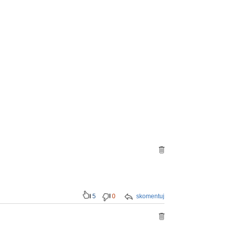
5
0
skomentuj