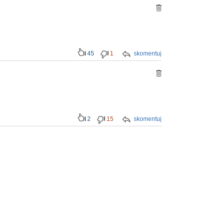
45
1
skomentuj
2
15
skomentuj