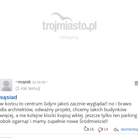
~marek
83.68.66.*
(1 rok temu)
sąsiad
w końcu to centrum Gdyni jakoś zacznie wyglądać! no i brawo
dla architektów, odważny projekt, chcemy takich budynków
więcej, a nie kolejne klocki kopiuj wklej. jeszcze tylko ten parking
obok ogarnąć i mamy zupełnie nowe Śródmieście!!
16
14
skomentuj