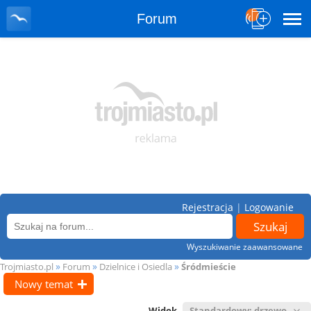
Forum
Rejestracja
|
Logowanie
Wyszukiwanie zaawansowane
»
»
»
Trojmiasto.pl
Forum
Dzielnice i Osiedla
Śródmieście
Nowy temat
Widok