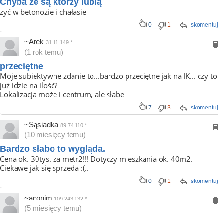
Chyba ze są którzy lubią
zyć w betonozie i chałasie
0
1
skomentuj
~Arek
31.11.149.*
(1 rok temu)
przeciętne
Moje subiektywne zdanie to...bardzo przeciętne jak na IK... czy to
już idzie na ilość?
Lokalizacja może i centrum, ale słabe
7
3
skomentuj
~Sąsiadka
89.74.110.*
(10 miesięcy temu)
Bardzo słabo to wygląda.
Cena ok. 30tys. za metr2!!! Dotyczy mieszkania ok. 40m2.
Ciekawe jak się sprzeda :(..
0
1
skomentuj
~anonim
109.243.132.*
(5 miesięcy temu)