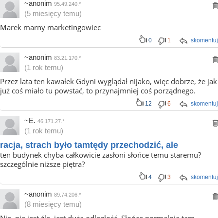
~anonim
95.49.240.*
(5 miesięcy temu)
Marek marny marketingowiec
0
1
skomentuj
~anonim
83.21.170.*
(1 rok temu)
Przez lata ten kawałek Gdyni wyglądał nijako, więc dobrze, że jak
już coś miało tu powstać, to przynajmniej coś porządnego.
12
6
skomentuj
~E.
46.171.27.*
(1 rok temu)
racja, strach było tamtędy przechodzić, ale
ten budynek chyba całkowicie zasłoni słońce temu staremu?
szczególnie niższe piętra?
4
3
skomentuj
~anonim
89.74.206.*
(8 miesięcy temu)