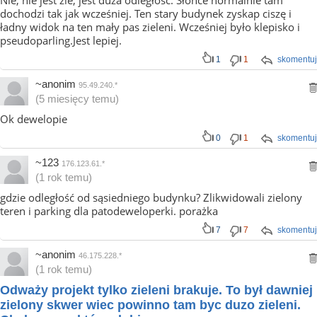
Nie, nie jest źle, jest duża odległość. Słońce normalnie tam
dochodzi tak jak wcześniej. Ten stary budynek zyskap ciszę i
ładny widok na ten mały pas zieleni. Wcześniej było klepisko i
pseudoparling.Jest lepiej.
1
1
skomentuj
~anonim
95.49.240.*
(5 miesięcy temu)
Ok dewelopie
0
1
skomentuj
~123
176.123.61.*
(1 rok temu)
gdzie odległość od sąsiedniego budynku? Zlikwidowali zielony
teren i parking dla patodeweloperki. porażka
7
7
skomentuj
~anonim
46.175.228.*
(1 rok temu)
Odważy projekt tylko zieleni brakuje. To był dawniej
zielony skwer wiec powinno tam byc duzo zieleni.