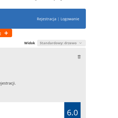
Rejestracja
|
Logowanie
ę
Widok
estracji.
6.0