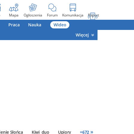
o
Mapa
Ogłoszenia
Forum
Komunikacja
Raport
Praca
Nauka
Wideo
Więcej
»
enie Słońca
Kiwi_duo
Upiory
+
672