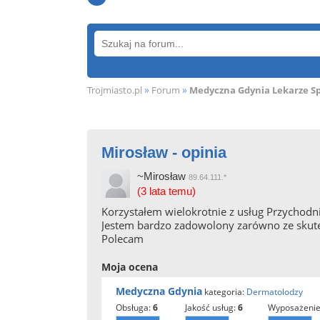
»
»
Trojmiasto.pl
Forum
Medyczna Gdynia Lekarze Spe
Mirosław - opinia
~Mirosław
89.64.111.*
(3 lata temu)
Korzystałem wielokrotnie z usług Przychod
Jestem bardzo zadowolony zarówno ze skutec
Polecam
Moja ocena
Medyczna Gdynia
kategoria:
Dermatolodzy
obsługa:
6
jakość usług:
6
wyposażenie