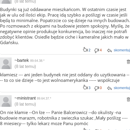
(8 lat temu)
Budynki są już oddawane mieszkańcom. W ostatnim czasie jest
jak w ulu od ilości ekip. Pracę idą szybko a poślizgi w czasie jeśli
będą to minimalne. Popatrzcie co się dzieje na innych budowach.
Po rozmowach z ekipami na budowie jestem spokojny. Myślę, że
negatywne opinie produkuje konkurencja, bo inaczej nie potrafi
zdobyć klientów. Osiedle będzie ciche i kameralne jakich mało w
Gdańsku.
2
4
skomentuj
~bartek
89.64.38.*
(8 lat temu)
kłamiesz --- ani jeden budynek nie jest oddany do uzytkowania --
-- to co sie dzieje --to jest wolnoamerykanka ----- współczuje
3
0
skomentuj
~ministrant
89.64.37.*
(8 lat temu)
On nie kłamie --On łze --- Panie Balcerowicz --do okulisty -na
budowie marazm, robotnika z swieczka szukac ,Mały poślizg ----
8 miesiecy--- tylko lekarz moze Panu pomóc