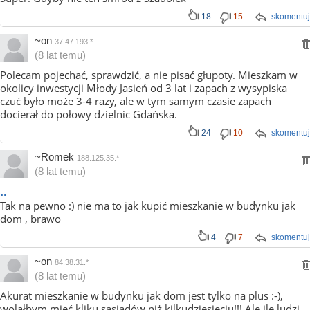
18
15
skomentuj
~on
37.47.193.*
(8 lat temu)
Polecam pojechać, sprawdzić, a nie pisać głupoty. Mieszkam w
okolicy inwestycji Młody Jasień od 3 lat i zapach z wysypiska
czuć było może 3-4 razy, ale w tym samym czasie zapach
docierał do połowy dzielnic Gdańska.
24
10
skomentuj
~Romek
188.125.35.*
(8 lat temu)
..
Tak na pewno :) nie ma to jak kupić mieszkanie w budynku jak
dom , brawo
4
7
skomentuj
~on
84.38.31.*
(8 lat temu)
Akurat mieszkanie w budynku jak dom jest tylko na plus :-),
wolałbym mieć kliku sąsiadów niż kilkudziesięciu!!! Ale ile ludzi