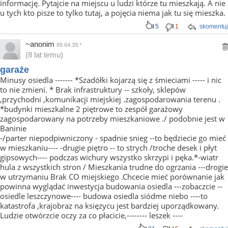
informację. Pytajcie na miejscu u ludzi którze tu mieszkają. A nie
u tych kto pisze to tylko tutaj, a pojęcia niema jak tu się mieszka.
5
1
skomentuj
~anonim
89.64.39.*
(8 lat temu)
garaże
Minusy osiedla ------- *Szadółki kojarzą się z śmieciami ----- i nic
to nie zmieni. * Brak infrastruktury -- szkoły, sklepów
,przychodni ,komunikacji miejskiej .zagospodarowania terenu .
*budynki mieszkalne 2 piętrowe to zespół garażowy
zagospodarowany na potrzeby mieszkaniowe ./ podobnie jest w
Baninie
-/parter niepodpiwniczony - spadnie snieg --to będziecie go mieć
w mieszkaniu---- -drugie piętro -- to strych /troche desek i płyt
gipsowych---- podczas wichury wszystko skrzypi i pęka.*-wiatr
hula z wszystkich stron / Mieszkania trudne do ogrzania ---drogie
w utrzymaniu Brak CO miejskiego .Chcecie mieć porównanie jak
powinna wyglądać inwestycja budowania osiedla ---zobaczcie --
osiedle leszczynowe---- budowa osiedla siódme niebo ----to
katastrofa ,krajobraz na księzycu jest bardziej uporządkowany.
Ludzie otwórzcie oczy za co płacicie,-------- leszek ----