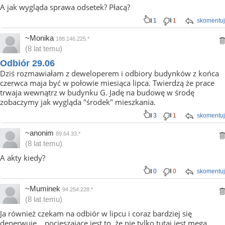
A jak wygląda sprawa odsetek? Płacą?
1
1
skomentuj
~Monika
188.146.225.*
(8 lat temu)
Odbiór 29.06
Dziś rozmawiałam z deweloperem i odbiory budynków z końca
czerwca maja być w połowie miesiąca lipca. Twierdzą że prace
trwaja wewnątrz w budynku G. Jadę na budowę w środę
zobaczymy jak wygląda "środek" mieszkania.
3
1
skomentuj
~anonim
89.64.33.*
(8 lat temu)
A akty kiedy?
0
0
skomentuj
~Muminek
94.254.228.*
(8 lat temu)
Ja również czekam na odbiór w lipcu i coraz bardziej się
denerwuje... pocieszające jest to, że nie tylko tutaj jest mega