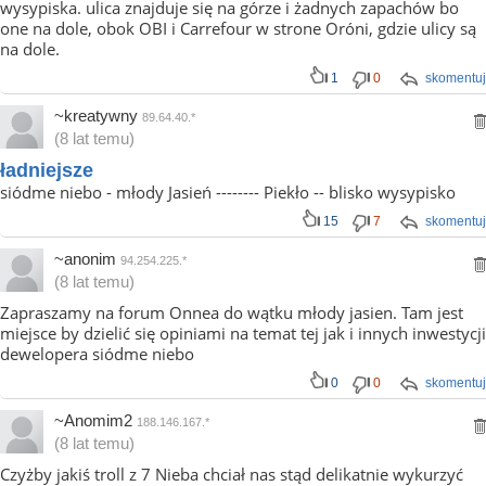
wysypiska. ulica znajduje się na górze i żadnych zapachów bo
one na dole, obok OBI i Carrefour w strone Oróni, gdzie ulicy są
na dole.
1
0
skomentuj
~kreatywny
89.64.40.*
(8 lat temu)
ładniejsze
siódme niebo - młody Jasień -------- Piekło -- blisko wysypisko
15
7
skomentuj
~anonim
94.254.225.*
(8 lat temu)
Zapraszamy na forum Onnea do wątku młody jasien. Tam jest
miejsce by dzielić się opiniami na temat tej jak i innych inwestycji
dewelopera siódme niebo
0
0
skomentuj
~Anomim2
188.146.167.*
(8 lat temu)
Czyżby jakiś troll z 7 Nieba chciał nas stąd delikatnie wykurzyć