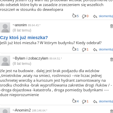
do odsetek które było w zasadzie zrzeczeniem się wszelkich
roszczeń w stosunku do dewelopera
5
0
skomentuj
~anonim
89.64.43.*
(8 lat temu)
Czy ktoś już mieszka?
Jeśli już ktoś mieszka ? W którym budynku? Kiedy odebrał?
1
1
skomentuj
~Byłam i zobaczyłam
89.64.51.*
(8 lat temu)
żle jest na budowie . dalej jest brak podjazdu dla wózków
,śmietników ,wiaty na smieci, roslinnosci --nie liczac jednej
uschnietej wierzby a kuriozum jest hydrant zamontowany na
srodku chodnika -brak wyprofilowania zakretów drogi /łuków / -
-droga dojazdowa -katastrofa , droga pomiedzy budynkami ----
duze nieporozumienie
4
1
skomentuj
~Anomim2
188.146.64.*