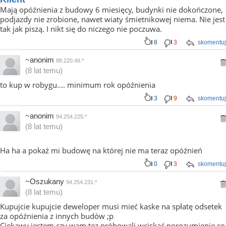
Mają opóźnienia z budowy 6 miesięcy, budynki nie dokończone,
podjazdy nie zrobione, nawet wiaty śmietnikowej niema. Nie jest
tak jak piszą. I nikt się do niczego nie poczuwa.
8
3
skomentuj
~anonim
88.220.49.*
(8 lat temu)
to kup w robygu.... minimum rok opóźnienia
3
9
skomentuj
~anonim
94.254.225.*
(8 lat temu)
Ha ha a pokaż mi budowę na której nie ma teraz opóźnień
0
3
skomentuj
~Oszukany
94.254.231.*
(8 lat temu)
Kupujcie kupujcie deweloper musi mieć kaske na spłatę odsetek
za opóźnienia z innych budów ;p
Ciekawy jestem czy wam tez próbowali wciskać porozumienie co