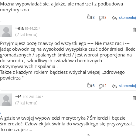
Można wypowiadać sie, a jakże, ale mądrze i z podbudowa
merytoryczna
3
8
skomentuj
~ela
89.64.22.*
(7 lat temu)
Przyjmujesz pozę znawcy od wszystkiego ---- Nie masz racji ---
Jadąc obwodnicą na wysokości wysypiska czuć odór śmieci .Ilośc
gromadzonych / spalanych śmieci / jest wprost proporcjonalna
do smrodu , szkodliwych zwiazków chemicznych
otrzymywanych z spalania .
Takze z kazdym rokiem będziesz wdychał więcej ,,zdrowego
powietrza "
6
2
skomentuj
~P.
109.241.246.*
(7 lat temu)
.
A gdzie w twojej wypowiedzi merytoryka ? Śmierdzi i będzie
śmierdzieć. Człowiek jak świnia do wszystkiego się przyzwyczai...
To nie czujesz...