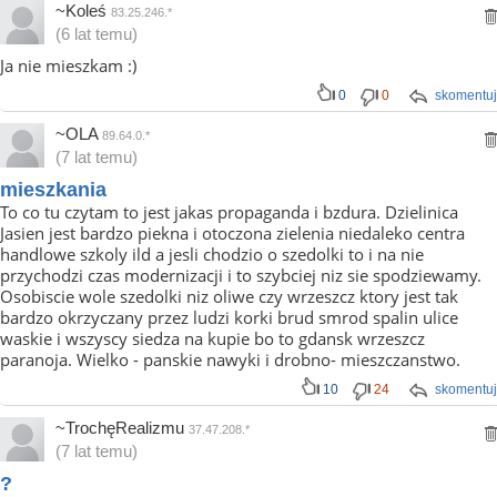
~Koleś
83.25.246.*
(6 lat temu)
Ja nie mieszkam :)
0
0
skomentuj
~OLA
89.64.0.*
(7 lat temu)
mieszkania
To co tu czytam to jest jakas propaganda i bzdura. Dzielinica
Jasien jest bardzo piekna i otoczona zielenia niedaleko centra
handlowe szkoly ild a jesli chodzio o szedolki to i na nie
przychodzi czas modernizacji i to szybciej niz sie spodziewamy.
Osobiscie wole szedolki niz oliwe czy wrzeszcz ktory jest tak
bardzo okrzyczany przez ludzi korki brud smrod spalin ulice
waskie i wszyscy siedza na kupie bo to gdansk wrzeszcz
paranoja. Wielko - panskie nawyki i drobno- mieszczanstwo.
10
24
skomentuj
~TrochęRealizmu
37.47.208.*
(7 lat temu)
?