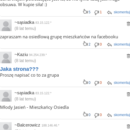
obsuwa. W kupie siła! :)
5
1
skomentuj
~sąsiadka
83.15.122.*
(8 lat temu)
zapraszam na osiedlową grupę mieszkańców na facebooku
2
0
skomentuj
~Kaziu
94.254.239.*
(8 lat temu)
Jaka strona???
Proszę napisać co to za grupa
0
0
skomentuj
~sąsiadka
83.15.122.*
(8 lat temu)
Młody Jasień - Mieszkańcy Osiedla
0
0
skomentuj
~Balcerowicz
188.146.46.*