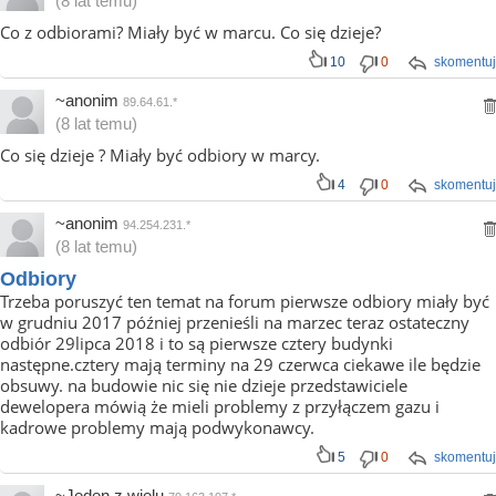
(8 lat temu)
Co z odbiorami? Miały być w marcu. Co się dzieje?
10
0
skomentuj
~anonim
89.64.61.*
(8 lat temu)
Co się dzieje ? Miały być odbiory w marcy.
4
0
skomentuj
~anonim
94.254.231.*
(8 lat temu)
Odbiory
Trzeba poruszyć ten temat na forum pierwsze odbiory miały być
w grudniu 2017 później przenieśli na marzec teraz ostateczny
odbiór 29lipca 2018 i to są pierwsze cztery budynki
następne.cztery mają terminy na 29 czerwca ciekawe ile będzie
obsuwy. na budowie nic się nie dzieje przedstawiciele
dewelopera mówią że mieli problemy z przyłączem gazu i
kadrowe problemy mają podwykonawcy.
5
0
skomentuj
~Jeden z wielu