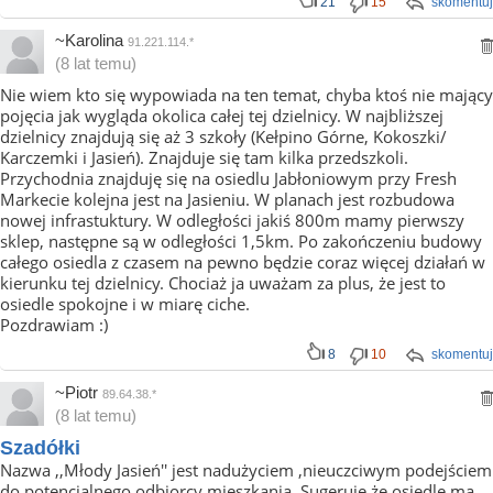
21
15
skomentuj
~Karolina
91.221.114.*
(8 lat temu)
Nie wiem kto się wypowiada na ten temat, chyba ktoś nie mający
pojęcia jak wygląda okolica całej tej dzielnicy. W najbliższej
dzielnicy znajdują się aż 3 szkoły (Kełpino Górne, Kokoszki/
Karczemki i Jasień). Znajduje się tam kilka przedszkoli.
Przychodnia znajduję się na osiedlu Jabłoniowym przy Fresh
Markecie kolejna jest na Jasieniu. W planach jest rozbudowa
nowej infrastuktury. W odległości jakiś 800m mamy pierwszy
sklep, następne są w odległości 1,5km. Po zakończeniu budowy
całego osiedla z czasem na pewno będzie coraz więcej działań w
kierunku tej dzielnicy. Chociaż ja uważam za plus, że jest to
osiedle spokojne i w miarę ciche.
Pozdrawiam :)
8
10
skomentuj
~Piotr
89.64.38.*
(8 lat temu)
Szadółki
Nazwa ,,Młody Jasień'' jest nadużyciem ,nieuczciwym podejściem
do potencjalnego odbiorcy mieszkania .Sugeruje że osiedle ma