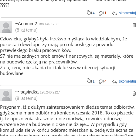
?????
4
1
skomentuj
~Anomim2
188.146.173.*
(8 lat temu)
Człowieku, gdybyś była trzeźwo myśląca to wiedziałabym, że
pozostali deweloperzy mają po rok poślizgu z powodu
przewlekłego braku pracowników.
S7 nie ma żadnych problemów finansowych, są materiały, które
na budowie czekają na pracowników.
Za tę cenę mieszkania to i tak luksus w obecnej sytuacji
budowlanej
1
4
skomentuj
~~sąsiadka
198.240.212.*
(8 lat temu)
Przyznam, iż z dużym zainteresowaniem śledze temat odbiorów,
gdyż sama mam odbiór na koniec wrzesnia 2018. To co piszecie
tj. te opóznienia strasznie mnie martwią, równiez odnoszę
wrażenie ze na budowie nic sie nie dzieje... W przypadku gdy
komuś uda sie w końcu odebrac mieszkanie, bedę wdzieczna za
info czy deweloper wywiązuje sie ze stanu deweloperskiego? czy