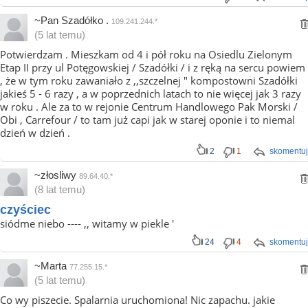
~Pan Szadółko .
109.241.244.*
(5 lat temu)
Potwierdzam . Mieszkam od 4 i pół roku na Osiedlu Zielonym
Etap II przy ul Potęgowskiej / Szadółki / i z ręką na sercu powiem
, że w tym roku zawaniało z ,,szczelnej " kompostowni Szadółki
jakieś 5 - 6 razy , a w poprzednich latach to nie więcej jak 3 razy
w roku . Ale za to w rejonie Centrum Handlowego Pak Morski /
Obi , Carrefour / to tam już capi jak w starej oponie i to niemal
dzień w dzień .
2
1
skomentuj
~złosliwy
89.64.40.*
(8 lat temu)
czyściec
siódme niebo ---- ,, witamy w piekle '
24
4
skomentuj
~Marta
77.255.15.*
(5 lat temu)
Co wy piszecie. Spalarnia uruchomiona! Nic zapachu. jakie