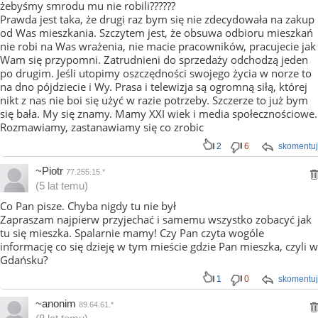
żebyśmy smrodu mu nie robili??????
Prawda jest taka, że drugi raz bym się nie zdecydowała na zakup
od Was mieszkania. Szczytem jest, że obsuwa odbioru mieszkań
nie robi na Was wrażenia, nie macie pracowników, pracujecie jak
Wam się przypomni. Zatrudnieni do sprzedaży odchodzą jeden
po drugim. Jeśli utopimy oszczędności swojego życia w norze to
na dno pójdziecie i Wy. Prasa i telewizja są ogromną siłą, której
nikt z nas nie boi się użyć w razie potrzeby. Szczerze to już bym
się bała. My się znamy. Mamy XXI wiek i media społecznościowe.
Rozmawiamy, zastanawiamy się co zrobic
2
6
skomentuj
~Piotr
77.255.15.*
(5 lat temu)
Co Pan pisze. Chyba nigdy tu nie był
Zapraszam najpierw przyjechać i samemu wszystko zobacyć jak
tu się mieszka. Spalarnie mamy! Czy Pan czyta wogóle
informację co się dzieję w tym mieście gdzie Pan mieszka, czyli w
Gdańsku?
1
0
skomentuj
~anonim
89.64.61.*