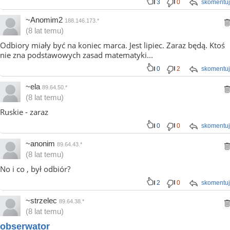
3
0
skomentuj
~Anomim2
188.146.173.*
(8 lat temu)
Odbiory miały być na koniec marca. Jest lipiec. Zaraz będą. Ktoś
nie zna podstawowych zasad matematyki...
0
2
skomentuj
~ela
89.64.50.*
(8 lat temu)
Ruskie - zaraz
0
0
skomentuj
~anonim
89.64.43.*
(8 lat temu)
No i co , był odbiór?
2
0
skomentuj
~strzelec
89.64.38.*
(8 lat temu)
obserwator