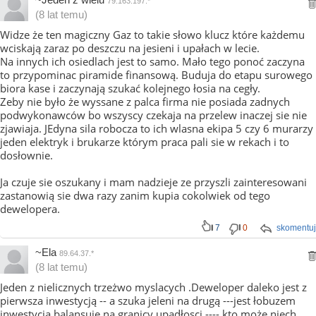
79.163.197.*
(8 lat temu)
Widze że ten magiczny Gaz to takie słowo klucz które każdemu
wciskają zaraz po deszczu na jesieni i upałach w lecie.
Na innych ich osiedlach jest to samo. Mało tego ponoć zaczyna
to przypominac piramide finansową. Buduja do etapu surowego
biora kase i zaczynają szukać kolejnego łosia na cegły.
Zeby nie było że wyssane z palca firma nie posiada zadnych
podwykonawców bo wszyscy czekaja na przelew inaczej sie nie
zjawiaja. JEdyna sila robocza to ich wlasna ekipa 5 czy 6 murarzy
jeden elektryk i brukarze którym praca pali sie w rekach i to
dosłownie.
Ja czuje sie oszukany i mam nadzieje ze przyszli zainteresowani
zastanowią sie dwa razy zanim kupia cokolwiek od tego
dewelopera.
7
0
skomentuj
~Ela
89.64.37.*
(8 lat temu)
Jeden z nielicznych trzeżwo myslacych .Deweloper daleko jest z
pierwsza inwestycją -- a szuka jeleni na drugą ---jest łobuzem
inwestycja balansuje na granicy upadłosci ---- kto może niech