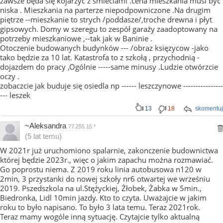
zawsze będa się kojarzyć z śmieciami .cena mieszkania musi być
niska . Mieszkania na parterze niepodpowniczone .Na drugim
piętrze --mieszkanie to strych /poddasze/,troche drewna i płyt
gipsowych. Domy w szeregu to zespół garaży zaadoptowany na
potrzeby mieszkaniowe ,--tak jak w Baninie .
Otoczenie budowanych budynków --- /obraz księzycow -jako
tako będzie za 10 lat. Katastrofa to z szkołą , przychodnią -
dojazdem do pracy ,Ogólnie -----same minusy .Ludzie otwórzcie
oczy .
zobaczcie jak buduje się osiedla np ------ leszczynowe ----------------
--- leszek
13
18
skomentuj
~Aleksandra
77.255.15.*
(5 lat temu)
W 2021r już uruchomiono spalarnie, zakonczenie budownictwa
której będzie 2023r., więc o jakim zapachu można rozmawiać.
Go poprostu niema. Z 2019 roku linia autobusowa n120 w
2min, 3 przystanki do nowej szkoły nr6 otwartej we wrześniu
2019. Pszedszkola na ul.Stężyckiej, Żłobek, Żabka w 5min.,
Biedronka, Lidl 10min jazdy. Kto to czyta. Uważajcie w jakim
roku to było napisano. To było 3 lata temu. Teraz 2021rok.
Teraz mamy wogóle inną sytuację. Czytajcie tylko aktualną