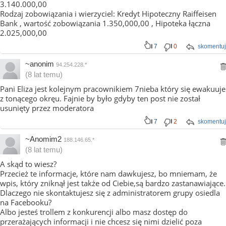
3.140.000,00
Rodzaj zobowiązania i wierzyciel: Kredyt Hipoteczny Raiffeisen
Bank , wartość zobowiązania 1.350,000,00 , Hipoteka łączna
2.025,000,00
7
0
skomentuj
~anonim
94.254.228.*
(8 lat temu)
Pani Eliza jest kolejnym pracownikiem 7nieba który się ewakuuje
z tonącego okręu. Fajnie by było gdyby ten post nie został
usunięty przez moderatora
7
2
skomentuj
~Anomim2
188.146.65.*
(8 lat temu)
A skąd to wiesz?
Przecież te informacje, które nam dawkujesz, bo mniemam, że
wpis, który zniknął jest także od Ciebie,są bardzo zastanawiające.
Dlaczego nie skontaktujesz się z administratorem grupy osiedla
na Facebooku?
Albo jesteś trollem z konkurencji albo masz dostęp do
przerażających informacji i nie chcesz się nimi dzielić poza