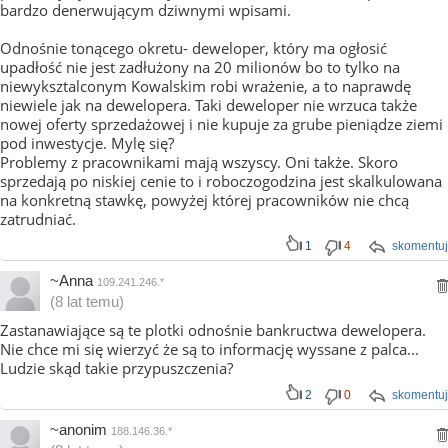
bardzo denerwującym dziwnymi wpisami.
Odnośnie tonącego okretu- deweloper, który ma ogłosić
upadłość nie jest zadłużony na 20 milionów bo to tylko na
niewyksztalconym Kowalskim robi wrażenie, a to naprawdę
niewiele jak na dewelopera. Taki deweloper nie wrzuca także
nowej oferty sprzedażowej i nie kupuje za grube pieniądze ziemi
pod inwestycje. Mylę się?
Problemy z pracownikami mają wszyscy. Oni także. Skoro
sprzedają po niskiej cenie to i roboczogodzina jest skalkulowana
na konkretną stawkę, powyżej której pracowników nie chcą
zatrudniać.
1
4
skomentuj
~Anna
109.241.246.*
(8 lat temu)
Zastanawiające są te plotki odnośnie bankructwa dewelopera.
Nie chce mi się wierzyć że są to informację wyssane z palca...
Ludzie skąd takie przypuszczenia?
2
0
skomentuj
~anonim
188.146.36.*