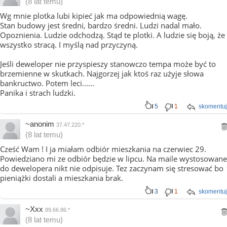
(8 lat temu)
Wg mnie plotka lubi kipieć jak ma odpowiednią wagę.
Stan budowy jest średni, bardzo średni. Ludzi nadal mało.
Opoznienia. Ludzie odchodzą. Stąd te plotki. A ludzie się boją, że
wszystko stracą. I myślą nad przyczyną.
Jeśli deweloper nie przyspieszy stanowczo tempa może być to
brzemienne w skutkach. Najgorzej jak ktoś raz użyje słowa
bankructwo. Potem leci......
Panika i strach ludzki.
5
1
skomentuj
~anonim
37.47.220.*
(8 lat temu)
Cześć Wam ! I ja miałam odbiór mieszkania na czerwiec 29.
Powiedziano mi ze odbiór będzie w lipcu. Na maile wystosowane
do dewelopera nikt nie odpisuje. Tez zaczynam się stresować bo
pieniążki dostali a mieszkania brak.
3
1
skomentuj
~Xxx
89.66.86.*
(8 lat temu)