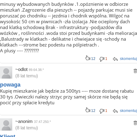
minusy wybudowanych budynków .1.opóznienie w odbiorze
mieszkań .Zagrozenie dla pieszych -- pojazdy parkujac musi sie
poruszać po chodniku -- jezdnia i chodnik wspólna. Wilgoć na
wysokośc 50 cm w piwnicach -zła izolacja .Nie ocieplony dach
nad klatką schodową Brak - infrastruktury -podjazdów dla
wózków , roślinności .woda stoi przed budynkami -zła melioracja
,Balustrady w klatkach - delikatne i chwiejace się -schody na
klatkach ---strome bez podestu na pólpietrach .
A plusy ---- ????????
12
1
skomentuj
~odlot
89.64.38.*
(8 lat temu)
powaga
Kupię mieszkanie jak będzie za 500tys ---- moze dostanę rabatu
30 tys .Owieczki nalezy strzyc przy samej skórze nie będą się
pocić przy spłacie kredytu
12
1
skomentuj
~anonim
37.47.250.*
(8 lat temu)
Klient