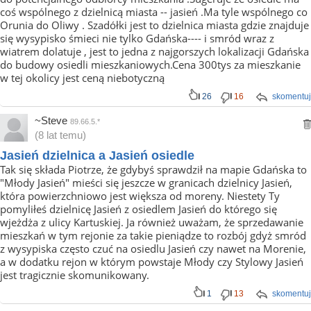
coś wspólnego z dzielnicą miasta -- jasień .Ma tyle wspólnego co
Orunia do Oliwy . Szadółki jest to dzielnica miasta gdzie znajduje
się wysypisko śmieci nie tylko Gdańska---- i smród wraz z
wiatrem dolatuje , jest to jedna z najgorszych lokalizacji Gdańska
do budowy osiedli mieszkaniowych.Cena 300tys za mieszkanie
w tej okolicy jest ceną niebotyczną
26
16
skomentuj
~Steve
89.66.5.*
(8 lat temu)
Jasień dzielnica a Jasień osiedle
Tak się składa Piotrze, że gdybyś sprawdził na mapie Gdańska to
"Młody Jasień" mieści się jeszcze w granicach dzielnicy Jasień,
która powierzchniowo jest większa od moreny. Niestety Ty
pomyliłeś dzielnicę Jasień z osiedlem Jasień do którego się
wjeżdża z ulicy Kartuskiej. Ja również uważam, że sprzedawanie
mieszkań w tym rejonie za takie pieniądze to rozbój gdyż smród
z wysypiska często czuć na osiedlu Jasień czy nawet na Morenie,
a w dodatku rejon w którym powstaje Młody czy Stylowy Jasień
jest tragicznie skomunikowany.
1
13
skomentuj