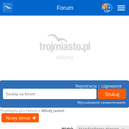
Forum
Rejestracja
|
Logowanie
Wyszukiwanie zaawansowane
»
»
Trojmiasto.pl
Forum
Młody Jasień
Nowy temat
Widok