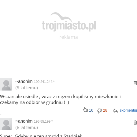
~anonim
109.241.244.*
(9 lat temu)
Wspaniałe osiedle , wraz z mężem kupiliśmy mieszkanie i
czekamy na odbiór w grudniu ! :)
16
28
skomentuj
~anonim
195.85.199.*
(8 lat temu)
Super. Gdyby nie ten smród z Szadółek