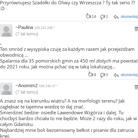
Przyrównujesz Szadółki do Oliwy czy Wrzeszcza ? Ty tak serio ??
:D
14
1
skomentuj
~Paulina
109.241.246.*
(7 lat temu)
.
Ten smród z wysypiska czuję za każdym razem jak przejeżdżam
obwodnicą ...
Spalarnia dla 35 pomorskich gmin za 450 ml złotych ma powstać
do 2021 roku. Jak można pchać się w taką lokalizację...
9
3
skomentuj
~Anomim2
188.146.37.*
(7 lat temu)
A znasz się na kierunku wiatru? A na morfologii terenu? Jak
zagłębiać te tajemna wiedzę to daj znać.
Śmierdzieć bedzie- osiedle Lawendowe Wzgórza i dalej. Tu
choćbyś bardzo chciała to nie będzie. Może 2 razy do roku, jak w
całym Gdańsku.
Najbardziej mnie boli bezsensowny bełkot i pisanie dla zatrucia
krwi.