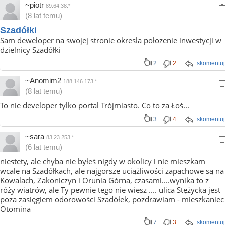
~piotr
89.64.38.*
(8 lat temu)
Szadółki
Sam deweloper na swojej stronie okresla połozenie inwestycji w
dzielnicy Szadółki
2
2
skomentuj
~Anomim2
188.146.173.*
(8 lat temu)
To nie developer tylko portal Trójmiasto. Co to za Łoś...
3
4
skomentuj
~sara
83.23.253.*
(6 lat temu)
niestety, ale chyba nie byłeś nigdy w okolicy i nie mieszkam
wcale na Szadółkach, ale najgorsze uciążliwości zapachowe są na
Kowalach, Zakoniczyn i Orunia Górna, czasami....wynika to z
róży wiatrów, ale Ty pewnie tego nie wiesz .... ulica Stężycka jest
poza zasięgiem odorowości Szadółek, pozdrawiam - mieszkaniec
Otomina
7
3
skomentuj