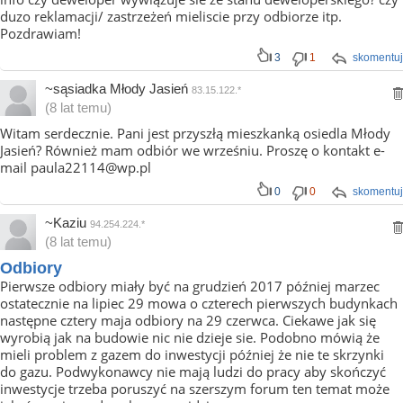
duzo reklamacji/ zastrzeżeń mieliscie przy odbiorze itp.
Pozdrawiam!
3
1
skomentuj
~sąsiadka Młody Jasień
83.15.122.*
(8 lat temu)
Witam serdecznie. Pani jest przyszłą mieszkanką osiedla Młody
Jasień? Również mam odbiór we wrześniu. Proszę o kontakt e-
mail paula22114@wp.pl
0
0
skomentuj
~Kaziu
94.254.224.*
(8 lat temu)
Odbiory
Pierwsze odbiory miały być na grudzień 2017 później marzec
ostatecznie na lipiec 29 mowa o czterech pierwszych budynkach
następne cztery maja odbiory na 29 czerwca. Ciekawe jak się
wyrobią jak na budowie nic nie dzieje sie. Podobno mówią że
mieli problem z gazem do inwestycji później że nie te skrzynki
do gazu. Podwykonawcy nie mają ludzi do pracy aby skończyć
inwestycje trzeba poruszyć na szerszym forum ten temat może