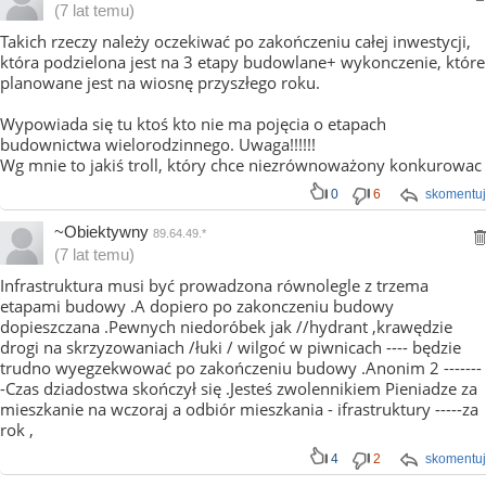
(7 lat temu)
Takich rzeczy należy oczekiwać po zakończeniu całej inwestycji,
która podzielona jest na 3 etapy budowlane+ wykonczenie, które
planowane jest na wiosnę przyszłego roku.
Wypowiada się tu ktoś kto nie ma pojęcia o etapach
budownictwa wielorodzinnego. Uwaga!!!!!!
Wg mnie to jakiś troll, który chce niezrównoważony konkurowac
0
6
skomentuj
~Obiektywny
89.64.49.*
(7 lat temu)
Infrastruktura musi być prowadzona równolegle z trzema
etapami budowy .A dopiero po zakonczeniu budowy
dopieszczana .Pewnych niedoróbek jak //hydrant ,krawędzie
drogi na skrzyzowaniach /łuki / wilgoć w piwnicach ---- będzie
trudno wyegzekwować po zakończeniu budowy .Anonim 2 -------
-Czas dziadostwa skończył się .Jesteś zwolennikiem Pieniadze za
mieszkanie na wczoraj a odbiór mieszkania - ifrastruktury -----za
rok ,
4
2
skomentuj