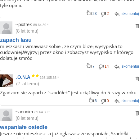
tyle opinii.
23
2
skomentuj
~piotrek
89.64.39.*
(8 lat temu)
zapach lasu
mieszkasz i wmawiasz sobie , że czym bliżej wysypiska to
cudowniej.Wyjrzyj przez okno i zobaczysz wysypisko z którego
dolatuje smród
7
14
skomentuj
.O.N.A
193.105.63.*
(7 lat temu)
Zgadzam się zapach z "szadółek" jest uciążliwy do 5 razy w roku.
6
0
skomentuj
~anonim
89.64.39.*
(8 lat temu)
wspaniałe osiedle
Jeszcze nie mieszkasz -a już ogłaszasz że wspaniałe ,Szadółki