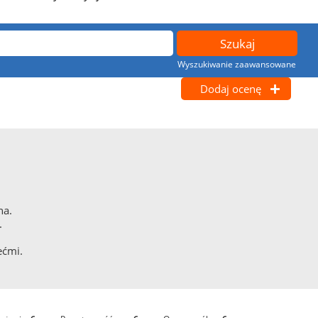
Wyszukiwanie zaawansowane
Dodaj ocenę
na.
.
ećmi.