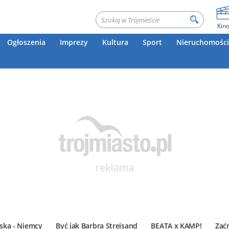
Kin
Ogłoszenia
Imprezy
Kultura
Sport
Nieruchomości
ska - Niemcy
Być jak Barbra Streisand
BEATA x KAMP!
Zać