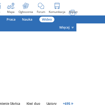
o
Mapa
Ogłoszenia
Forum
Komunikacja
Raport
Praca
Nauka
Wideo
Więcej
»
mienie Słońca
Kiwi_duo
Upiory
+
695