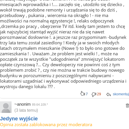
miesiącach wprowadzka i !.... zaczęło się , utodziło się dziecko ,
wokół trwają podobne remonty i urządzania się to do dziś ,
przebudowy , pukania , wiercenia na okrągło ! - nie ma
możliwości na normalną egzystencje !, relaks odpoczynek
,drzemka po pracy , obejrzenie TV itd. kiedy tam jestem to chcę
jak najszybciej stamtąd wyjść nieraz nie da się nawet
porozmawiać dosłownie !. a jeszcze raz przypominam -budynek
trzy lata temu został zasiedlony ! Kiedy ja w swoich młodych
latach otrzymałem mieszkanie {Nowe !} to było ono gotowe do
zamieszkania ! . Uważam ,że problem jest wielki ! , może na
początek za te wszystkie "udogodnienia" zmniejszyć lokatorom
opłate czynszową ?... Czy deweloperzy nie powinni coś z tym
problemem zrobić ? , czy nie można w trakcie budowy nowego
budynku w porozumieniu z poszczególnymi nabywcami -
lokatorami uzgadniać i wykonywać odpowiedniego urządzenia i
wystroju danego lokalu ??? .
7
29
skomentuj
~anonim
89.64.109.*
(3 lata temu)
Jedyne wyjście
Opinia została zablokowana przez moderatora