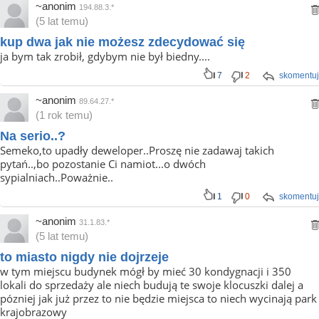
~anonim
194.88.3.*
(5 lat temu)
kup dwa jak nie możesz zdecydować się
ja bym tak zrobił, gdybym nie był biedny....
7
2
skomentuj
~anonim
89.64.27.*
(1 rok temu)
Na serio..?
Semeko,to upadły deweloper..Proszę nie zadawaj takich
pytań..,bo pozostanie Ci namiot...o dwóch
sypialniach..Poważnie..
1
0
skomentuj
~anonim
31.1.83.*
(5 lat temu)
to miasto nigdy nie dojrzeje
w tym miejscu budynek mógł by mieć 30 kondygnacji i 350
lokali do sprzedaży ale niech budują te swoje klocuszki dalej a
pózniej jak już przez to nie będzie miejsca to niech wycinają park
krajobrazowy