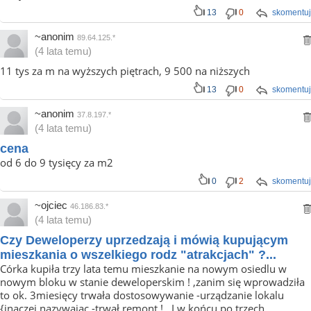
13
0
skomentuj
~anonim
89.64.125.*
(4 lata temu)
11 tys za m na wyższych piętrach, 9 500 na niższych
13
0
skomentuj
~anonim
37.8.197.*
(4 lata temu)
cena
od 6 do 9 tysięcy za m2
0
2
skomentuj
~ojciec
46.186.83.*
(4 lata temu)
Czy Deweloperzy uprzedzają i mówią kupującym
mieszkania o wszelkiego rodz "atrakcjach" ?...
Córka kupiła trzy lata temu mieszkanie na nowym osiedlu w
nowym bloku w stanie deweloperskim ! ,zanim się wprowadziła
to ok. 3miesięcy trwała dostosowywanie -urządzanie lokalu
{inaczej nazywając -trwał remont ! . I w końcu po trzech