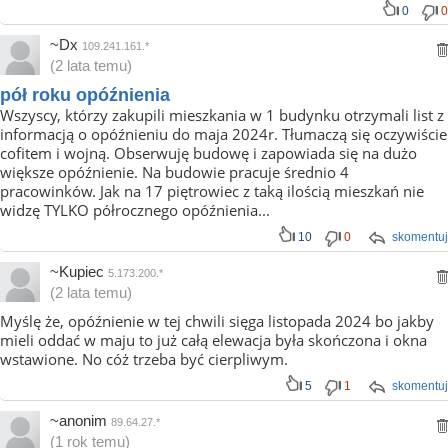
0
0
~Dx
109.241.161.*
(2 lata temu)
pół roku opóźnienia
Wszyscy, którzy zakupili mieszkania w 1 budynku otrzymali list z
informacją o opóźnieniu do maja 2024r. Tłumaczą się oczywiście
cofitem i wojną. Obserwuję budowę i zapowiada się na dużo
większe opóźnienie. Na budowie pracuje średnio 4
pracowinków. Jak na 17 piętrowiec z taką ilością mieszkań nie
widzę TYLKO półrocznego opóźnienia...
10
0
skomentuj
~Kupiec
5.173.200.*
(2 lata temu)
Myślę że, opóźnienie w tej chwili sięga listopada 2024 bo jakby
mieli oddać w maju to już całą elewacja była skończona i okna
wstawione. No cóż trzeba być cierpliwym.
5
1
skomentuj
~anonim
89.64.27.*
(1 rok temu)