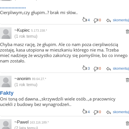
..................
Cierpliwym,czy głupim..? brak mi słów..
4
0
skomentuj
~Kupiec
5.173.158.*
(1 rok temu)
Chyba masz rację, że głupim. Ale co nam poza cierpliwością
zostaję, kasa utopiona w mieszkaniu którego nie ma. Trzeba
mieć nadzieję że wszystko zakończy się pomyślnie, bo co innego
nam zostało.
3
0
skomentuj
~anonim
89.64.27.*
(1 rok temu)
Fakty
Oni toną od dawna..,skrzywdzili wiele osób..,a pracownicy
uciekli z budowy bez wynagrodzeń..
4
0
skomentuj
~Pawel
163.116.189.*
(2 lata temu)