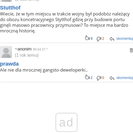
Stutthof
Wiecie, że w tym miejscu w trakcie wojny był podobóz należący
do obozu koncetracyjnego Stytthof gdzię przy budowie portu
ginęli masowo pracownicy przymusowi? To miejsce ma bardzo
mroczną historię.
9
2
skomentuj
~anonim
89.64.27.*
(1 rok temu)
prawda
Ale nie dla mrocznej gangsto-deweloperki..
2
0
skomentuj
ad