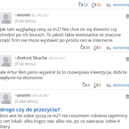
13
22
skomentuj
~anonim
81.190.101.*
(5 lat temu)
Jak tam wyglądają ceny za m2? Nie chce mi się dzwonić czy
chodzić po ich biurach. To jakieś takie wieśniackie że znaczna
część firm nie może wystawić po prostu cen w internecie.
35
0
skomentuj
~Andrzej Skucha
195.116.23.*
(5 lat temu)
ale Artur Beń jasno wyjaśnił że to rozwojowa inwestycja, dobrze
wpłynie na ekonomie
4
5
skomentuj
~anonim
194.181.80.*
(4 lata temu)
drogo czy do przezycia?
ktos wie ile sobie zyczą za m2? nie rozumiem robienia tajemnicy
z cen lokali. albo kogos stac albo nie, po co zawracac sobie 4
litery