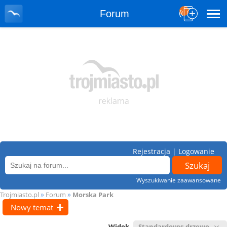
Forum
Rejestracja
|
Logowanie
Wyszukiwanie zaawansowane
»
»
Trojmiasto.pl
Forum
Morska Park
Nowy temat
Widok