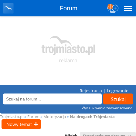
Forum
Rejestracja
|
Logowanie
Wyszukiwanie zaawansowane
»
»
»
Trojmiasto.pl
Forum
Motoryzacja
Na drogach Trójmiasta
Nowy temat
Widok