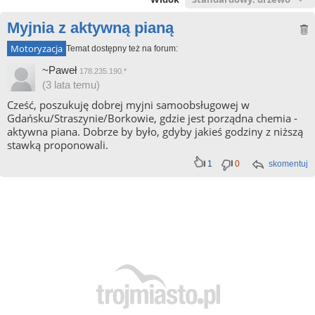
Myjnia z aktywną pianą
Motoryzacja
Temat dostępny też na forum:
~Paweł
178.235.190.*
(3 lata temu)
Cześć, poszukuję dobrej myjni samoobsługowej w
Gdańsku/Straszynie/Borkowie, gdzie jest porządna chemia -
aktywna piana. Dobrze by było, gdyby jakieś godziny z niższą
stawką proponowali.
1
0
skomentuj