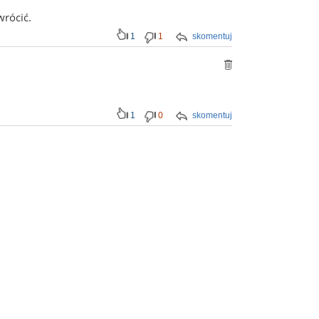
wrócić.
1
1
skomentuj
1
0
skomentuj