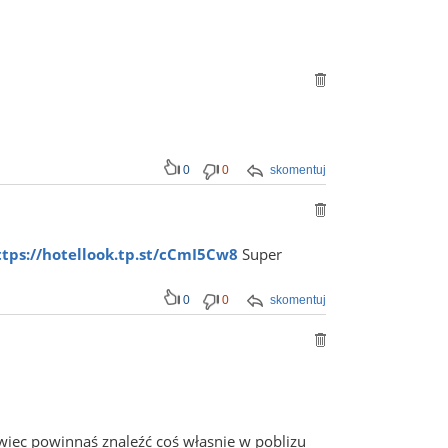
0
0
skomentuj
ttps://hotellook.tp.st/cCmI5Cw8
Super
0
0
skomentuj
wiec powinnaś znaleźć coś własnie w poblizu