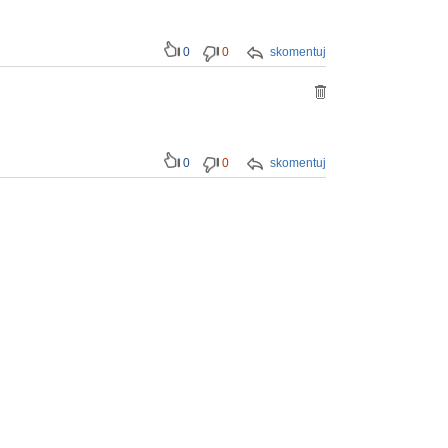
0
0
skomentuj
0
0
skomentuj