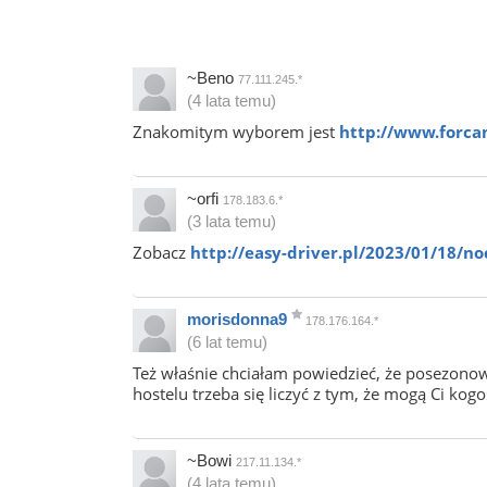
~Beno
77.111.245.*
(4 lata temu)
Znakomitym wyborem jest
http://www.forca
~orfi
178.183.6.*
(3 lata temu)
Zobacz
http://easy-driver.pl/2023/01/18/no
morisdonna9
178.176.164.*
(6 lat temu)
Też właśnie chciałam powiedzieć, że posezonowo
hostelu trzeba się liczyć z tym, że mogą Ci kog
~Bowi
217.11.134.*
(4 lata temu)