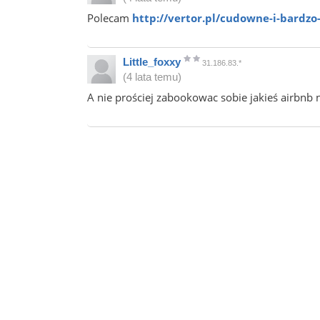
Polecam
http://vertor.pl/cudowne-i-bardzo
Little_foxxy
31.186.83.*
(4 lata temu)
A nie prościej zabookowac sobie jakieś airbnb 