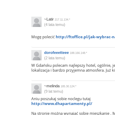
~Latir
217.11.134.*
(4 lata temu)
Mogę polecić
http://ftoffice.pl/jak-wybrac-
dorofeeetteee
188.166.148.*
(2 lata temu)
W Gdańsku polecam najlepszy hotel, ogólnie, j
lokalizacja i bardzo przyjemna atmosfera. Już k
~melinda
185.30.124.*
(9 lat temu)
Aniu poszukaj sobie noclegu tutaj
http://www.dhapartamenty.pl/
Na stronie można wynajać sobie mieszkanie . M