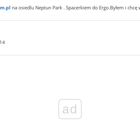
om.pl
na osiedlu Neptun Park . Spacerkiem do Ergo.Byłem i chcę 
 14
ad