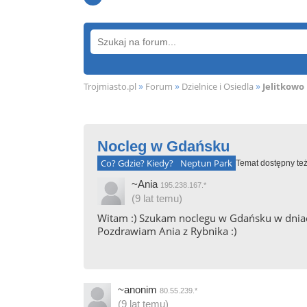
»
»
»
Trojmiasto.pl
Forum
Dzielnice i Osiedla
Jelitkowo
Nocleg w Gdańsku
Co? Gdzie? Kiedy?
Neptun Park
Temat dostępny też
~Ania
195.238.167.*
(9 lat temu)
Witam :) Szukam noclegu w Gdańsku w dniach
Pozdrawiam Ania z Rybnika :)
~anonim
80.55.239.*
(9 lat temu)