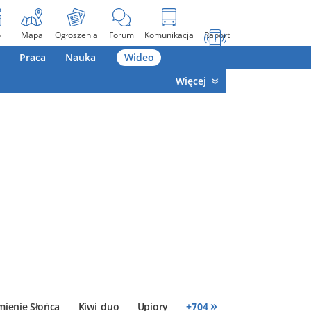
o
Mapa
Ogłoszenia
Forum
Komunikacja
Raport
Praca
Nauka
Wideo
Więcej
»
mienie Słońca
Kiwi_duo
Upiory
+
704