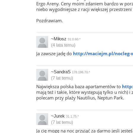
Ergo Areny. Ceny moim zdaniem bardzo w porzą
niebo wygodniejsze z racji większej przestrzeni
Pozdrawiam.
~Miłosz
31.0.60.*
(4 lata temu)
Ja zawsze jadę do
http://maciejm.pl/nocle
~SandraS
178.196.70.*
(7 lat temu)
Największa polska baza apartamentów to
http
mają też i takie, które występują tylko u nich)
polecam przy plaży Nautilius, Neptun Park.
~Jurek
31.1.75.*
(7 lat temu)
Ja cię mogę na noc przyjąć za darmo jesli jesteś