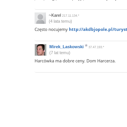
~Karel
217.11.134.*
(4 lata temu)
Często nocujemy
http://akdbjopole.pl/turys
Mirek_Laskowski
37.47.193.*
(7 lat temu)
Harcówka ma dobre ceny. Dom Harcerza.