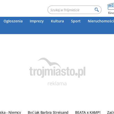
Kin
Ogłoszenia
Imprezy
Kultura
Sport
Nieruchomości
ska - Niemcy
Być jak Barbra Streisand
BEATA x KAMP!
Zać