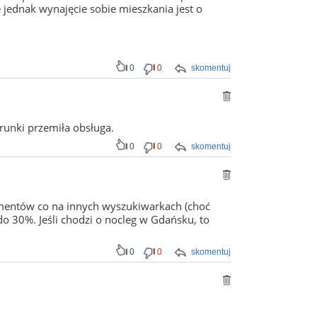
jednak wynajęcie sobie mieszkania jest o
0
0
skomentuj
unki przemiła obsługa.
0
0
skomentuj
mentów co na innych wyszukiwarkach (choć
 do 30%. Jeśli chodzi o nocleg w Gdańsku, to
0
0
skomentuj