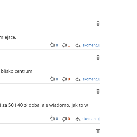
miejsce.
0
1
skomentuj
 blisko centrum.
0
0
skomentuj
 za 50 i 40 zł doba, ale wiadomo, jak to w
0
0
skomentuj