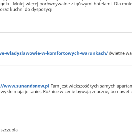
dku. Mniej więcej porównywalne z tąńszymi hotelami. Dla mnie 
 oraz kuchni do dyspozycji.
g-we-wladyslawowie-w-komfortowych-warunkach/
świetne war
://www.sunandsnow.pl
Tam jest większość tych samych aparta
 i zwykle mają je taniej. Różnice w cenie bywają znaczne, bo nawet
 szczupła