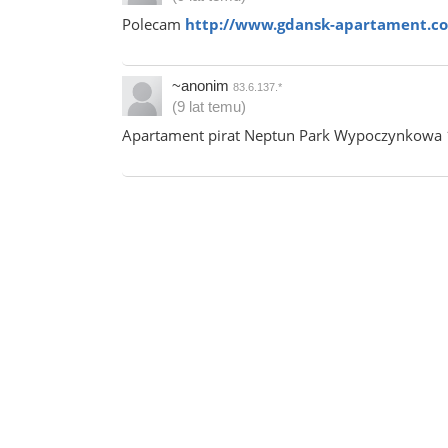
Polecam
http://www.gdansk-apartament.c
~anonim
83.6.137.*
(9 lat temu)
Apartament pirat Neptun Park Wypoczynkowa