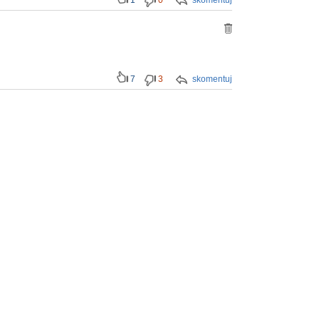
1
0
skomentuj
7
3
skomentuj