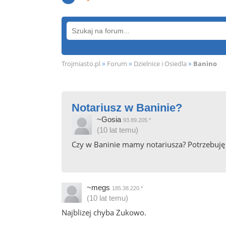
»
»
»
Trojmiasto.pl
Forum
Dzielnice i Osiedla
Banino
Notariusz w Baninie?
~Gosia
93.89.205.*
(10 lat temu)
Czy w Baninie mamy notariusza? Potrzebuję
~megs
185.38.220.*
(10 lat temu)
Najblizej chyba Zukowo.