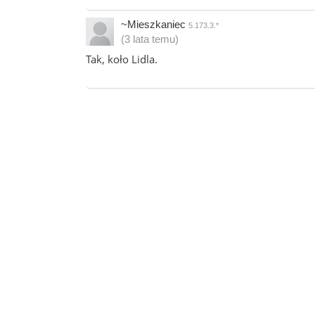
~Mieszkaniec
5.173.3.*
(3 lata temu)
Tak, koło Lidla.