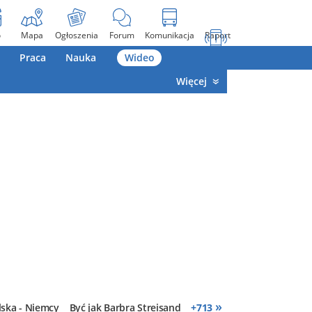
o
Mapa
Ogłoszenia
Forum
Komunikacja
Raport
Praca
Nauka
Wideo
Więcej
»
lska - Niemcy
Być jak Barbra Streisand
+
713