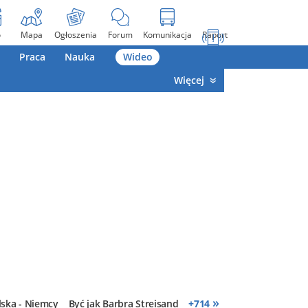
o
Mapa
Ogłoszenia
Forum
Komunikacja
Raport
Praca
Nauka
Wideo
Więcej
»
lska - Niemcy
Być jak Barbra Streisand
+
714