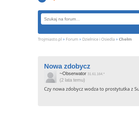
»
»
»
Trojmiasto.pl
Forum
Dzielnice i Osiedla
Chełm
Nowa zdobycz
~Obserwator
31.61.164.*
(2 lata temu)
Czy nowa zdobycz wodza to prostytutka z S