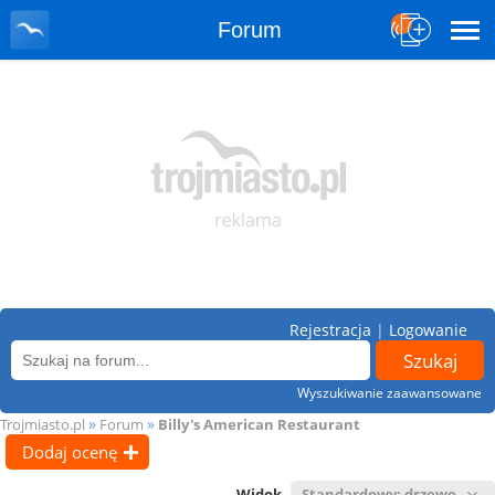
Forum
Rejestracja
|
Logowanie
Wyszukiwanie zaawansowane
»
»
Trojmiasto.pl
Forum
Billy's American Restaurant
Dodaj ocenę
Widok