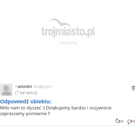
~anonim
79.162.217.*
(7 lat temu)
Odpowiedź obiektu:
Miło nam to słyszeć :) Dziękujemy bardzo i oczywiście
zapraszamy ponownie !!
0
0