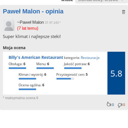
Paweł Malon - opinia
~Paweł Malon
37.47.143.*
(7 lat temu)
Super klimat i najlepsze steki!
Moja ocena
Billy's American Restaurant
kategoria:
Restauracje
obsługa:
6
menu:
6
jakość potraw:
6
5.8
klimat i wystrój:
6
przystępność cen:
5
ocena ogólna:
6
* maksymalna ocena 6
0
0