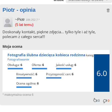
Piotr - opinia
~Piotr
188.252.7.*
(5 lat temu)
Doskonały kontakt, piękne zdjęcia... tylko tyle i aż tyle,
polecam z całego serca!!!
Moja ocena
Fotografia ślubna dziecięca kobieca rodzinna
kategoria:
Fotografowanie
obsługa:
6
oferta:
6
jakość usług:
6
6.0
kreatywność:
6
przystępność cen:
6
ocena ogólna:
6
* maksymalna ocena 6
0
0