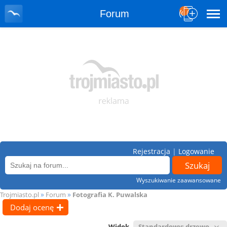
Forum
Rejestracja
|
Logowanie
Wyszukiwanie zaawansowane
»
»
Trojmiasto.pl
Forum
Fotografia K. Puwalska
Dodaj ocenę
Widok