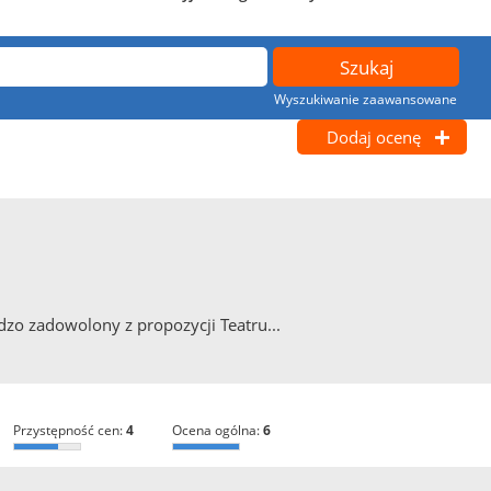
Wyszukiwanie zaawansowane
Dodaj ocenę
zo zadowolony z propozycji Teatru...
przystępność cen:
4
ocena ogólna:
6