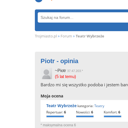
»
»
Trojmiasto.pl
Forum
Teatr Wybrzeże
Piotr - opinia
~Piotr
37.47.203.*
(5 lat temu)
Bardzo mi się wszystko podoba i jestem bard
Moja ocena
Teatr Wybrzeże
kategoria:
Teatry
repertuar:
6
nowości:
6
komfort:
6
* maksymalna ocena 6