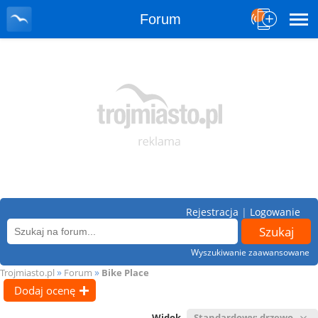
Forum
Rejestracja
|
Logowanie
Wyszukiwanie zaawansowane
»
»
Trojmiasto.pl
Forum
Bike Place
Dodaj ocenę
Widok