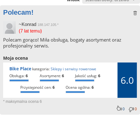
Polecam!
~Konrad
188.147.105.*
(7 lat temu)
Polecam gorąco! Miła obsługa, bogaty asortyment oraz
profesjonalny serwis.
Moja ocena
Bike Place
kategoria:
Sklepy i serwisy rowerowe
obsługa:
6
asortyment:
6
jakość usług:
6
6.0
przystępność cen:
6
ocena ogólna:
6
* maksymalna ocena 6
0
0