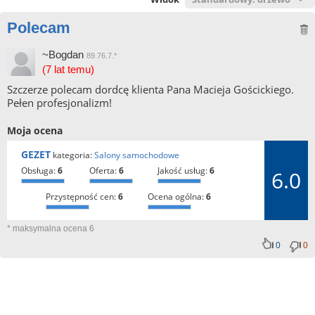
Polecam
~Bogdan
89.76.7.*
(7 lat temu)
Szczerze polecam dordcę klienta Pana Macieja Gościckiego.
Pełen profesjonalizm!
Moja ocena
GEZET
kategoria:
Salony samochodowe
obsługa:
6
oferta:
6
jakość usług:
6
6.0
przystępność cen:
6
ocena ogólna:
6
* maksymalna ocena 6
0
0