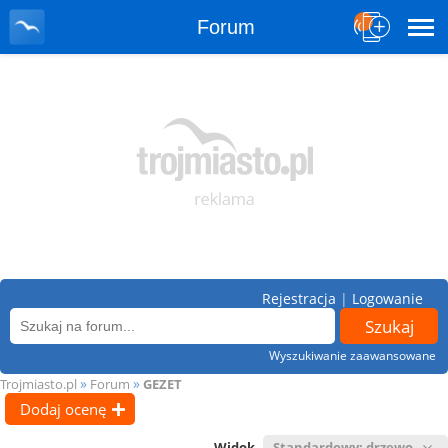
Forum
Rejestracja
|
Logowanie
Wyszukiwanie zaawansowane
»
»
Trojmiasto.pl
Forum
GEZET
Dodaj ocenę
Widok