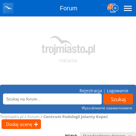
Forum
Rejestracja
|
Logowanie
Wyszukiwanie zaawansowane
»
»
Trojmiasto.pl
Forum
Centrum Podologii Jolanty Kopeć
Dodaj ocenę
Widok