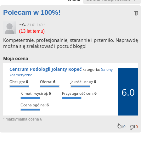
Polecam w 100%!
~A.
31.61.140.*
(13 lat temu)
Kompetentnie, profesjonalnie, starannie i przemiło. Naprawdę
można się zrelaksować i poczuć błogo!
Moja ocena
Centrum Podologii Jolanty Kopeć
kategoria:
Salony
kosmetyczne
obsługa:
6
oferta:
6
jakość usług:
6
6.0
klimat i wystrój:
6
przystępność cen:
6
ocena ogólna:
6
* maksymalna ocena 6
0
0