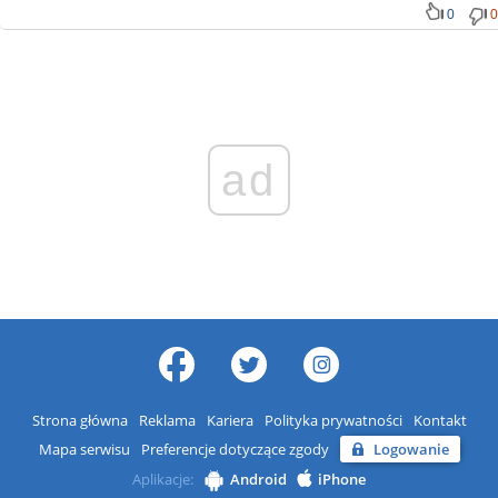
0
0
ad
Strona główna
Reklama
Kariera
Polityka prywatności
Kontakt
Mapa serwisu
Preferencje dotyczące zgody
Logowanie
Aplikacje:
Android
iPhone