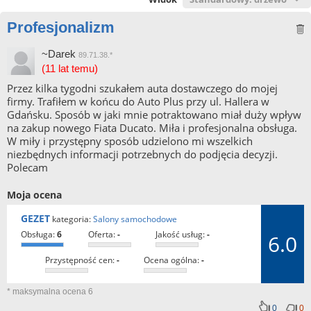
Profesjonalizm
~Darek
89.71.38.*
(11 lat temu)
Przez kilka tygodni szukałem auta dostawczego do mojej
firmy. Trafiłem w końcu do Auto Plus przy ul. Hallera w
Gdańsku. Sposób w jaki mnie potraktowano miał duży wpływ
na zakup nowego Fiata Ducato. Miła i profesjonalna obsługa.
W miły i przystępny sposób udzielono mi wszelkich
niezbędnych informacji potrzebnych do podjęcia decyzji.
Polecam
Moja ocena
GEZET
kategoria:
Salony samochodowe
obsługa:
6
oferta:
-
jakość usług:
-
6.0
przystępność cen:
-
ocena ogólna:
-
* maksymalna ocena 6
0
0