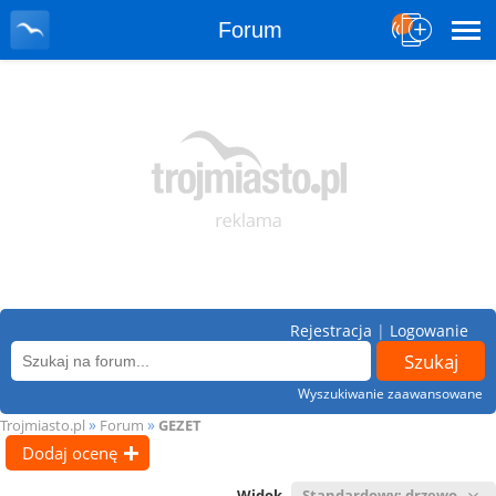
Forum
Rejestracja
|
Logowanie
Wyszukiwanie zaawansowane
»
»
Trojmiasto.pl
Forum
GEZET
Dodaj ocenę
Widok