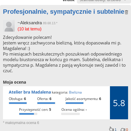
Profesjonalnie, sympatycznie i subtelnie
~Aleksandra
89.68.13.*
(10 lat temu)
Zdecydowanie polecam!
Jestem wręcz zachwycona bielizną, którą dopasowała mi p.
Magdalena! :)
Po miesiącach bezskutecznych poszukiwań odpowiedniego
modelu biustonosza w końcu go mam. Subtelna, delikatna i
sympatyczna p. Magdalena z pasją wykonuje swój zawód i to
czuć.
Moja ocena
Atelier bra Madalena
kategoria:
Bielizna
obsługa:
6
oferta:
6
jakość asortymentu:
6
5.8
przystępność cen:
5
ocena ogólna:
-
* maksymalna ocena 6
1
0