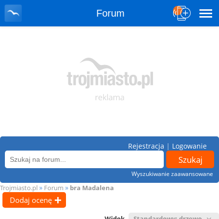
Forum
Rejestracja
|
Logowanie
Wyszukiwanie zaawansowane
»
»
Trojmiasto.pl
Forum
bra Madalena
Dodaj ocenę
Widok