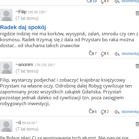
19
8
skomentuj
~Filip
195.85.199.*
(7 lat temu)
Radek daj spokój
nigdzie indziej nie ma korków, wysypisk, zalań, smrodu czy cen z
kosmosu. Radek trzymaj się z dala od Przystani bo raka można
dostać.. od słuchania takich znawców
7
5
skomentuj
~anonim
178.235.190.*
(7 lat temu)
Filip, wystarczy podjechać i zobaczyć krajobraz księżycowy
Przystani na własne oczy. Odrobinę dalej Robyg cywilizuje ten
zapomniany przez wszystkich zakątek Gdańska. Przystań
pozostaje jednak daleko od cywilizacji tzn. poza zasięgiem
robygowych inwestycji,
6
2
skomentuj
~d
89.64.58.*
(7 lat temu)
Ile Robyg płaci Ci za wypisywanie tych głupot. Nie pasuje nie