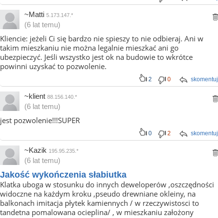
~Matti
5.173.147.*
(6 lat temu)
Kliencie: jeżeli Ci się bardzo nie spieszy to nie odbieraj. Ani w
takim mieszkaniu nie można legalnie mieszkać ani go
ubezpieczyć. Jeśli wszystko jest ok na budowie to wkrótce
powinni uzyskać to pozwolenie.
2
0
skomentuj
~klient
88.156.140.*
(6 lat temu)
jest pozwolenie!!!SUPER
0
2
skomentuj
~Kazik
195.95.235.*
(6 lat temu)
Jakość wykończenia słabiutka
Klatka uboga w stosunku do innych deweloperów ,oszczędności
widoczne na każdym kroku ,pseudo drewniane okleiny, na
balkonach imitacja płytek kamiennych / w rzeczywistosci to
tandetna pomalowana ocieplina/ , w mieszkaniu założony