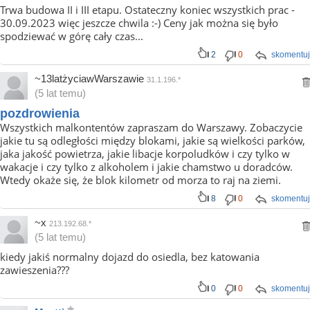
Trwa budowa II i III etapu. Ostateczny koniec wszystkich prac -
30.09.2023 więc jeszcze chwila :-) Ceny jak można się było
spodziewać w górę cały czas...
2
0
skomentuj
~13latżyciawWarszawie
31.1.196.*
(5 lat temu)
pozdrowienia
Wszystkich malkontentów zapraszam do Warszawy. Zobaczycie
jakie tu są odległości między blokami, jakie są wielkości parków,
jaka jakość powietrza, jakie libacje korpoludków i czy tylko w
wakacje i czy tylko z alkoholem i jakie chamstwo u doradców.
Wtedy okaże się, że blok kilometr od morza to raj na ziemi.
8
0
skomentuj
~x
213.192.68.*
(5 lat temu)
kiedy jakiś normalny dojazd do osiedla, bez katowania
zawieszenia???
0
0
skomentuj