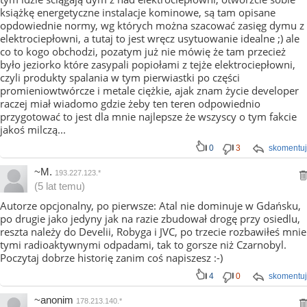
książkę energetyczne instalacje kominowe, są tam opisane
opdowiednie normy, wg których można szacować zasięg dymu z
elektrociepłowni, a tutaj to jest wręcz usytuowanie idealne ;) ale
co to kogo obchodzi, pozatym już nie mówię że tam przecież
było jeziorko które zasypali popiołami z tejże elektrociepłowni,
czyli produkty spalania w tym pierwiastki po części
promieniowtwórcze i metale ciężkie, ajak znam życie developer
raczej miał wiadomo gdzie żeby ten teren odpowiednio
przygotować to jest dla mnie najlepsze że wszyscy o tym fakcie
jakoś milczą...
0
3
skomentuj
~M.
193.227.123.*
(5 lat temu)
Autorze opcjonalny, po pierwsze: Atal nie dominuje w Gdańsku,
po drugie jako jedyny jak na razie zbudował drogę przy osiedlu,
reszta należy do Develii, Robyga i JVC, po trzecie rozbawiłeś mnie
tymi radioaktywnymi odpadami, tak to gorsze niż Czarnobyl.
Poczytaj dobrze historię zanim coś napiszesz :-)
4
0
skomentuj
~anonim
178.213.140.*