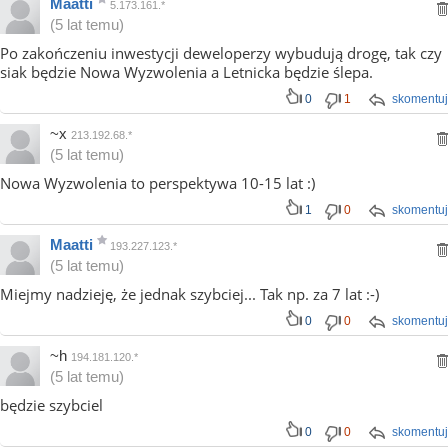
Maatti
5.173.161.*
(5 lat temu)
Po zakończeniu inwestycji deweloperzy wybudują drogę, tak czy
siak będzie Nowa Wyzwolenia a Letnicka będzie ślepa.
0
1
skomentuj
~x
213.192.68.*
(5 lat temu)
Nowa Wyzwolenia to perspektywa 10-15 lat :)
1
0
skomentuj
Maatti
193.227.123.*
(5 lat temu)
Miejmy nadzieję, że jednak szybciej... Tak np. za 7 lat :-)
0
0
skomentuj
~h
194.181.120.*
(5 lat temu)
będzie szybciel
0
0
skomentuj