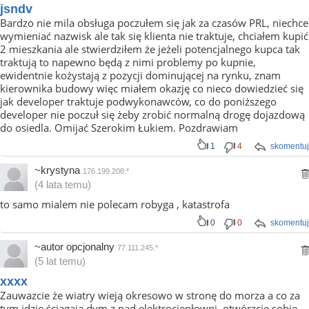
jsndv
Bardzo nie mila obsługa poczułem się jak za czasów PRL, niechce
wymieniać nazwisk ale tak się klienta nie traktuje, chciałem kupić
2 mieszkania ale stwierdziłem że jeżeli potencjalnego kupca tak
traktują to napewno będą z nimi problemy po kupnie,
ewidentnie kożystają z pozycji dominującej na rynku, znam
kierownika budowy więc miałem okazję co nieco dowiedzieć się
jak developer traktuje podwykonawców, co do poniższego
developer nie poczuł się żeby zrobić normalną drogę dojazdową
do osiedla. Omijać Szerokim Łukiem. Pozdrawiam
1
4
skomentuj
~krystyna
176.199.208.*
(4 lata temu)
to samo mialem nie polecam robyga , katastrofa
0
0
skomentuj
~autor opcjonalny
77.111.245.*
(5 lat temu)
xxxx
Zauwazcie że wiatry wieją okresowo w stronę do morza a co za
tym idzie ściągają dym z nad elektrociepłowni, otwórzcie sobie