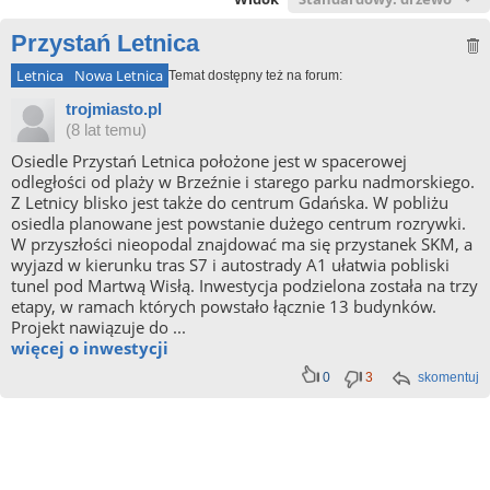
Przystań Letnica
Letnica
Nowa Letnica
Temat dostępny też na forum:
trojmiasto.pl
(8 lat temu)
Osiedle Przystań Letnica położone jest w spacerowej
odległości od plaży w Brzeźnie i starego parku nadmorskiego.
Z Letnicy blisko jest także do centrum Gdańska. W pobliżu
osiedla planowane jest powstanie dużego centrum rozrywki.
W przyszłości nieopodal znajdować ma się przystanek SKM, a
wyjazd w kierunku tras S7 i autostrady A1 ułatwia pobliski
tunel pod Martwą Wisłą. Inwestycja podzielona została na trzy
etapy, w ramach których powstało łącznie 13 budynków.
Projekt nawiązuje do ...
więcej o inwestycji
0
3
skomentuj