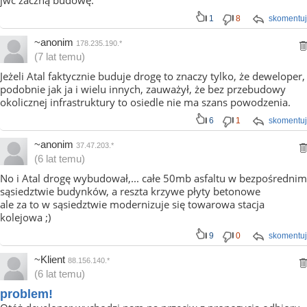
jwc zaczną budowę.
1
8
skomentuj
~anonim
178.235.190.*
(7 lat temu)
Jeżeli Atal faktycznie buduje drogę to znaczy tylko, że deweloper,
podobnie jak ja i wielu innych, zauważył, że bez przebudowy
okolicznej infrastruktury to osiedle nie ma szans powodzenia.
6
1
skomentuj
~anonim
37.47.203.*
(6 lat temu)
No i Atal drogę wybudował,... całe 50mb asfaltu w bezpośrednim
sąsiedztwie budynków, a reszta krzywe płyty betonowe
ale za to w sąsiedztwie modernizuje się towarowa stacja
kolejowa ;)
9
0
skomentuj
~Klient
88.156.140.*
(6 lat temu)
problem!