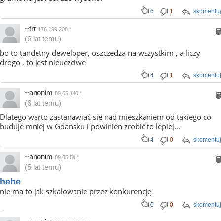
6
1
skomentuj
~trr
176.199.208.*
(6 lat temu)
bo to tandetny deweloper, oszczedza na wszystkim , a liczy
drogo , to jest nieuczciwe
4
1
skomentuj
~anonim
89.65.140.*
(6 lat temu)
Dlatego warto zastanawiać się nad mieszkaniem od takiego co
buduje mniej w Gdańsku i powinien zrobić to lepiej...
4
0
skomentuj
~anonim
89.65.59.*
(5 lat temu)
hehe
nie ma to jak szkalowanie przez konkurencję
0
0
skomentuj