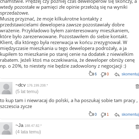
chamstwie. Prędzej czy później czas deweloperów się skończy, a
wtedy pozostałe w pamięci złe opinie przełożą się na wyniki
sprzedażowe.
Muszę przyznać, że moje kilkukrotne kontakty z
przedstawicielami dewelopera zawsze pozostawiały dobre
wrażenie. Przykładowo byłem zainteresowany mieszkaniem,
które było zarezerwowane. Pozostawiłem do siebie kontakt.
Klient, dla którego była rezerwacja w końcu zrezygnował. W
międzyczasie mieszkania u tego dewelopera podrożały, a ja
kupiłem to mieszkanie po starej cenie na dodatek z niewielkim
rabatem. Jeżeli ktoś ma oczekiwania, że deweloper obniży cenę
np. o 20%, to niestety nie będzie zadowolony z negocjacji :)
6
0
skomentuj
~dcv
176.199.208.*
(5 lat temu)
to kup tam i niewracaj do polski, a ha poszukaj sobie tam pracy ,
szczescia zycze
0
1
skomentuj
~Ja
188.47.82.*
(4 lata temu)