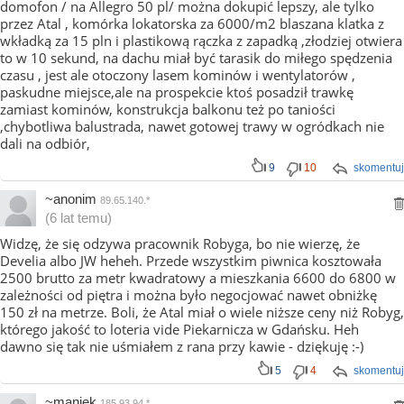
domofon / na Allegro 50 pl/ można dokupić lepszy, ale tylko
przez Atal , komórka lokatorska za 6000/m2 blaszana klatka z
wkładką za 15 pln i plastikową rączka z zapadką ,złodziej otwiera
to w 10 sekund, na dachu miał być tarasik do miłego spędzenia
czasu , jest ale otoczony lasem kominów i wentylatorów ,
paskudne miejsce,ale na prospekcie ktoś posadził trawkę
zamiast kominów, konstrukcja balkonu też po taniości
,chybotliwa balustrada, nawet gotowej trawy w ogródkach nie
dali na odbiór,
9
10
skomentuj
~anonim
89.65.140.*
(6 lat temu)
Widzę, że się odzywa pracownik Robyga, bo nie wierzę, że
Develia albo JW heheh. Przede wszystkim piwnica kosztowała
2500 brutto za metr kwadratowy a mieszkania 6600 do 6800 w
zależności od piętra i można było negocjować nawet obniżkę
150 zł na metrze. Boli, że Atal miał o wiele niższe ceny niż Robyg,
którego jakość to loteria vide Piekarnicza w Gdańsku. Heh
dawno się tak nie uśmiałem z rana przy kawie - dziękuję :-)
5
4
skomentuj
~maniek
185.93.94.*