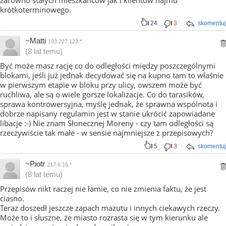
zarówno stałych mieszkańców jak i klientów najmu
krótkoterminowego.
24
3
skomentuj
~Matti
193.227.123.*
(8 lat temu)
Być może masz rację co do odległości między poszczególnymi
blokami, jeśli już jednak decydować się na kupno tam to właśnie
w pierwszym etapie w bloku przy ulicy, owszem może być
ruchliwa, ale są o wiele gorsze lokalizacje. Co do tarasików,
sprawa kontrowersyjna, myślę jednak, że sprawna wspólnota i
dobrze napisany regulamin jest w stanie ukrócić zapowiadane
libacje :-) Nie znam Słonecznej Moreny - czy tam odległości są
rzeczywiście tak małe - w sensie najmniejsze z przepisowych?
5
3
skomentuj
~Piotr
217.6.16.*
(8 lat temu)
Przepisów nikt raczej nie łamie, co nie zmienia faktu, że jest
ciasno.
Teraz doszedł jeszcze zapach mazutu i innych ciekawych rzeczy.
Może to i słuszne, że miasto rozrasta się w tym kierunku ale