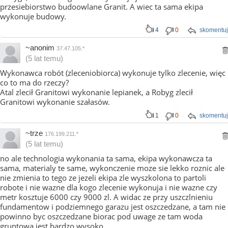
przesiebiorstwo budoowlane Granit. A wiec ta sama ekipa
wykonuje budowy.
4
0
skomentuj
~anonim
37.47.105.*
(5 lat temu)
Wykonawca robót (zleceniobiorca) wykonuje tylko zlecenie, więc
co to ma do rzeczy?
Atal zlecił Granitowi wykonanie lepianek, a Robyg zlecił
Granitowi wykonanie szałasów.
1
0
skomentuj
~trze
176.199.211.*
(5 lat temu)
no ale technologia wykonania ta sama, ekipa wykonawcza ta
sama, materialy te same, wykonczenie moze sie lekko roznic ale
nie zmienia to tego ze jezeli ekipa zle wyszkolona to partoli
robote i nie wazne dla kogo zlecenie wykonuja i nie wazne czy
metr kosztuje 6000 czy 9000 zl. A widac ze przy uszczlnieniu
fundamentow i podziemnego garazu jest oszczedzane, a tam nie
powinno byc oszczedzane biorac pod uwage ze tam woda
gruntowa jest bardzo wysoko.