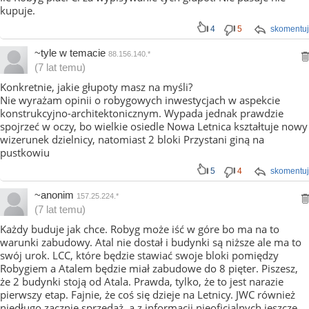
kupuje.
4
5
skomentuj
~tyle w temacie
88.156.140.*
(7 lat temu)
Konkretnie, jakie głupoty masz na myśli?
Nie wyrażam opinii o robygowych inwestycjach w aspekcie
konstrukcyjno-architektonicznym. Wypada jednak prawdzie
spojrzeć w oczy, bo wielkie osiedle Nowa Letnica kształtuje nowy
wizerunek dzielnicy, natomiast 2 bloki Przystani giną na
pustkowiu
5
4
skomentuj
~anonim
157.25.224.*
(7 lat temu)
Każdy buduje jak chce. Robyg może iść w góre bo ma na to
warunki zabudowy. Atal nie dostał i budynki są niższe ale ma to
swój urok. LCC, które będzie stawiać swoje bloki pomiędzy
Robygiem a Atalem będzie miał zabudowe do 8 pięter. Piszesz,
że 2 budynki stoją od Atala. Prawda, tylko, że to jest narazie
pierwszy etap. Fajnie, że coś się dzieje na Letnicy. JWC również
niedługo zacznie sprzedaż, a z informacji nieoficjalnych jeszcze