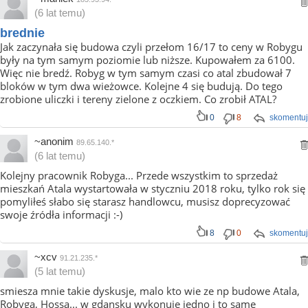
(6 lat temu)
brednie
Jak zaczynała się budowa czyli przełom 16/17 to ceny w Robygu
były na tym samym poziomie lub niższe. Kupowałem za 6100.
Więc nie bredź. Robyg w tym samym czasi co atal zbudował 7
bloków w tym dwa wieżowce. Kolejne 4 się budują. Do tego
zrobione uliczki i tereny zielone z oczkiem. Co zrobił ATAL?
0
8
skomentuj
~anonim
89.65.140.*
(6 lat temu)
Kolejny pracownik Robyga... Przede wszystkim to sprzedaż
mieszkań Atala wystartowała w styczniu 2018 roku, tylko rok się
pomyliłeś słabo się starasz handlowcu, musisz doprecyzować
swoje źródła informacji :-)
8
0
skomentuj
~xcv
91.21.235.*
(5 lat temu)
smiesza mnie takie dyskusje, malo kto wie ze np budowe Atala,
Robyga, Hossa... w gdansku wykonuje jedno i to same