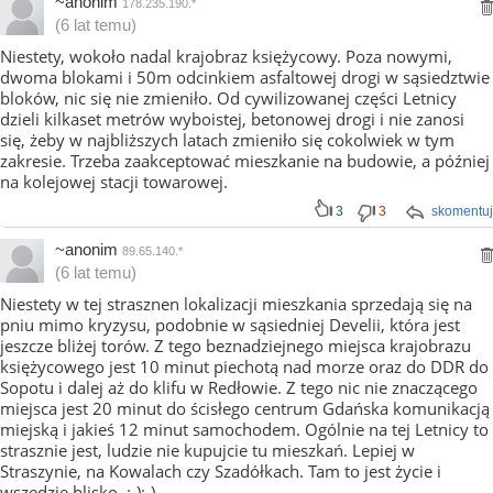
~anonim
178.235.190.*
(6 lat temu)
Niestety, wokoło nadal krajobraz księżycowy. Poza nowymi,
dwoma blokami i 50m odcinkiem asfaltowej drogi w sąsiedztwie
bloków, nic się nie zmieniło. Od cywilizowanej części Letnicy
dzieli kilkaset metrów wyboistej, betonowej drogi i nie zanosi
się, żeby w najbliższych latach zmieniło się cokolwiek w tym
zakresie. Trzeba zaakceptować mieszkanie na budowie, a później
na kolejowej stacji towarowej.
3
3
skomentuj
~anonim
89.65.140.*
(6 lat temu)
Niestety w tej strasznen lokalizacji mieszkania sprzedają się na
pniu mimo kryzysu, podobnie w sąsiedniej Develii, która jest
jeszcze bliżej torów. Z tego beznadziejnego miejsca krajobrazu
księżycowego jest 10 minut piechotą nad morze oraz do DDR do
Sopotu i dalej aż do klifu w Redłowie. Z tego nic nie znaczącego
miejsca jest 20 minut do ścisłego centrum Gdańska komunikacją
miejską i jakieś 12 minut samochodem. Ogólnie na tej Letnicy to
strasznie jest, ludzie nie kupujcie tu mieszkań. Lepiej w
Straszynie, na Kowalach czy Szadółkach. Tam to jest życie i
wszędzie blisko. :-):-)