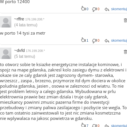
W porto 12400
0
0
skomentuj
~rffre
176.199.208.*
(4 lata temu)
w porto 14 tysi za metr
1
0
skomentuj
~dvfd
176.199.208.*
(5 lat temu)
to otworz sobie te ksiazke energetyczne instalacje kominowe, i
spojz na mape gdanska, zakresl kolo zasiegu dymu z elektrowni i
okaze sie ze caly gdansk jest zagrozony dymem- starowka,
wrzeszcz , zaspa , brzezno, przymorze itd dym dociera w okolice
poludnia gdanska, jasien , osowa w zaleznosci od wiatru. To nie
jest problem letnicy a calego gdanska. Wybudowana w prlu
elektrownia prawie bez zmian dziala i truje caly gdansk,
mieszkancy powinni zmusic pazerna firme do inwestycji
przebudowy i zmiany paliwa zasilajacego i pozbycie sie wegla. To
co tam ostatnio zainwestowali to jest nic zmiana kosmetzczna
nie wplywalaca na jakosc powietrza w gdansku.
7
0
skomentuj