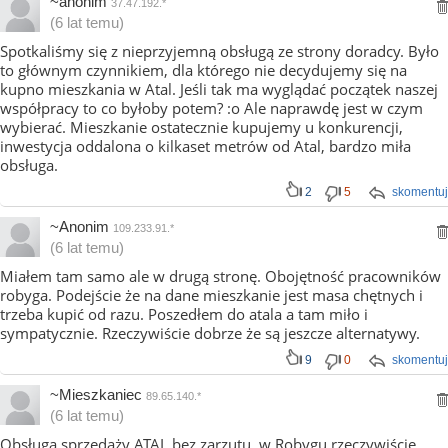
~anonim
37.47.192.*
(6 lat temu)
Spotkaliśmy się z nieprzyjemną obsługą ze strony doradcy. Było
to głównym czynnikiem, dla którego nie decydujemy się na
kupno mieszkania w Atal. Jeśli tak ma wyglądać początek naszej
współpracy to co byłoby potem? :o Ale naprawdę jest w czym
wybierać. Mieszkanie ostatecznie kupujemy u konkurencji,
inwestycja oddalona o kilkaset metrów od Atal, bardzo miła
obsługa.
2
5
skomentuj
~Anonim
109.233.91.*
(6 lat temu)
Miałem tam samo ale w drugą stronę. Obojętność pracowników
robyga. Podejście że na dane mieszkanie jest masa chętnych i
trzeba kupić od razu. Poszedłem do atala a tam miło i
sympatycznie. Rzeczywiście dobrze że są jeszcze alternatywy.
9
0
skomentuj
~Mieszkaniec
89.65.140.*
(6 lat temu)
Obsługa sprzedaży ATAL bez zarzutu, w Robygu rzeczywiście