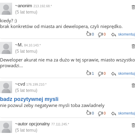
~anonim
213.192.68.*
(5 lat temu)
kiedy? :)
brak konkretów od miasta ani dewelopera, czyli nieprędko.
0
0
skomentuj
~M.
84.10.143.*
(5 lat temu)
Deweloper akurat nie ma za dużo w tej sprawie, miasto wszystko
prowadzi...
1
0
skomentuj
~cvd
176.199.210.*
(5 lat temu)
badz pozytywnej mysli
nie pozwul zeby negatywne mysli toba zawladnely
0
0
skomentuj
~autor opcjonalny
77.111.245.*
(5 lat temu)