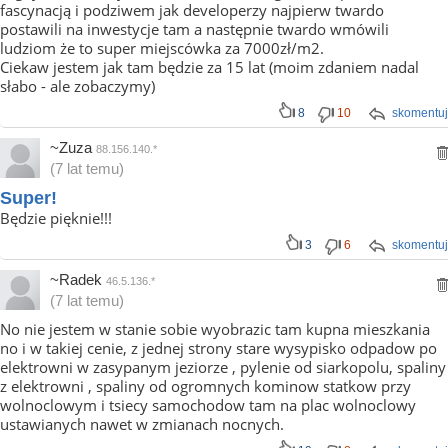
fascynacją i podziwem jak developerzy najpierw twardo
postawili na inwestycje tam a następnie twardo wmówili
ludziom że to super miejscówka za 7000zł/m2.
Ciekaw jestem jak tam będzie za 15 lat (moim zdaniem nadal
słabo - ale zobaczymy)
8
10
skomentuj
~Zuza
88.156.140.*
(7 lat temu)
Super!
Będzie pięknie!!!
3
6
skomentuj
~Radek
46.5.136.*
(7 lat temu)
No nie jestem w stanie sobie wyobrazic tam kupna mieszkania
no i w takiej cenie, z jednej strony stare wysypisko odpadow po
elektrowni w zasypanym jeziorze , pylenie od siarkopolu, spaliny
z elektrowni , spaliny od ogromnych kominow statkow przy
wolnoclowym i tsiecy samochodow tam na plac wolnoclowy
ustawianych nawet w zmianach nocnych.