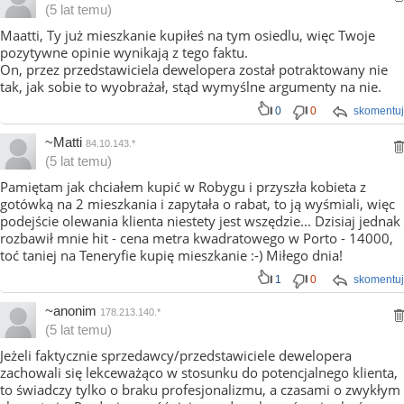
(5 lat temu)
Maatti, Ty już mieszkanie kupiłeś na tym osiedlu, więc Twoje
pozytywne opinie wynikają z tego faktu.
On, przez przedstawiciela dewelopera został potraktowany nie
tak, jak sobie to wyobrażał, stąd wymyślne argumenty na nie.
0
0
skomentuj
~Matti
84.10.143.*
(5 lat temu)
Pamiętam jak chciałem kupić w Robygu i przyszła kobieta z
gotówką na 2 mieszkania i zapytała o rabat, to ją wyśmiali, więc
podejście olewania klienta niestety jest wszędzie... Dzisiaj jednak
rozbawił mnie hit - cena metra kwadratowego w Porto - 14000,
toć taniej na Teneryfie kupię mieszkanie :-) Miłego dnia!
1
0
skomentuj
~anonim
178.213.140.*
(5 lat temu)
Jeżeli faktycznie sprzedawcy/przedstawiciele dewelopera
zachowali się lekceważąco w stosunku do potencjalnego klienta,
to świadczy tylko o braku profesjonalizmu, a czasami o zwykłym