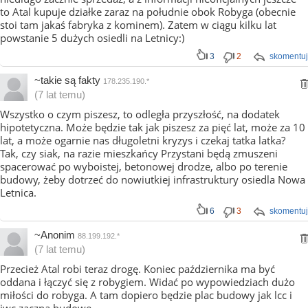
to Atal kupuje działke zaraz na południe obok Robyga (obecnie
stoi tam jakaś fabryka z kominem). Zatem w ciągu kilku lat
powstanie 5 dużych osiedli na Letnicy:)
3
2
skomentuj
~takie są fakty
178.235.190.*
(7 lat temu)
Wszystko o czym piszesz, to odległa przyszłość, na dodatek
hipotetyczna. Może będzie tak jak piszesz za pięć lat, może za 10
lat, a może ogarnie nas długoletni kryzys i czekaj tatka latka?
Tak, czy siak, na razie mieszkańcy Przystani będą zmuszeni
spacerować po wyboistej, betonowej drodze, albo po terenie
budowy, żeby dotrzeć do nowiutkiej infrastruktury osiedla Nowa
Letnica.
6
3
skomentuj
~Anonim
88.199.192.*
(7 lat temu)
Przecież Atal robi teraz drogę. Koniec października ma być
oddana i łączyć się z robygiem. Widać po wypowiedziach dużo
miłości do robyga. A tam dopiero będzie plac budowy jak lcc i