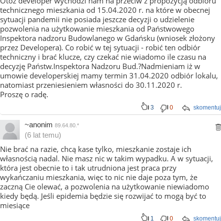
Otóż developer wychodzi nam na przeciw z propozycją odbioru
technicznego mieszkania od 15.04.2020 r. na które w obecnej
sytuacji pandemii nie posiada jeszcze decyzji o udzielenie
pozwolenia na użytkowanie mieszkania od Państwowego
Inspektora nadzoru Budowlanego w Gdańsku (wniosek złożony
przez Developera). Co robić w tej sytuacji - robić ten odbiór
techniczny i brać klucze, czy czekać nie wiadomo ile czasu na
decyzję Państw.Inspektora Nadzoru Bud.?Nadmieniam iż w
umowie developerskiej mamy termin 31.04.2020 odbiór lokalu,
natomiast przeniesieniem własności do 30.11.2020 r.
Proszę o radę.
3
0
skomentuj
~anonim
89.64.80.*
(6 lat temu)
Nie brać na razie, chcą kase tylko, mieszkanie zostaje ich
własnością nadal. Nie masz nic w takim wypadku. A w sytuacji,
która jest obecnie to i tak utrudniona jest praca przy
wykańczaniu mieszkania, więc to nic nie daje poza tym, że
zaczną Cie olewać, a pozwolenia na użytkowanie niewiadomo
kiedy będą. Jeśli epidemia będzie się rozwijać to mogą być to
miesiące
1
0
skomentuj