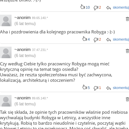
10
2
skomentuj
~anonim
89.65.140.*
(6 lat temu)
Aha i pozdrowienia dla kolejnego pracownika Robyga :-):-)
4
2
skomentuj
~anonim
37.47.231.*
(6 lat temu)
Czy według Ciebie tylko pracownicy Robyga mogą mieć
krytyczną opinię na temat tego osiedla?
Uważasz, że reszta społeczeństwa musi być zachwycona,
lokalizacją, architekturą i otoczeniem?
5
1
skomentuj
~anonim
89.65.140.*
(6 lat temu)
Tak się składa, że opinie tych pracowników właśnie pod niebiosa
wychwalają budynki Robyga w Letnicy, a wszystkie inne
krytykują. Robią to bardzo nieudolnie i czytelnie, poczytaj wątki
o Nowej Letnicy to się przekonasz. Można coś chwalić, ale trzeba