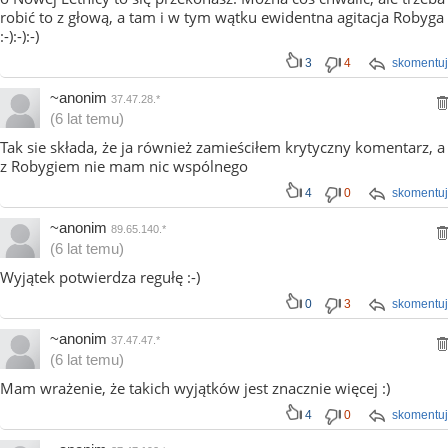
robić to z głową, a tam i w tym wątku ewidentna agitacja Robyga
:-):-):-)
3
4
skomentuj
~anonim
37.47.28.*
(6 lat temu)
Tak sie składa, że ja również zamieściłem krytyczny komentarz, a
z Robygiem nie mam nic wspólnego
4
0
skomentuj
~anonim
89.65.140.*
(6 lat temu)
Wyjątek potwierdza regułę :-)
0
3
skomentuj
~anonim
37.47.47.*
(6 lat temu)
Mam wrażenie, że takich wyjątków jest znacznie więcej :)
4
0
skomentuj