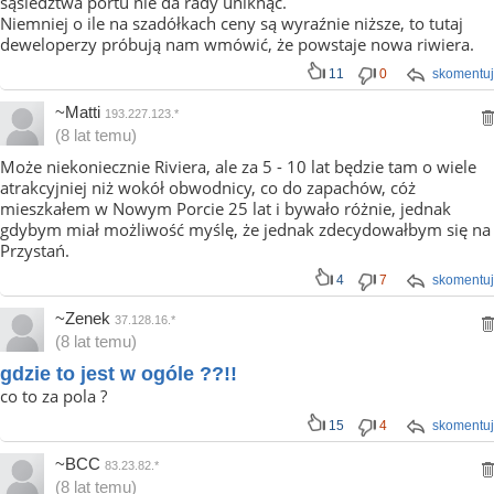
sąsiedztwa portu nie da rady uniknąć.
Niemniej o ile na szadółkach ceny są wyraźnie niższe, to tutaj
deweloperzy próbują nam wmówić, że powstaje nowa riwiera.
11
0
skomentuj
~Matti
193.227.123.*
(8 lat temu)
Może niekoniecznie Riviera, ale za 5 - 10 lat będzie tam o wiele
atrakcyjniej niż wokół obwodnicy, co do zapachów, cóż
mieszkałem w Nowym Porcie 25 lat i bywało różnie, jednak
gdybym miał możliwość myślę, że jednak zdecydowałbym się na
Przystań.
4
7
skomentuj
~Zenek
37.128.16.*
(8 lat temu)
gdzie to jest w ogóle ??!!
co to za pola ?
15
4
skomentuj
~BCC
83.23.82.*
(8 lat temu)