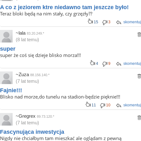
A co z jeziorem ktre niedawno tam jeszcze było!
Teraz bloki będą na nim stały, czy grzęzły??
15
3
skomentuj
~lala
83.20.249.*
(8 lat temu)
super
super że coś się dzieje blisko morza!!!
4
9
skomentuj
~Zuza
88.156.140.*
(7 lat temu)
Fajnie!!!
Blisko nad morze,do tunelu na stadion-będzie pięknie!!!
11
10
skomentuj
~Gregrex
89.73.120.*
(7 lat temu)
Fascynująca inwestycja
Nigdy nie chciałbym tam mieszkać ale oglądam z pewną