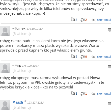
było w stylu: "jest tylu chętnych, że nie musimy sprzedawać", co
śmieszniejsze, po wizycie kilka telefonów od sprzedawcy, czy
może jednak chcę kupić :-)
3
2
skomentuj
~Tomek
176.199.211.*
(5 lat temu)
robyg czesto buduje na ziemi ktora nie jest jego wlasnoscia a
potem mieszkancy musza placic wysoka dzierzawe. Warto
sprawdzic przed kupnem kto jest wlascicielem gruntu.
5
0
skomentuj
~Filip
176.199.210.*
(5 lat temu)
robyg okropnego maszkarona wybudowal w postaci Nowa
letnica, przypomina PRL owskie gnioty, a przedewszystkim te
wysokie brzydkie kloce - kto na to pozwolil
1
1
skomentuj
Maatti
193.227.123.*
(5 lat temu)