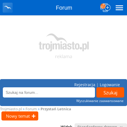
Forum
Rejestracja
|
Logowanie
Wyszukiwanie zaawansowane
»
»
Trojmiasto.pl
Forum
Przystań Letnica
Nowy temat
Widok