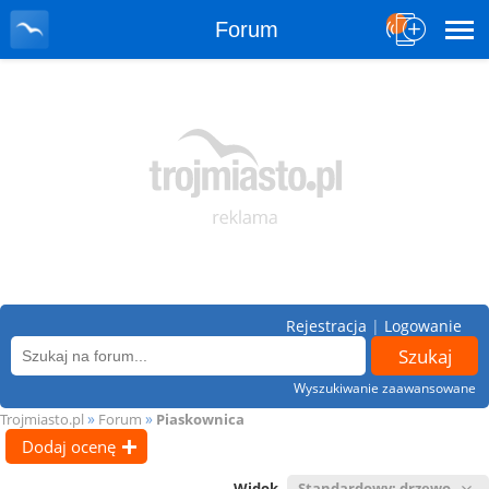
Forum
Rejestracja
|
Logowanie
Wyszukiwanie zaawansowane
»
»
Trojmiasto.pl
Forum
Piaskownica
Dodaj ocenę
Widok