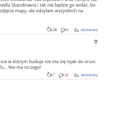
edla Skandinavia i tak nie będzie go widać, bo
zdjęcia mapy, ale odsyłam wszystkich na
28
0
skomentuj
jsce w którym buduje nie ma się nijak do oruni
Tu... Nie ma niczego!
7
10
skomentuj