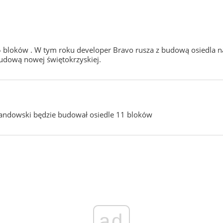
bloków . W tym roku developer Bravo rusza z budową osiedla na 
budową nowej świętokrzyskiej.
ewandowski będzie budował osiedle 11 bloków
ad