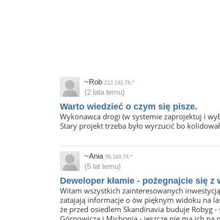
~Rob
213.192.76.*
(2 lata temu)
Warto wiedzieć o czym się pisze.
Wykonawca drogi (w systemie zaprojektuj i wyb
Stary projekt trzeba było wyrzucić bo kolidowa
~Ania
95.160.74.*
(5 lat temu)
Deweloper kłamie - pożegnajcie się z 
Witam wszystkich zainteresowanych inwestycją
zatajają informacje o ów pięknym widoku na la
że przed osiedlem Skandinavia buduje Robyg - 
Górnowicza i Michonia - jeszcze nie ma ich na