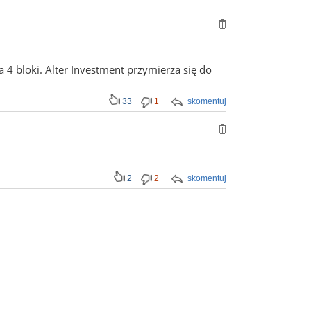
4 bloki. Alter Investment przymierza się do
33
1
skomentuj
2
2
skomentuj