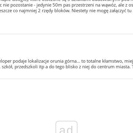
 nie pozostanie - jedynie 50m pas przestrzeni na wąwóz, ale z osi
cze co najmniej 2 rzędy bloków. Niestety nie mogę załączyć tu 
per podaje lokalizacje orunia górna... to totalne kłamstwo, mie
szkół, przedszkoli itp a do tego blisko z niej do centrum miasta. 
ad