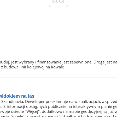
uduj) jest wybrany i finansowanie jest zapewnione. Drogą jest 
ł z budową linii kolejowej na Kowale
widokiem na las
 Skandinavia. Deweloper przekłamuje na wizualizacjach, a sprz
s. Z informacji dostępnych publicznie na interaktywnym planie g
swoje osiedle "Więcej", dodatkowo na mapie geodezyjnej są już 
 mapie Google), które otoczone są 5 działkami budowlanymi pod 