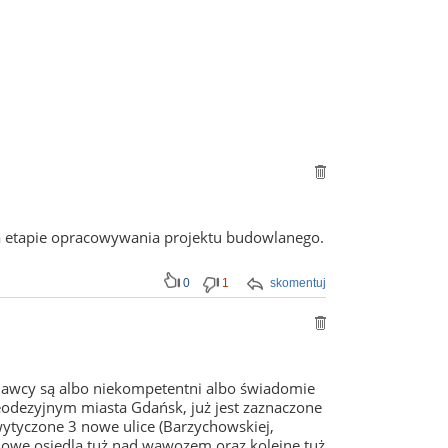
na etapie opracowywania projektu budowlanego.
0
1
skomentuj
edawcy są albo niekompetentni albo świadomie
eodezyjnym miasta Gdańsk, już jest zaznaczone
wytyczone 3 nowe ulice (Barzychowskiej,
nowe osiedla tuż nad wąwozem oraz kolejne tuż