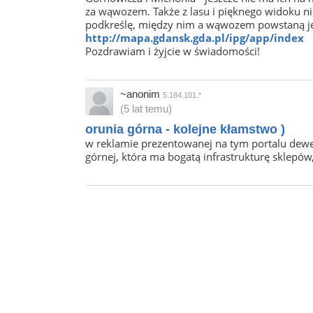
za wąwozem. Także z lasu i pięknego widoku nic
podkreślę, między nim a wąwozem powstaną jesz
http://mapa.gdansk.gda.pl/ipg/app/index
Pozdrawiam i żyjcie w świadomości!
~anonim
5.184.101.*
(5 lat temu)
orunia górna - kolejne kłamstwo )
w reklamie prezentowanej na tym portalu dewelo
górnej, która ma bogatą infrastrukturę sklepów, 