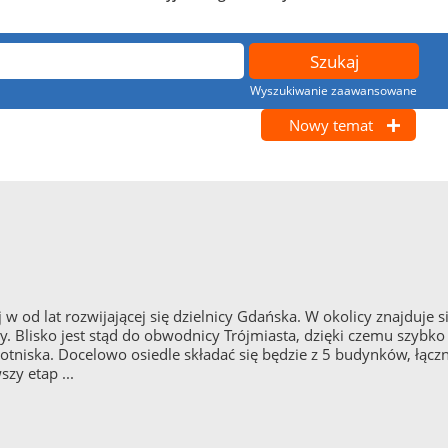
Wyszukiwanie zaawansowane
Nowy temat
j w od lat rozwijającej się dzielnicy Gdańska. W okolicy znajduje
ny. Blisko jest stąd do obwodnicy Trójmiasta, dzięki czemu szyb
 lotniska. Docelowo osiedle składać się będzie z 5 budynków, łą
zy etap ...