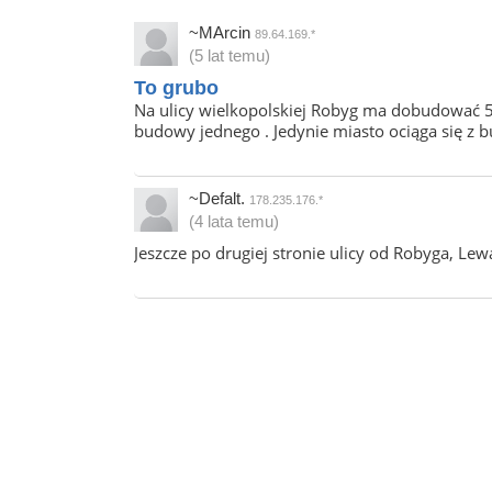
~MArcin
89.64.169.*
(5 lat temu)
To grubo
Na ulicy wielkopolskiej Robyg ma dobudować 5 
budowy jednego . Jedynie miasto ociąga się z 
~Defalt.
178.235.176.*
(4 lata temu)
Jeszcze po drugiej stronie ulicy od Robyga, L