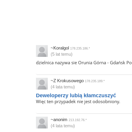
~Koralgol
178.235.186.*
(5 lat temu)
dzielnica nazywa sie Orunia Górna - Gdańsk Po
~Z Krokusowego
178.235.189.*
(4 lata temu)
Deweloperzy lubią kłamczuszyć
Więc ten przypadek nie jest odosobniony.
~anonim
213.192.76.*
(4 lata temu)