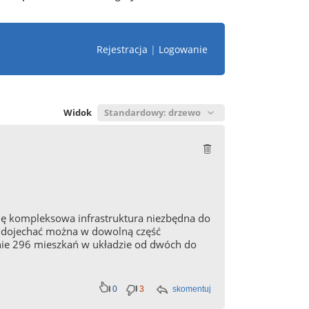
Rejestracja
|
Logowanie
Widok
 się kompleksowa infrastruktura niezbędna do
ko dojechać można w dowolną część
cznie 296 mieszkań w układzie od dwóch do
0
3
skomentuj