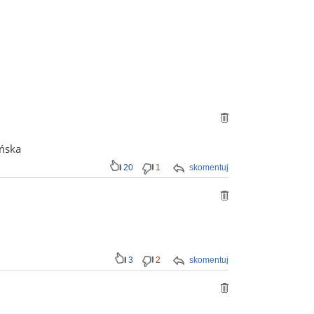
ańska
20
1
skomentuj
3
2
skomentuj