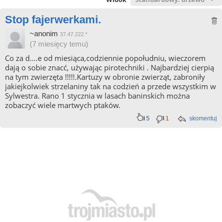
Stop fajerwerkami.
~anonim
37.47.222.*
(7 miesięcy temu)
Co za d....e od miesiąca,codziennie popołudniu, wieczorem
dają o sobie znacć, używając pirotechniki . Najbardziej cierpią
na tym zwierzęta !!!!!.Kartuzy w obronie zwierząt, zabroniły
jakiejkolwiek strzelaniny tak na codzień a przede wszystkim w
Sylwestra. Rano 1 stycznia w lasach baninskich można
zobaczyć wiele martwych ptaków.
5
1
skomentuj