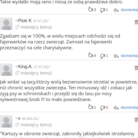
Takie wydatki mają sens i niosą ze sobą prawdziwe dobro.
3
1
skomentuj
~Piotr K
37.47.222.*
(7 miesięcy temu)
Zgadzam się w 100%, w wielu miejscach odchodzi się od
fajerwerków na rzecz zwierząt. Zamiast na fajerwerki
przeznaczyć na cele charytatywne.
4
1
skomentuj
~King.A.
37.47.222.*
(7 miesięcy temu)
Jak widać są tacy,którzy wolą bezsensownie strzelać w powietrze,
niż chronić wszystkie zwierzęta. Ten minusowy idź i zobacz jak
żyją psy w schroniskach i przejdź się do lasu po nocy
sylwestrowej.Snob !!! to mało powiedziane.
1
0
skomentuj
~x
46.205.211.*
(7 miesięcy temu)
"Kartuzy w obronie zwierząt, zabroniły jakiejkolwiek strzelaniny