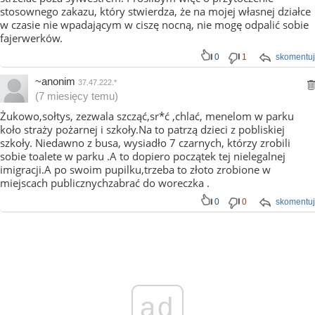
stosownego zakazu, który stwierdza, że na mojej własnej działce
w czasie nie wpadającym w ciszę nocną, nie mogę odpalić sobie
fajerwerków.
0
1
skomentuj
~anonim
37.47.222.*
(7 miesięcy temu)
Żukowo,sołtys, zezwala szcząć,sr*ć ,chlać, menelom w parku
koło straży pożarnej i szkoły.Na to patrzą dzieci z pobliskiej
szkoły. Niedawno z busa, wysiadło 7 czarnych, którzy zrobili
sobie toalete w parku .A to dopiero początek tej nielegalnej
imigracji.A po swoim pupilku,trzeba to złoto zrobione w
miejscach publicznychzabrać do woreczka .
0
0
skomentuj
ad