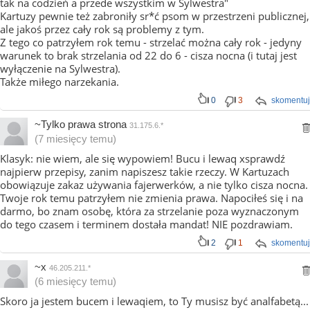
tak na codzień a przede wszystkim w Sylwestra"
Kartuzy pewnie też zabroniły sr*ć psom w przestrzeni publicznej,
ale jakoś przez cały rok są problemy z tym.
Z tego co patrzyłem rok temu - strzelać można cały rok - jedyny
warunek to brak strzelania od 22 do 6 - cisza nocna (i tutaj jest
wyłączenie na Sylwestra).
Także miłego narzekania.
0
3
skomentuj
~Tylko prawa strona
31.175.6.*
(7 miesięcy temu)
Klasyk: nie wiem, ale się wypowiem! Bucu i lewaq xsprawdź
najpierw przepisy, zanim napiszesz takie rzeczy. W Kartuzach
obowiązuje zakaz używania fajerwerków, a nie tylko cisza nocna.
Twoje rok temu patrzyłem nie zmienia prawa. Napociłeś się i na
darmo, bo znam osobę, która za strzelanie poza wyznaczonym
do tego czasem i terminem dostała mandat! NIE pozdrawiam.
2
1
skomentuj
~x
46.205.211.*
(6 miesięcy temu)
Skoro ja jestem bucem i lewaqiem, to Ty musisz być analfabetą...