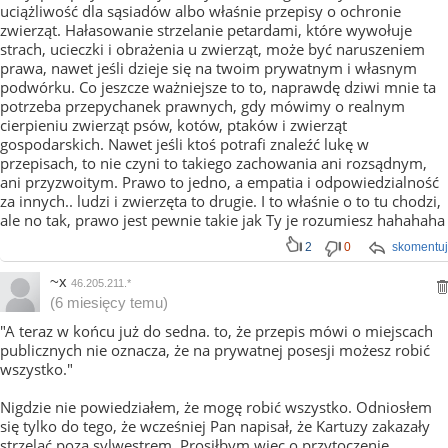
uciążliwość dla sąsiadów albo właśnie przepisy o ochronie
zwierząt. Hałasowanie strzelanie petardami, które wywołuje
strach, ucieczki i obrażenia u zwierząt, może być naruszeniem
prawa, nawet jeśli dzieje się na twoim prywatnym i własnym
podwórku. Co jeszcze ważniejsze to to, naprawdę dziwi mnie ta
potrzeba przepychanek prawnych, gdy mówimy o realnym
cierpieniu zwierząt psów, kotów, ptaków i zwierząt
gospodarskich. Nawet jeśli ktoś potrafi znaleźć lukę w
przepisach, to nie czyni to takiego zachowania ani rozsądnym,
ani przyzwoitym. Prawo to jedno, a empatia i odpowiedzialność
za innych.. ludzi i zwierzęta to drugie. I to właśnie o to tu chodzi,
ale no tak, prawo jest pewnie takie jak Ty je rozumiesz hahahaha
2
0
skomentuj
~x
46.205.211.*
(6 miesięcy temu)
"A teraz w końcu już do sedna. to, że przepis mówi o miejscach
publicznych nie oznacza, że na prywatnej posesji możesz robić
wszystko."
Nigdzie nie powiedziałem, że mogę robić wszystko. Odniosłem
się tylko do tego, że wcześniej Pan napisał, że Kartuzy zakazały
strzelać poza sylwestrem. Prosiłbym więc o przytoczenie