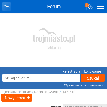
Forum
Rejestracja
|
Logowanie
Wyszukiwanie zaawansowane
»
»
»
Trojmiasto.pl
Forum
Dzielnice i Osiedla
Banino
Nowy temat
Widok