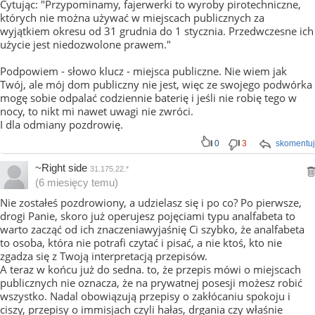
Cytując: "Przypominamy, fajerwerki to wyroby pirotechniczne,
których nie można używać w miejscach publicznych za
wyjątkiem okresu od 31 grudnia do 1 stycznia. Przedwczesne ich
użycie jest niedozwolone prawem."
Podpowiem - słowo klucz - miejsca publiczne. Nie wiem jak
Twój, ale mój dom publiczny nie jest, więc ze swojego podwórka
mogę sobie odpalać codziennie baterię i jeśli nie robię tego w
nocy, to nikt mi nawet uwagi nie zwróci.
I dla odmiany pozdrowię.
0
3
skomentuj
~Right side
31.175.22.*
(6 miesięcy temu)
Nie zostałeś pozdrowiony, a udzielasz się i po co? Po pierwsze,
drogi Panie, skoro już operujesz pojęciami typu analfabeta to
warto zacząć od ich znaczeniawyjaśnię Ci szybko, że analfabeta
to osoba, która nie potrafi czytać i pisać, a nie ktoś, kto nie
zgadza się z Twoją interpretacją przepisów.
A teraz w końcu już do sedna. to, że przepis mówi o miejscach
publicznych nie oznacza, że na prywatnej posesji możesz robić
wszystko. Nadal obowiązują przepisy o zakłócaniu spokoju i
ciszy, przepisy o immisjach czyli hałas, drgania czy właśnie