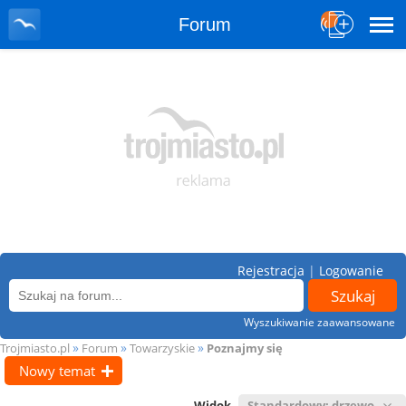
Forum
Rejestracja
|
Logowanie
Wyszukiwanie zaawansowane
»
»
»
Trojmiasto.pl
Forum
Towarzyskie
Poznajmy się
Nowy temat
Widok