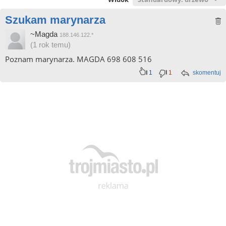
Szukam marynarza
~Magda
188.146.122.*
(1 rok temu)
Poznam marynarza. MAGDA 698 608 516
1
1
skomentuj