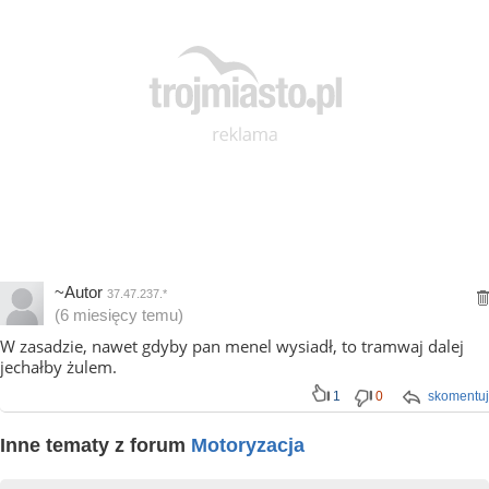
~Autor
37.47.237.*
(6 miesięcy temu)
W zasadzie, nawet gdyby pan menel wysiadł, to tramwaj dalej
jechałby żulem.
1
0
skomentuj
Inne tematy z forum
Motoryzacja