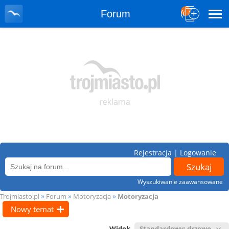
Forum
Rejestracja
|
Logowanie
Wyszukiwanie zaawansowane
»
»
»
Trojmiasto.pl
Forum
Motoryzacja
Motoryzacja
Nowy temat
Widok