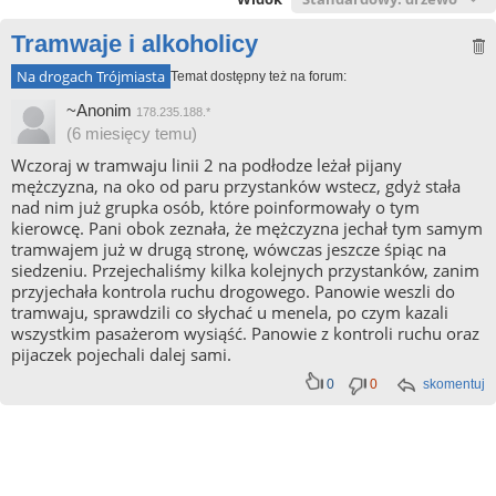
Tramwaje i alkoholicy
Na drogach Trójmiasta
Temat dostępny też na forum:
~Anonim
178.235.188.*
(6 miesięcy temu)
Wczoraj w tramwaju linii 2 na podłodze leżał pijany
mężczyzna, na oko od paru przystanków wstecz, gdyż stała
nad nim już grupka osób, które poinformowały o tym
kierowcę. Pani obok zeznała, że mężczyzna jechał tym samym
tramwajem już w drugą stronę, wówczas jeszcze śpiąc na
siedzeniu. Przejechaliśmy kilka kolejnych przystanków, zanim
przyjechała kontrola ruchu drogowego. Panowie weszli do
tramwaju, sprawdzili co słychać u menela, po czym kazali
wszystkim pasażerom wysiąść. Panowie z kontroli ruchu oraz
pijaczek pojechali dalej sami.
0
0
skomentuj