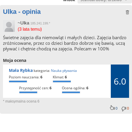
Ulka - opinia
~Ulka
185.241.199.*
(3 lata temu)
Świetne zajęcia dla niemowląt i małych dzieci. Zajęcia bardzo
zróżnicowane, przez co dzieci bardzo dobrze się bawią, uczą
pływać i chętnie chodzą na zajęcia. Polecam w 100%
Moja ocena
Mała Rybka
kategoria:
Nauka pływania
poziom nauczania:
6
klimat:
6
6.0
przystępność cen:
6
ocena ogólna:
6
* maksymalna ocena 6
0
0