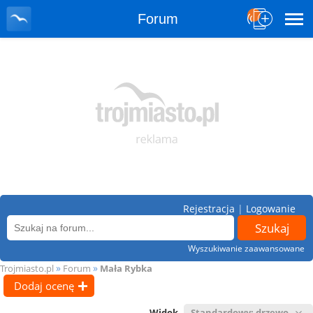
Forum
Rejestracja
|
Logowanie
Wyszukiwanie zaawansowane
»
»
Trojmiasto.pl
Forum
Mała Rybka
Dodaj ocenę
Widok