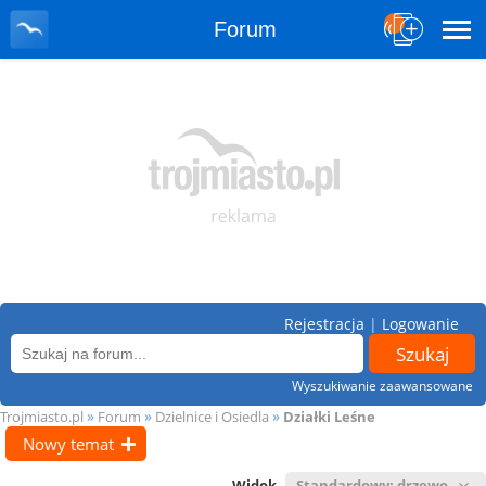
Forum
Rejestracja
|
Logowanie
Wyszukiwanie zaawansowane
»
»
»
Trojmiasto.pl
Forum
Dzielnice i Osiedla
Działki Leśne
Nowy temat
Widok